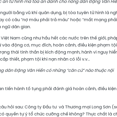
 án tử hình mà tòa án dành cho nông dân Đặng Văn Hi
người bằng vũ khí quân dụng, bị tòa tuyên tử hình là ng
hay có câu “nợ máu phải trả máu” hoặc “mất mạng phả
h ngữ dân gian.
 Việt Nam cũng như hầu hết các nước trên thế giới, phá
cứ vào động cơ, mục đích, hoàn cảnh, điều kiện phạm tội.
rạng thái tinh thần bị kích động mạnh, hành vi nguy hi
cấp thiết, phạm tội khi nạn nhân có lỗi v.v…
ông dân Đặng Văn Hiến có những “căn cứ” nào thuộc nội
an tiến hành tố tụng phải đánh giá hoàn cảnh, điều kiện
câu hỏi sau: Công ty Đầu tư và Thương mại Long Sơn (
 có quyền tự ý tổ chức cưỡng chế không? Thực chất là c