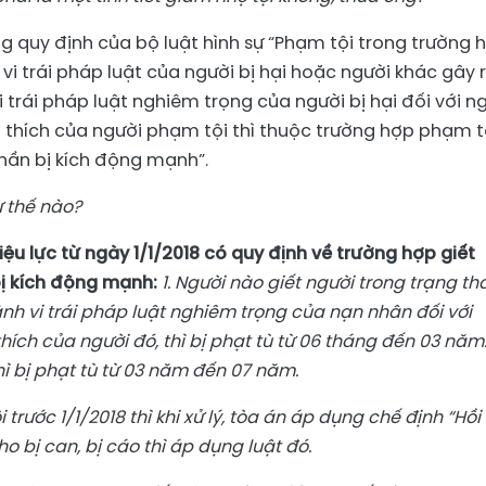
g quy định của bộ luật hình sự “Phạm tội trong trường 
vi trái pháp luật của người bị hại hoặc người khác gây r
trái pháp luật nghiêm trọng của người bị hại đối với n
 thích của người phạm tội thì thuộc trường hợp phạm t
 thần bị kích động mạnh”.
ư thế nào?
hiệu lực từ ngày 1/1/2018 có quy định về trường hợp giết
bị kích động mạnh:
1. Người nào giết người trong trạng th
nh vi trái pháp luật nghiêm trọng của nạn nhân đối với
hích của người đó, thì bị phạt tù từ 06 tháng đến 03 năm
thì bị phạt tù từ 03 năm đến 07 năm.
ước 1/1/2018 thì khi xử lý, tòa án áp dụng chế định “Hồi 
cho bị can, bị cáo thì áp dụng luật đó.