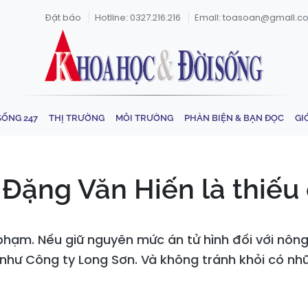
Đặt báo
Hotline: 0327.216.216
Email: toasoan@gmail.c
SỐNG 247
THỊ TRƯỜNG
MÔI TRƯỜNG
PHẢN BIỆN & BẠN ĐỌC
GI
 Đặng Văn Hiến là thiế
 phạm. Nếu giữ nguyên mức án tử hình đối với nôn
như Công ty Long Sơn. Và không tránh khỏi có nh