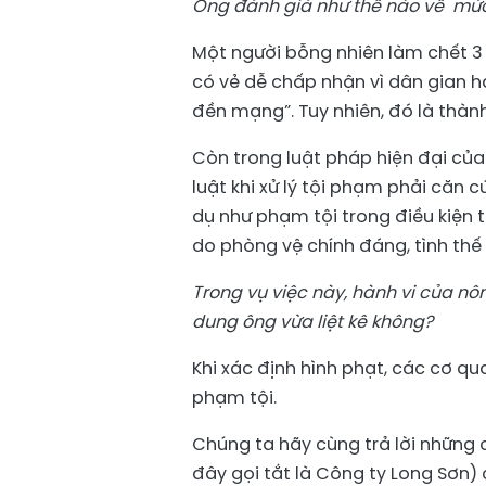
Ông đánh giá như thế nào về mức
Một người bỗng nhiên làm chết 3 
có vẻ dễ chấp nhận vì dân gian 
đền mạng”. Tuy nhiên, đó là thàn
Còn trong luật pháp hiện đại của
luật khi xử lý tội phạm phải căn 
dụ như phạm tội trong điều kiện t
do phòng vệ chính đáng, tình thế 
Trong vụ việc này, hành vi của n
dung ông vừa liệt kê không?
Khi xác định hình phạt, các cơ qu
phạm tội.
Chúng ta hãy cùng trả lời những 
đây gọi tắt là Công ty Long Sơn)