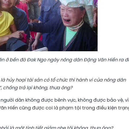
lên ở bến đò Đak Ngo ngày nông dân Đặng Văn Hiến ra 
là hủy hoại tài sản có tổ chức thì hành vi của nông dân
”, chống trả lại không, thưa ông?
 người dân không được bênh vực, không được bảo vệ, vì
ăn Hiến cũng được coi là phạm tội trong điều kiện trạn
hải là một tình tiết giảm nhẹ tội không, thưa ông?