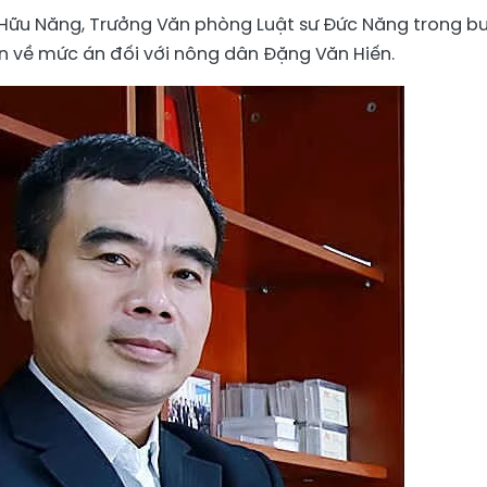
 Hữu Năng, Trưởng Văn phòng Luật sư Đức Năng trong b
n về mức án đối với nông dân Đặng Văn Hiến.