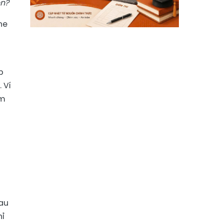
ến?
he
i
p
 Ví
ểm
sau
hỉ