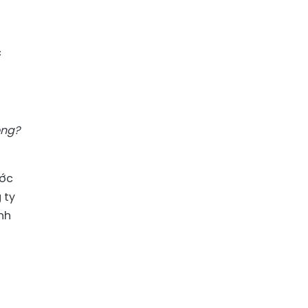
c
ông?
ước
 ty
nh