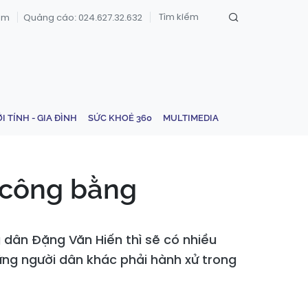
om
Quảng cáo: 024.627.32.632
ỚI TÍNH - GIA ĐÌNH
SỨC KHOẺ 360
MULTIMEDIA
u công bằng
g dân Đặng Văn Hiến thì sẽ có nhiều
ững người dân khác phải hành xử trong