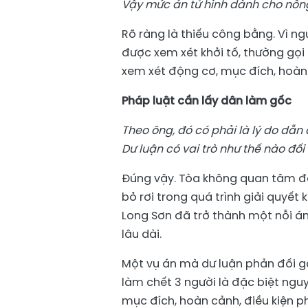
Vậy mức án tử hình dành cho nôn
Rõ ràng là thiếu công bằng. Vì n
được xem xét khởi tố, thường gọi 
xem xét động cơ, mục đích, hoàn 
Pháp luật cần lấy dân làm gốc
Theo ông, đó có phải là lý do dẫn
Dư luận có vai trò như thế nào đối
Đúng vậy. Tòa không quan tâm đế
bỏ rơi trong quá trình giải quyết
Long Sơn đã trở thành một nỗi ám
lâu dài.
Một vụ án mà dư luận phản đối ga
làm chết 3 người là đặc biệt nguy
mục đích, hoàn cảnh, điều kiện p