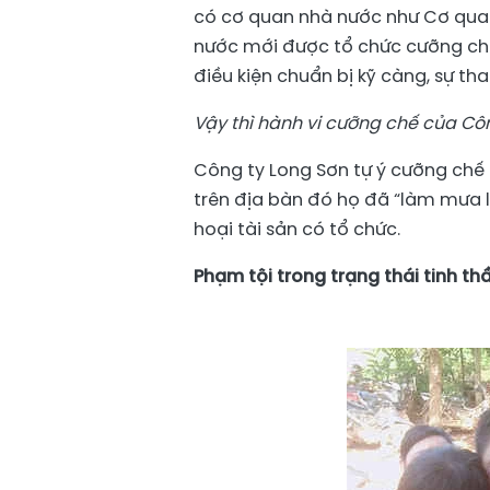
có cơ quan nhà nước như Cơ quan
nước mới được tổ chức cưỡng chế
điều kiện chuẩn bị kỹ càng, sự th
Vậy thì hành vi cưỡng chế của Côn
Công ty Long Sơn tự ý cưỡng ch
trên địa bàn đó họ đã “làm mưa là
hoại tài sản có tổ chức.
Phạm tội trong trạng thái tinh th