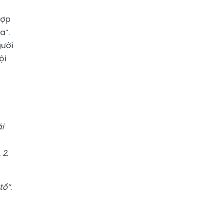
hợp
a”.
gười
ội
ái
.
2.
tố”.