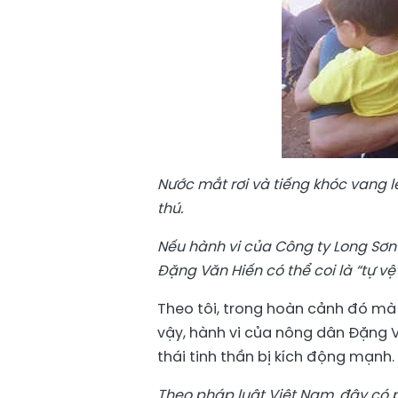
Nước mắt rơi và tiếng khóc vang 
thú.
Nếu hành vi của Công ty Long Sơn 
Đặng Văn Hiến có thể coi là “tự vệ
Theo tôi, trong hoàn cảnh đó mà
vậy, hành vi của nông dân Đặng V
thái tinh thần bị kích động mạnh.
Theo pháp luật Việt Nam, đây có p