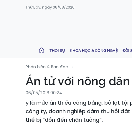
Thứ Bảy, ngày 08/08/2026
THỜI SỰ
KHOA HỌC & CÔNG NGHỆ
ĐỜI 
Phản biện & Bạn đọc
Án tử với nông dân
06/05/2018 00:24
y là mức án thiếu công bằng, bỏ lọt tội
công ty, doanh nghiệp dám thu hồi đất 
thế bị “dồn đến chân tường”.