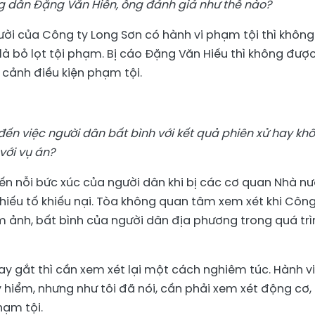
g dân Đặng Văn Hiến, ông đánh giá như thế nào?
gười của Công ty Long Sơn có hành vi phạm tội thì không
là bỏ lọt tội phạm. Bị cáo Đặng Văn Hiếu thì không đượ
cảnh điều kiện phạm tội.
 đến việc người dân bất bình với kết quả phiên xử hay kh
 với vụ án?
n nỗi bức xúc của người dân khi bị các cơ quan Nhà n
 khiếu tố khiếu nại. Tòa không quan tâm xem xét khi Công
 ảnh, bất bình của người dân địa phương trong quá trì
y gắt thì cần xem xét lại một cách nghiêm túc. Hành vi
 hiểm, nhưng như tôi đã nói, cần phải xem xét động cơ,
hạm tội.