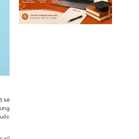
ã kê
hưng
huốc
c xử