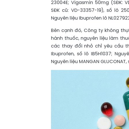
23004E; Vigasmin 50mg (SĐK: VD
SĐK cũ: VD-33357-19), số lô 250
Nguyên liệu Ibuprofen lô NL027922;
Bên cạnh đó, Công ty không thực
hành thuốc, nguyên liệu làm thuố
các thay đổi nhỏ chỉ yêu cầu t
Ibuprofen, số lô IB5H1037; Nguy
Nguyên liệu MANGAN GLUCONAT, số