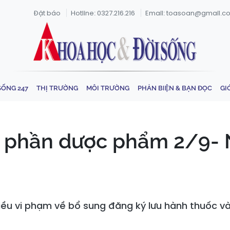
Đặt báo
Hotline: 0327.216.216
Email: toasoan@gmail.c
SỐNG 247
THỊ TRƯỜNG
MÔI TRƯỜNG
PHẢN BIỆN & BẠN ĐỌC
GI
ổ phần dược phẩm 2/9- 
ều vi phạm về bổ sung đăng ký lưu hành thuốc và