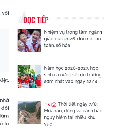
 với
ĐỌC TIẾP
Nhiệm vụ trọng tâm ngành
giáo dục 2026: đổi mới, an
toàn, số hóa
Năm học 2026-2027, học
sinh cả nước sẽ tựu trường
iệt,
sớm nhất vào ngày 22/8
 nhà
Thời tiết ngày 7/8:
 đối
Mưa rào, dông và cảnh báo
 làm
nguy hiểm tại nhiều khu
ố lô
vực