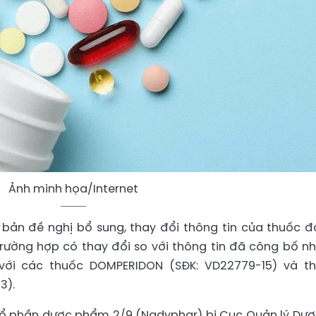
Ảnh minh họa/Internet
bản đề nghị bổ sung, thay đổi thông tin của thuốc đ
g trường hợp có thay đổi so với thông tin đã công bố n
 với các thuốc DOMPERIDON (SĐK: VD22779-15) và t
3).
 cổ phần dược phẩm 2/9 (Nadyphar) bị Cục Quản lý Dượ