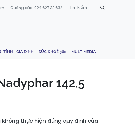
om
Quảng cáo: 024.627.32.632
ỚI TÍNH - GIA ĐÌNH
SỨC KHOẺ 360
MULTIMEDIA
Nadyphar 142,5
 không thực hiện đúng quy định của