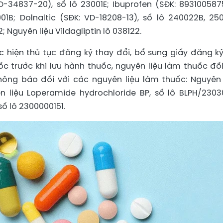
-34837-20), số lô 23001E; Ibuprofen (SĐK: 893100587
01B; Dolnaltic (SĐK: VD-18208-13), số lô 240022B, 250
 Nguyên liệu Vildagliptin lô 038122.
 hiện thủ tục đăng ký thay đổi, bổ sung giấy đăng ký
c trước khi lưu hành thuốc, nguyên liệu làm thuốc đối
hông báo đối với các nguyên liệu làm thuốc: Nguyên 
ên liệu Loperamide hydrochloride BP, số lô BLPH/2303
 lô 2300000151.