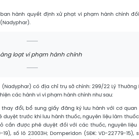
 ban hành quyết định xử phạt vi phạm hành chính đối
(Nadyphar).
àng loạt vi phạm hành chính
Nadyphar) có địa chỉ trụ sở chính: 299/22 Lý Thường K
iện các hành vi vi phạm hành chính như sau:
 thay đổi, bổ sung giấy đăng ký lưu hành với cơ quan
duyệt trước khi lưu hành thuốc, nguyên liệu làm thuốc
nhỏ cần được phê duyệt đối với các thuốc, nguyên liệu
9-19), số lô 23003H; Domperidon (SĐK: VD-22779-15), s