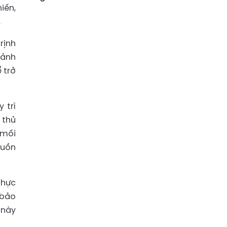
iến,
.
rịnh
cảnh
 trở
 trì
 thủ
 mối
guồn
thực
 bảo
 này