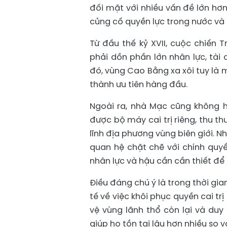
đối mặt với nhiều vấn đề lớn hơn
củng cố quyền lực trong nước và 
Từ đầu thế kỷ XVII, cuộc chiến 
phải dồn phần lớn nhân lực, tài
đó, vùng Cao Bằng xa xôi tuy là
thành ưu tiên hàng đầu.
Ngoài ra, nhà Mạc cũng không ho
được bộ máy cai trị riêng, thu t
lĩnh địa phương vùng biên giới. 
quan hệ chặt chẽ với chính quyề
nhân lực và hậu cần cần thiết để 
Điều đáng chú ý là trong thời g
tế về việc khôi phục quyền cai tr
vệ vùng lãnh thổ còn lại và duy
giúp họ tồn tại lâu hơn nhiều so v