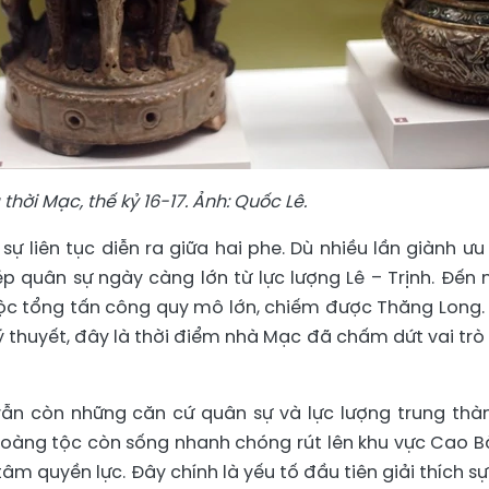
thời Mạc, thế kỷ 16-17. Ảnh: Quốc Lê.
sự liên tục diễn ra giữa hai phe. Dù nhiều lần giành ưu 
p quân sự ngày càng lớn từ lực lượng Lê – Trịnh. Đến
ộc tổng tấn công quy mô lớn, chiếm được Thăng Long.
lý thuyết, đây là thời điểm nhà Mạc đã chấm dứt vai trò
 vẫn còn những căn cứ quân sự và lực lượng trung thà
oàng tộc còn sống nhanh chóng rút lên khu vực Cao B
tâm quyền lực. Đây chính là yếu tố đầu tiên giải thích sự