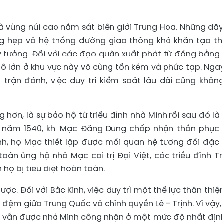
là vùng núi cao nằm sát biên giới Trung Hoa. Những dãy
ũng hẹp và hệ thống đường giao thông khó khăn tạo t
ý tưởng. Đối với các đạo quân xuất phát từ đồng bằng
mô lớn ở khu vực này vô cùng tốn kém và phức tạp. Nga
 trận đánh, việc duy trì kiểm soát lâu dài cũng khôn
ng hơn, là sự bảo hộ từ triều đình nhà Minh rồi sau đó là
ố năm 1540, khi Mạc Đăng Dung chấp nhận thần phục
nh, họ Mạc thiết lập được mối quan hệ tương đối đặc 
oàn ủng hộ nhà Mạc cai trị Đại Việt, các triều đình T
ọ bị tiêu diệt hoàn toàn.
ợc. Đối với Bắc Kinh, việc duy trì một thế lực thân thiện
g đệm giữa Trung Quốc và chính quyền Lê – Trịnh. Vì vậy,
c vẫn được nhà Minh công nhận ở một mức độ nhất địn