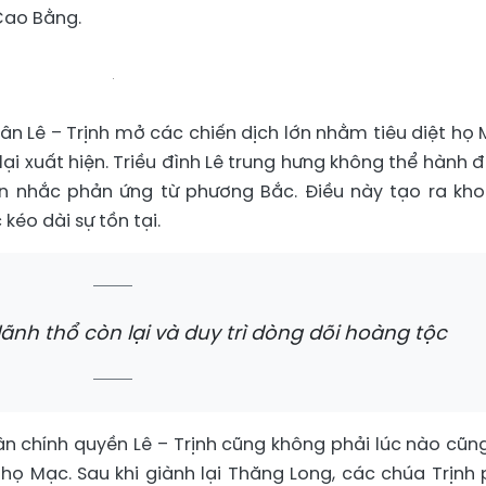
Cao Bằng.
uân Lê – Trịnh mở các chiến dịch lớn nhằm tiêu diệt họ 
lại xuất hiện. Triều đình Lê trung hưng không thể hành 
ân nhắc phản ứng từ phương Bắc. Điều này tạo ra kh
kéo dài sự tồn tại.
ãnh thổ còn lại và duy trì dòng dõi hoàng tộc
n chính quyền Lê – Trịnh cũng không phải lúc nào cũn
 họ Mạc. Sau khi giành lại Thăng Long, các chúa Trịnh 