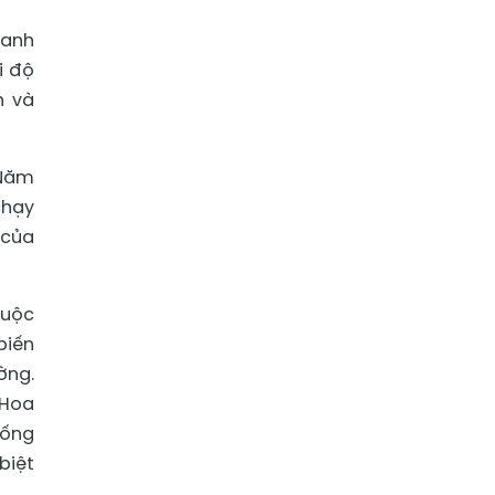
hanh
i độ
h và
 Năm
chạy
 của
huộc
biến
ờng.
 Hoa
sống
biệt