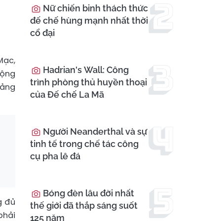
Nữ chiến binh thách thức
đế chế hùng mạnh nhất thời
cổ đại
Mạc,
Hadrian's Wall: Công
động
trình phòng thủ huyền thoại
oảng
của Đế chế La Mã
Người Neanderthal và sự
tinh tế trong chế tác công
cụ pha lê đá
Bóng đèn lâu đời nhất
g đủ
thế giới đã thắp sáng suốt
phải
125 năm