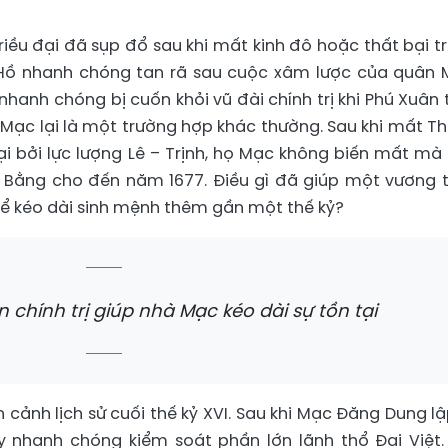
triều đại đã sụp đổ sau khi mất kinh đô hoặc thất bại t
 Hồ nhanh chóng tan rã sau cuộc xâm lược của quân 
nhanh chóng bị cuốn khỏi vũ đài chính trị khi Phú Xuân 
 Mạc lại là một trường hợp khác thường. Sau khi mất T
i bởi lực lượng Lê – Trịnh, họ Mạc không biến mất mà 
o Bằng cho đến năm 1677. Điều gì đã giúp một vương t
hể kéo dài sinh mệnh thêm gần một thế kỷ?
chính trị giúp nhà Mạc kéo dài sự tồn tại
n cảnh lịch sử cuối thế kỷ XVI. Sau khi Mạc Đăng Dung lậ
y nhanh chóng kiểm soát phần lớn lãnh thổ Đại Việt.