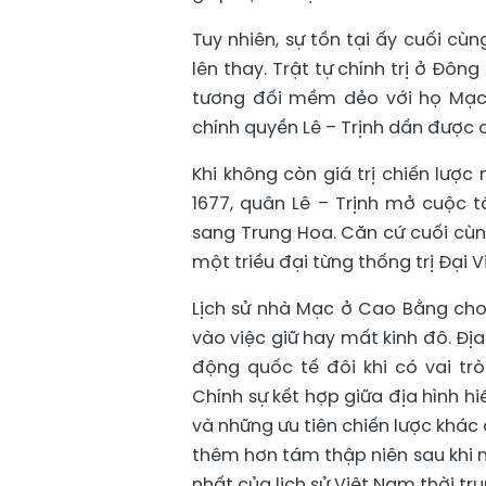
Tuy nhiên, sự tồn tại ấy cuối cù
lên thay. Trật tự chính trị ở Đôn
tương đối mềm dẻo với họ Mạc, 
chính quyền Lê – Trịnh dần được c
Khi không còn giá trị chiến lượ
1677, quân Lê – Trịnh mở cuộc 
sang Trung Hoa. Căn cứ cuối cùn
một triều đại từng thống trị Đại Vi
Lịch sử nhà Mạc ở Cao Bằng cho 
vào việc giữ hay mất kinh đô. Địa
động quốc tế đôi khi có vai tr
Chính sự kết hợp giữa địa hình h
và những ưu tiên chiến lược khác
thêm hơn tám thập niên sau khi 
nhất của lịch sử Việt Nam thời tru