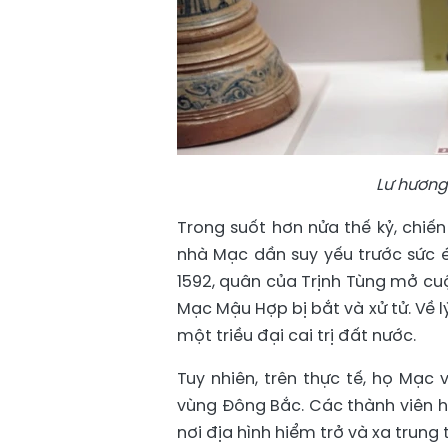
Lư hương 
Trong suốt hơn nửa thế kỷ, chiến 
nhà Mạc dần suy yếu trước sức é
1592, quân của Trịnh Tùng mở cu
Mạc Mậu Hợp bị bắt và xử tử. Về 
một triều đại cai trị đất nước.
Tuy nhiên, trên thực tế, họ Mạc
vùng Đông Bắc. Các thành viên h
nơi địa hình hiểm trở và xa trung 