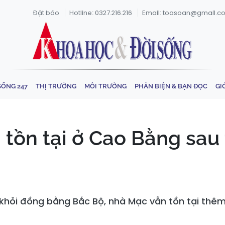
Đặt báo
Hotline: 0327.216.216
Email: toasoan@gmail.c
SỐNG 247
THỊ TRƯỜNG
MÔI TRƯỜNG
PHẢN BIỆN & BẠN ĐỌC
GI
 tồn tại ở Cao Bằng sau
 khỏi đồng bằng Bắc Bộ, nhà Mạc vẫn tồn tại th