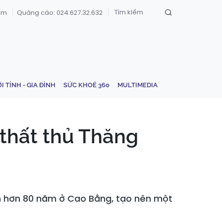
om
Quảng cáo: 024.627.32.632
ỚI TÍNH - GIA ĐÌNH
SỨC KHOẺ 360
MULTIMEDIA
 thất thủ Thăng
êm hơn 80 năm ở Cao Bằng, tạo nên một