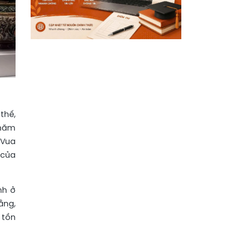
thế,
 năm
 Vua
 của
nh ở
ằng,
 tồn