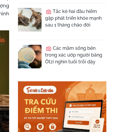
ượng
Tắc kè hai đầu hiếm
hình
gặp phát triển khỏe mạnh
sau 1 tháng chào đời
Các mầm sống bên
trong xác ướp người băng
Ötzi nghìn tuổi trổi dậy