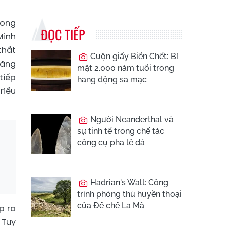
rong
ĐỌC TIẾP
Minh
thất
Cuộn giấy Biển Chết: Bí
hăng
mật 2.000 năm tuổi trong
tiếp
hang động sa mạc
riều
Người Neanderthal và
sự tinh tế trong chế tác
công cụ pha lê đá
Hadrian's Wall: Công
trình phòng thủ huyền thoại
của Đế chế La Mã
p ra
 Tuy