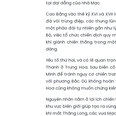
tại dai dẳng của nhà Mạc.
Cao Bằng vào thế kỷ XVI và XVII 
đá vôi trùng điệp, các thung l
một pháo đài tự nhiên gần như l
Bộ, việc tổ chức chiến dịch quy 
khi giành chiến thắng trong một
dàng.
Yếu tố thứ hai, và có lẽ quan trọ
Thanh ở Trung Hoa. Sau biến c
Minh để tránh nguy cơ chiến tra
với phương Bắc. Dù không hoàn t
Hoa cũng không muốn chứng kiến h
Nguyên nhân nằm ở lợi ích chiến lư
khu vực biên giới giúp tạo ra vùn
khi mất Thăng Long, các vua Mạ