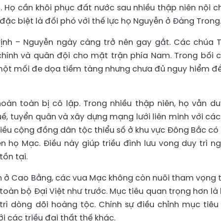
. Họ cần khôi phục đất nước sau nhiều thập niên nội ch
đặc biệt là đối phó với thế lực họ Nguyễn ở Đàng Trong
Trịnh – Nguyễn ngày càng trở nên gay gắt. Các chúa T
 chính và quân đội cho mặt trận phía Nam. Trong bối 
 một mối đe dọa tiềm tàng nhưng chưa đủ nguy hiểm để
àn toàn bị cô lập. Trong nhiều thập niên, họ vẫn duy
huế, tuyển quân và xây dựng mạng lưới liên minh với các
Nhiều cộng đồng dân tộc thiểu số ở khu vực Đông Bắc có
n họ Mạc. Điều này giúp triều đình lưu vong duy trì n
tồn tại.
ian ở Cao Bằng, các vua Mạc không còn nuôi tham vọng 
ị toàn bộ Đại Việt như trước. Mục tiêu quan trọng hơn là
 trì dòng dõi hoàng tộc. Chính sự điều chỉnh mục tiêu
ới các triều đại thất thế khác.