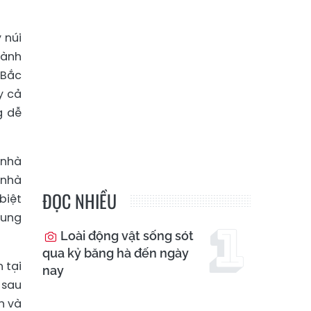
 núi
hành
 Bắc
y cả
g dễ
 nhà
 nhà
ĐỌC NHIỀU
biệt
rung
Loài động vật sống sót
qua kỷ băng hà đến ngày
 tại
nay
 sau
h và