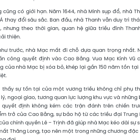
ng cũng có giới hạn. Năm 1644, nhà Minh sụp đổ, nhà T
g Á thay đổi sâu sắc. Ban đầu, nhà Thanh vẫn duy trì thá
nhưng theo thời gian, quan hệ giữa triều đình Than
ải thiện.
c như trước, nhà Mạc mất đi chỗ dựa quan trọng nhất.
tấn công quyết định vào Cao Bằng. Vua Mạc Kính Vũ 
g của nhà Mạc bị xóa bỏ, khép lại gần 150 năm tồn tại
ệt.
thấy sự tồn tại của một vương triều không chỉ phụ t
 lý, ngoại giao, tương quan lực lượng khu vực và những 
ò quyết định không kém các trận đánh trên chiến trư
iểm trở của Cao Bằng, sự bảo hộ từ các triều đại Trung
 của chính quyền Lê – Trịnh đã giúp nhà Mạc kéo dài sự 
mất Thăng Long, tạo nên một trong những chương đặc 
ng đại.