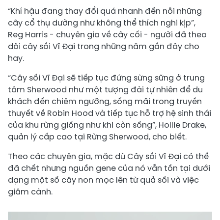
“Khí hậu đang thay đổi quá nhanh đến nỗi những
cây cổ thụ dường như không thể thích nghi kịp”,
Reg Harris - chuyên gia về cây cối - người đã theo
dõi cây sồi Vĩ Đại trong những năm gần đây cho
hay.
“Cây sồi Vĩ Đại sẽ tiếp tục đứng sừng sững ở trung
tâm Sherwood như một tượng đài tự nhiên để du
khách đến chiêm ngưỡng, sống mãi trong truyền
thuyết về Robin Hood và tiếp tục hỗ trợ hệ sinh thái
của khu rừng giống như khi còn sống”, Hollie Drake,
quản lý cấp cao tại Rừng Sherwood, cho biết.
Theo các chuyên gia, mặc dù Cây sồi Vĩ Đại có thể
đã chết nhưng nguồn gene của nó vẫn tồn tại dưới
dạng một số cây non mọc lên từ quả sồi và việc
giâm cành.