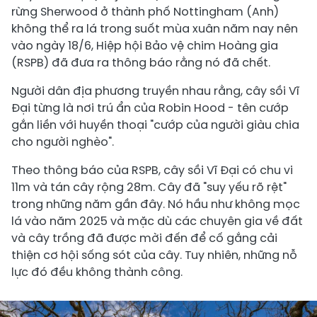
rừng Sherwood ở thành phố Nottingham (Anh)
không thể ra lá trong suốt mùa xuân năm nay nên
vào ngày 18/6, Hiệp hội Bảo vệ chim Hoàng gia
(RSPB) đã đưa ra thông báo rằng nó đã chết.
Người dân địa phương truyền nhau rằng, cây sồi Vĩ
Đại từng là nơi trú ẩn của Robin Hood - tên cướp
gắn liền với huyền thoại "cướp của người giàu chia
cho người nghèo".
Theo thông báo của RSPB, cây sồi Vĩ Đại có chu vi
11m và tán cây rộng 28m. Cây đã "suy yếu rõ rệt"
trong những năm gần đây. Nó hầu như không mọc
lá vào năm 2025 và mặc dù các chuyên gia về đất
và cây trồng đã được mời đến để cố gắng cải
thiện cơ hội sống sót của cây. Tuy nhiên, những nỗ
lực đó đều không thành công.