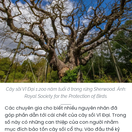
Cây sồi Vĩ Đại 1.200 năm tuổi ở trong rừng Sherwood. Ảnh:
Royal Society for the Protection of Birds.
Các chuyên gia cho biết nhiều nguyên nhân đã
góp phần dẫn tới cái chết của cây sồi Vĩ Đại. Trong
số này có những can thiệp của con người nhằm
mục đích bảo tồn cây sồi cổ thụ. Vào đầu thế kỷ