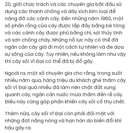
20, giới chức trách và các chuyên gia bắt đầu sử
dụng các thanh chống và dây xích kim loại để
nâng đỡ các cành cây. Đến những năm 1960, một
số phần rỗng của cây được lấp đầy bằng bê tông
và các cành cây được phủ bằng chì, sợi thủy tinh
và sơn chống cháy. Những nỗ lực này có thể đã
ngăn cản cây già đi một cách tự nhiên và đe dọa
sự sống của cây. Tuy nhiên, nếu không làm như vậy
thì cây sồi Vĩ Đại có thể đã bị đổ gãy.
Ngoài ra, một số chuyên gia cho rằng, trong suốt
nhiều năm qua, hàng triệu du khách ghé thăm cây
sồi Vĩ Đại quá nhiều đã làm nén chặt đất xung
quanh cây, ngăn cản nước mưa thấm đến rễ cây.
Điều này cũng góp phần khiến cây sồi cổ thụ chết.
Thêm nữa, cây sồi Vĩ Đại còn phải đối mặt với
những đợt nắng nóng và hạn hán do biến đổi khí
hậu gây ra.