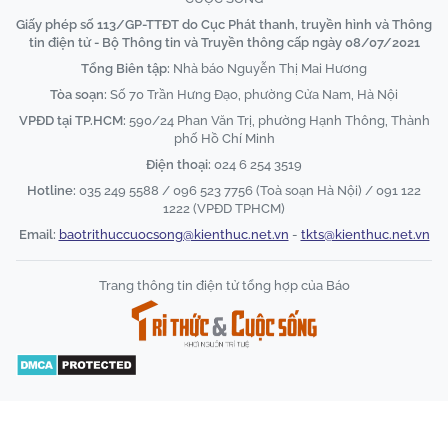
Giấy phép số 113/GP-TTĐT do Cục Phát thanh, truyền hình và Thông
tin điện tử - Bộ Thông tin và Truyền thông cấp ngày 08/07/2021
Tổng Biên tập:
Nhà báo Nguyễn Thị Mai Hương
Tòa soạn:
Số 70 Trần Hưng Đạo, phường Cửa Nam, Hà Nội
VPĐD tại TP.HCM:
590/24 Phan Văn Trị, phường Hạnh Thông, Thành
phố Hồ Chí Minh
Điện thoại:
024 6 254 3519
Hotline:
035 249 5588 / 096 523 7756 (Toà soạn Hà Nội) / 091 122
1222 (VPĐD TPHCM)
Email:
baotrithuccuocsong@kienthuc.net.vn
-
tkts@kienthuc.net.vn
Trang thông tin điện tử tổng hợp của Báo