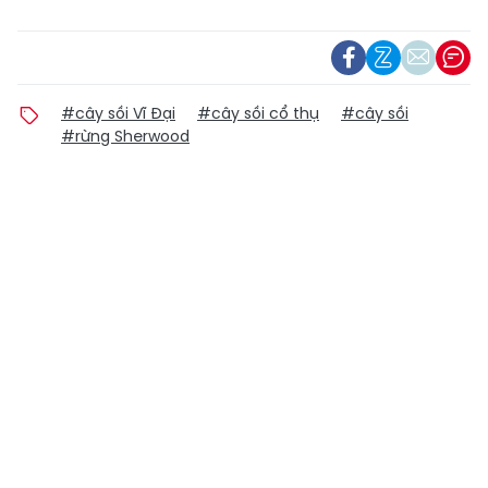
#cây sồi Vĩ Đại
#cây sồi cổ thụ
#cây sồi
#rừng Sherwood