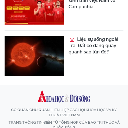
xem trận Việt Nam và
Campuchia
Liệu sự sống ngoài
Trái Đất có đang quay
quanh sao lùn đỏ?
CƠ QUAN CHỦ QUẢN:
LIÊN HIỆP CÁC HỘI KHOA HỌC VÀ KỸ
THUẬT VIỆT NAM
TRANG THÔNG TIN ĐIỆN TỬ TỔNG HỢP CỦA BÁO TRI THỨC VÀ
CUỘC SỐNG