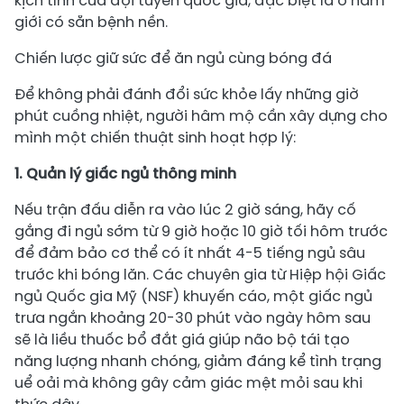
kịch tính của đội tuyển quốc gia, đặc biệt là ở nam
giới có sẵn bệnh nền.
Chiến lược giữ sức để ăn ngủ cùng bóng đá
Để không phải đánh đổi sức khỏe lấy những giờ
phút cuồng nhiệt, người hâm mộ cần xây dựng cho
mình một chiến thuật sinh hoạt hợp lý:
1. Quản lý giấc ngủ thông minh
Nếu trận đấu diễn ra vào lúc 2 giờ sáng, hãy cố
gắng đi ngủ sớm từ 9 giờ hoặc 10 giờ tối hôm trước
để đảm bảo cơ thể có ít nhất 4-5 tiếng ngủ sâu
trước khi bóng lăn. Các chuyên gia từ Hiệp hội Giấc
ngủ Quốc gia Mỹ (NSF) khuyến cáo, một giấc ngủ
trưa ngắn khoảng 20-30 phút vào ngày hôm sau
sẽ là liều thuốc bổ đắt giá giúp não bộ tái tạo
năng lượng nhanh chóng, giảm đáng kể tình trạng
uể oải mà không gây cảm giác mệt mỏi sau khi