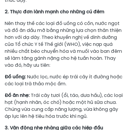
thức dậy.
2. Thực đơn lành mạnh cho những cú đêm
Nên thay thế các loại đồ uống có cồn, nước ngọt
và đồ ăn dầu mỡ bằng những lựa chọn thân thiện
hơn với dạ dày. Theo khuyến nghị về dinh dưỡng
của Tổ chức Y tế Thế giới (WHO), việc nạp quá
nhiều chất béo chuyển hóa và muối vào ban đêm
sẽ làm tăng gánh nặng cho hệ tuần hoàn. Thay
vào đó, hãy ưu tiên:
Đồ uống:
Nước lọc, nước ép trái cây ít đường hoặc
các loại trà thảo mộc ấm.
Đồ ăn nhẹ:
Trái cây tươi (ổi, táo, dưa hấu), các loại
hạt (hạnh nhân, óc chó) hoặc một hũ sữa chua.
Chúng vừa cung cấp năng lượng, vừa không gây
áp lực lên hệ tiêu hóa trước khi ngủ.
3. Vận động nhẹ nhàng giữa các hiệp đấu