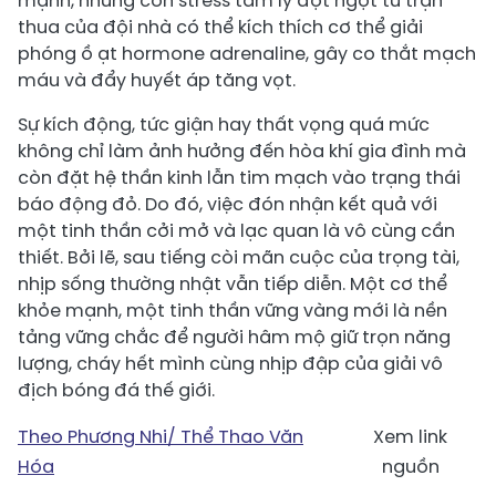
mạnh, những cơn stress tâm lý đột ngột từ trận
thua của đội nhà có thể kích thích cơ thể giải
phóng ồ ạt hormone adrenaline, gây co thắt mạch
máu và đẩy huyết áp tăng vọt.
Sự kích động, tức giận hay thất vọng quá mức
không chỉ làm ảnh hưởng đến hòa khí gia đình mà
còn đặt hệ thần kinh lẫn tim mạch vào trạng thái
báo động đỏ. Do đó, việc đón nhận kết quả với
một tinh thần cởi mở và lạc quan là vô cùng cần
thiết. Bởi lẽ, sau tiếng còi mãn cuộc của trọng tài,
nhịp sống thường nhật vẫn tiếp diễn. Một cơ thể
khỏe mạnh, một tinh thần vững vàng mới là nền
tảng vững chắc để người hâm mộ giữ trọn năng
lượng, cháy hết mình cùng nhịp đập của giải vô
địch bóng đá thế giới.
Theo Phương Nhi/ Thể Thao Văn
Xem link
Hóa
nguồn