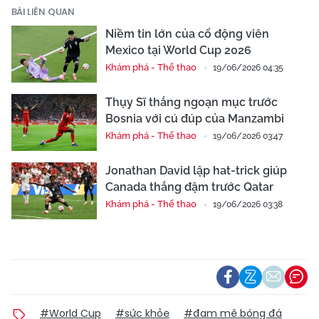
BÀI LIÊN QUAN
Niềm tin lớn của cổ động viên
Mexico tại World Cup 2026
Khám phá - Thể thao
19/06/2026 04:35
Thụy Sĩ thắng ngoạn mục trước
Bosnia với cú đúp của Manzambi
Khám phá - Thể thao
19/06/2026 03:47
Jonathan David lập hat-trick giúp
Canada thắng đậm trước Qatar
Khám phá - Thể thao
19/06/2026 03:38
#World Cup
#sức khỏe
#đam mê bóng đá