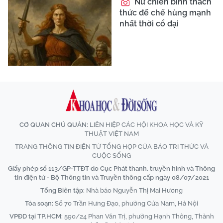
Nữ chiến binh thách
thức đế chế hùng mạnh
nhất thời cổ đại
CƠ QUAN CHỦ QUẢN:
LIÊN HIỆP CÁC HỘI KHOA HỌC VÀ KỸ
THUẬT VIỆT NAM
TRANG THÔNG TIN ĐIỆN TỬ TỔNG HỢP CỦA BÁO TRI THỨC VÀ
CUỘC SỐNG
Giấy phép số 113/GP-TTĐT do Cục Phát thanh, truyền hình và Thông
tin điện tử - Bộ Thông tin và Truyền thông cấp ngày 08/07/2021
Tổng Biên tập:
Nhà báo Nguyễn Thị Mai Hương
Tòa soạn:
Số 70 Trần Hưng Đạo, phường Cửa Nam, Hà Nội
VPĐD tại TP.HCM:
590/24 Phan Văn Trị, phường Hạnh Thông, Thành