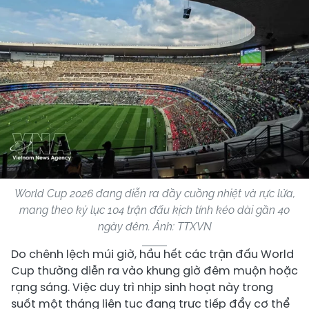
World Cup 2026 đang diễn ra đầy cuồng nhiệt và rực lửa,
mang theo kỷ lục 104 trận đấu kịch tính kéo dài gần 40
ngày đêm. Ảnh: TTXVN
Do chênh lệch múi giờ, hầu hết các trận đấu World
Cup thường diễn ra vào khung giờ đêm muộn hoặc
rạng sáng. Việc duy trì nhịp sinh hoạt này trong
suốt một tháng liên tục đang trực tiếp đẩy cơ thể