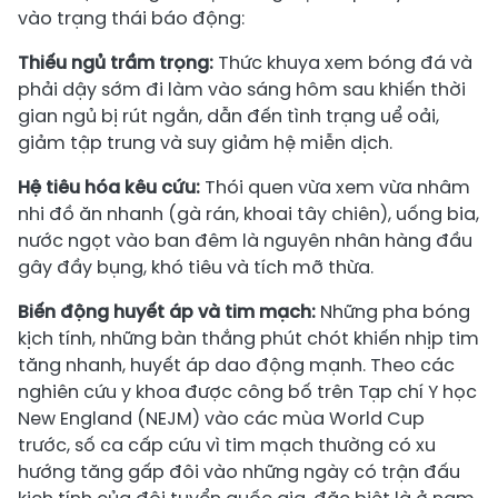
vào trạng thái báo động:
Thiếu ngủ trầm trọng:
Thức khuya xem bóng đá và
phải dậy sớm đi làm vào sáng hôm sau khiến thời
gian ngủ bị rút ngắn, dẫn đến tình trạng uể oải,
giảm tập trung và suy giảm hệ miễn dịch.
Hệ tiêu hóa kêu cứu:
Thói quen vừa xem vừa nhâm
nhi đồ ăn nhanh (gà rán, khoai tây chiên), uống bia,
nước ngọt vào ban đêm là nguyên nhân hàng đầu
gây đầy bụng, khó tiêu và tích mỡ thừa.
Biến động huyết áp và tim mạch:
Những pha bóng
kịch tính, những bàn thắng phút chót khiến nhịp tim
tăng nhanh, huyết áp dao động mạnh. Theo các
nghiên cứu y khoa được công bố trên Tạp chí Y học
New England (NEJM) vào các mùa World Cup
trước, số ca cấp cứu vì tim mạch thường có xu
hướng tăng gấp đôi vào những ngày có trận đấu