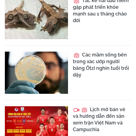
Tắc kè hai đầu hiếm
gặp phát triển khỏe
mạnh sau 1 tháng chào
đời
Các mầm sống bên
trong xác ướp người
băng Ötzi nghìn tuổi trổi
dậy
Lịch mở bán vé
và hướng dẫn đến sân
xem trận Việt Nam và
Campuchia