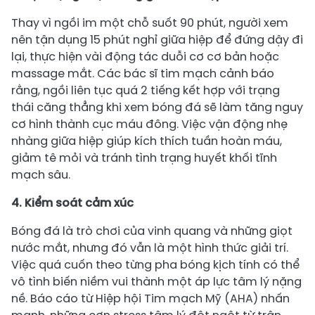
Thay vì ngồi im một chỗ suốt 90 phút, người xem
nên tận dụng 15 phút nghỉ giữa hiệp để đứng dậy đi
lại, thực hiện vài động tác duỗi cơ cơ bản hoặc
massage mắt. Các bác sĩ tim mạch cảnh báo
rằng, ngồi liên tục quá 2 tiếng kết hợp với trạng
thái căng thẳng khi xem bóng đá sẽ làm tăng nguy
cơ hình thành cục máu đông. Việc vận động nhẹ
nhàng giữa hiệp giúp kích thích tuần hoàn máu,
giảm tê mỏi và tránh tình trạng huyết khối tĩnh
mạch sâu.
4. Kiểm soát cảm xúc
Bóng đá là trò chơi của vinh quang và những giọt
nước mắt, nhưng đó vẫn là một hình thức giải trí.
Việc quá cuốn theo từng pha bóng kịch tính có thể
vô tình biến niềm vui thành một áp lực tâm lý nặng
nề. Báo cáo từ Hiệp hội Tim mạch Mỹ (AHA) nhấn