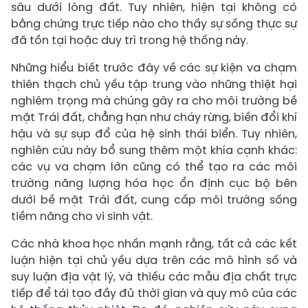
sâu dưới lòng đất. Tuy nhiên, hiện tại không có
bằng chứng trực tiếp nào cho thấy sự sống thực sự
đã tồn tại hoặc duy trì trong hệ thống này.
Những hiểu biết trước đây về các sự kiện va chạm
thiên thạch chủ yếu tập trung vào những thiệt hại
nghiêm trọng mà chúng gây ra cho môi trường bề
mặt Trái đất, chẳng hạn như cháy rừng, biến đổi khí
hậu và sự sụp đổ của hệ sinh thái biển. Tuy nhiên,
nghiên cứu này bổ sung thêm một khía cạnh khác:
các vụ va chạm lớn cũng có thể tạo ra các môi
trường năng lượng hóa học ổn định cục bộ bên
dưới bề mặt Trái đất, cung cấp môi trường sống
tiềm năng cho vi sinh vật.
Các nhà khoa học nhấn mạnh rằng, tất cả các kết
luận hiện tại chủ yếu dựa trên các mô hình số và
suy luận địa vật lý, và thiếu các mẫu địa chất trực
tiếp để tái tạo đầy đủ thời gian và quy mô của các