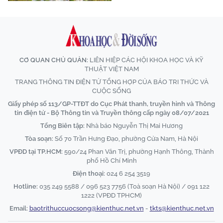
CƠ QUAN CHỦ QUẢN:
LIÊN HIỆP CÁC HỘI KHOA HỌC VÀ KỸ
THUẬT VIỆT NAM
TRANG THÔNG TIN ĐIỆN TỬ TỔNG HỢP CỦA BÁO TRI THỨC VÀ
CUỘC SỐNG
Giấy phép số 113/GP-TTĐT do Cục Phát thanh, truyền hình và Thông
tin điện tử - Bộ Thông tin và Truyền thông cấp ngày 08/07/2021
Tổng Biên tập:
Nhà báo Nguyễn Thị Mai Hương
Tòa soạn:
Số 70 Trần Hưng Đạo, phường Cửa Nam, Hà Nội
VPĐD tại TP.HCM:
590/24 Phan Văn Trị, phường Hạnh Thông, Thành
phố Hồ Chí Minh
Điện thoại:
024 6 254 3519
Hotline:
035 249 5588 / 096 523 7756 (Toà soạn Hà Nội) / 091 122
1222 (VPĐD TPHCM)
Email:
baotrithuccuocsong@kienthuc.net.vn
-
tkts@kienthuc.net.vn