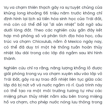
Vụ va chạm thiên thạch gây ra sự tuyệt chủng của
khủng long khoảng 66 triệu năm trước không chỉ
định hình lại lịch sử tiến hóa sinh học của Trái đất,
mà còn có thể để lại "di sản nhiệt" bất ngờ sâu
dưới lòng đất. Theo các nghiên cứu gần đây kết
hợp mô phỏng số và phân tích địa hóa học, cấu
trúc va chạm Chicxulub, nằm ở Mexico ngày nay,
có thể đã duy trì một hệ thống tuần hoàn thủy
nhiệt lâu dài trong các lớp đá ngầm sau khi hình
thành.
Nghiên cứu chỉ ra rằng, năng lượng khổng lồ được
giải phóng trong vụ va chạm xuyên sâu vào lớp vỏ
Trái Đất, gây ra sự trao đổi nhiệt liên tục giữa các
lớp đá bị nứt vỡ và nước ngầm rò rỉ. Quá trình này
có thể tạo ra một môi trường tương tự như các
miệng phun thủy nhiệt nằm sâu bên trong miệng
hố va chạm, cho phép nước nóng lưu thông trong