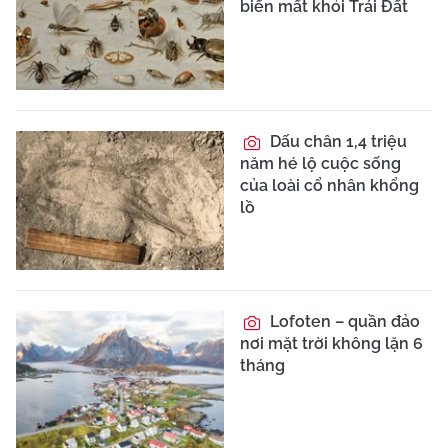
biến mất khỏi Trái Đất
Dấu chân 1,4 triệu
năm hé lộ cuộc sống
của loài cổ nhân khổng
lồ
Lofoten – quần đảo
nơi mặt trời không lặn 6
tháng