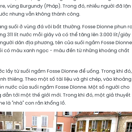
e, vùng Burgundy (Pháp). Trong đó, nhiều người đã lặn
ước nhưng vẫn không thành công.
ng suối ở vùng đá vôi bất thường. Fosse Dionne phun r
g 311 lít nước mỗi giây và có thể tăng lên 3.000 lít/giây
 người dân địa phương, tên của suối ngầm Fosse Dionne
suối có màu xanh ngọc - màu đến từ những khoáng chất
c lấy từ suối ngầm Fosse Dionne để uống. Trong khi đó,
inh thiêng. Theo một số tài liệu và ghi chép, vào khoảng
ồn nước của suối ngầm Fosse Dionne. Một số người cho
 dẫn tới một thế giới mới. Trong khi đó, một giả thuyết
e là "nhà" con rắn khổng lồ.