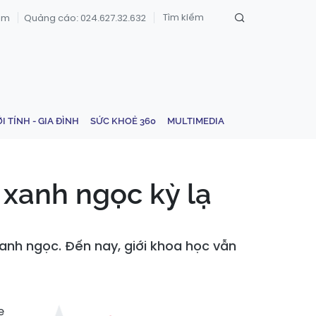
om
Quảng cáo: 024.627.32.632
ỚI TÍNH - GIA ĐÌNH
SỨC KHOẺ 360
MULTIMEDIA
 xanh ngọc kỳ lạ
nh ngọc. Đến nay, giới khoa học vẫn
e