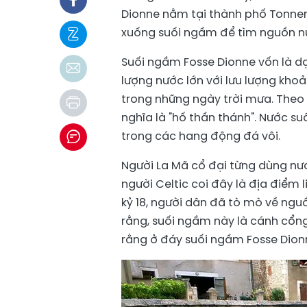
Dionne nằm tại thành phố Tonnerr
xuống suối ngầm để tìm nguồn n
Suối ngầm Fosse Dionne vốn là dạ
lượng nước lớn với lưu lượng khoản
trong những ngày trời mưa. Theo
nghĩa là "hố thần thánh". Nước 
trong các hang động đá vôi.
Người La Mã cổ đại từng dùng nướ
người Celtic coi đây là địa điểm l
kỷ 18, người dân đã tò mò về ngu
rằng, suối ngầm này là cánh cổng
rằng ở đáy suối ngầm Fosse Dionn