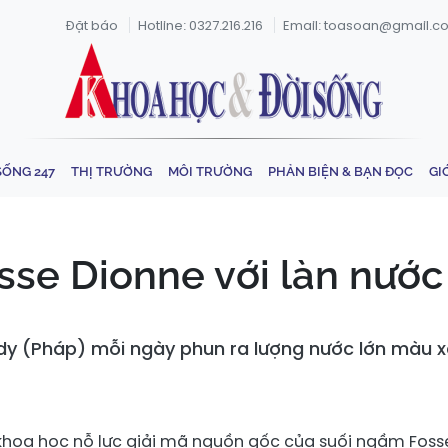
Đặt báo
Hotline: 0327.216.216
Email: toasoan@gmail.c
SỐNG 247
THỊ TRƯỜNG
MÔI TRƯỜNG
PHẢN BIỆN & BẠN ĐỌC
GI
sse Dionne với làn nước
y (Pháp) mỗi ngày phun ra lượng nước lớn màu xa
 khoa học nỗ lực giải mã nguồn gốc của suối ngầm Foss