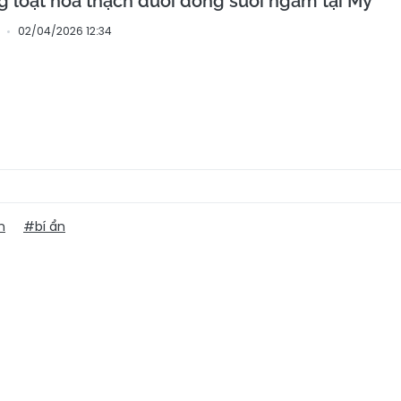
g loạt hóa thạch dưới dòng suối ngầm tại Mỹ
02/04/2026 12:34
m
#bí ẩn