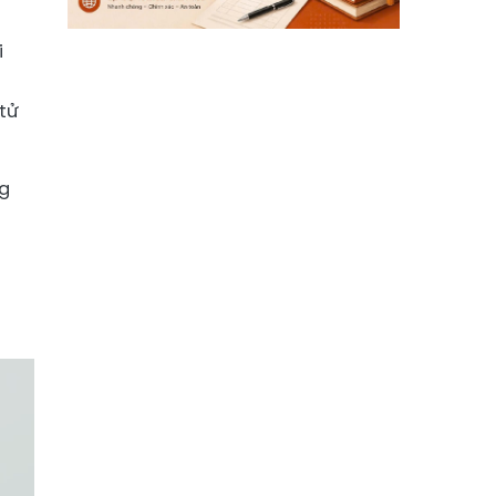
i
tử
ng