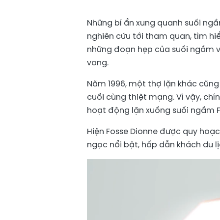
Những bí ẩn xung quanh suối ngầ
nghiên cứu tới tham quan, tìm hi
những đoạn hẹp của suối ngầm vớ
vong.
Năm 1996, một thợ lặn khác cũng
cuối cùng thiệt mạng. Vì vậy, c
hoạt động lặn xuống suối ngầm 
Hiện Fosse Dionne được quy hoạ
ngọc nổi bật, hấp dẫn khách du l