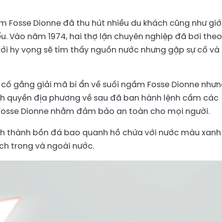
m Fosse Dionne đã thu hút nhiều du khách cũng như giớ
ểu. Vào năm 1974, hai thợ lặn chuyên nghiệp đã bơi theo
i hy vọng sẽ tìm thấy nguồn nước nhưng gặp sự cố và 
 cố gắng giải mã bí ẩn về suối ngầm Fosse Dionne như
hính quyền địa phương về sau đã ban hành lệnh cấm các
Fosse Dionne nhằm đảm bảo an toàn cho mọi người.
ch thành bồn đá bao quanh hồ chứa với nước màu xanh
ịch trong và ngoài nước.