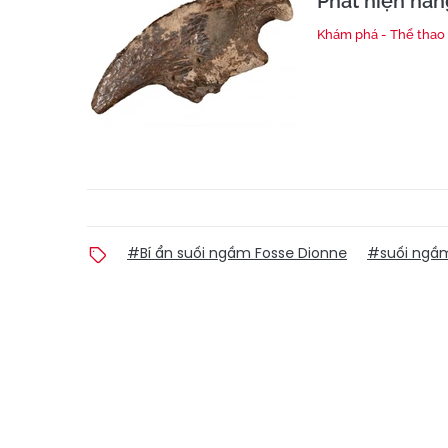
Phát hiện hàn
Khám phá - Thể thao
#Bí ẩn suối ngầm Fosse Dionne
#suối ngầ