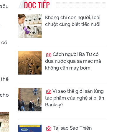
ĐỌC TIẾP
 sâu
Không chỉ con người, loài
chuột cũng biết tiếc nuối
a
 có
Cách người Ba Tư cổ
đưa nước qua sa mạc mà
không cần máy bơm
 thế
Vì sao thế giới săn lùng
 cho
tác phẩm của nghệ sĩ bí ẩn
Banksy?
Tại sao Sao Thiên