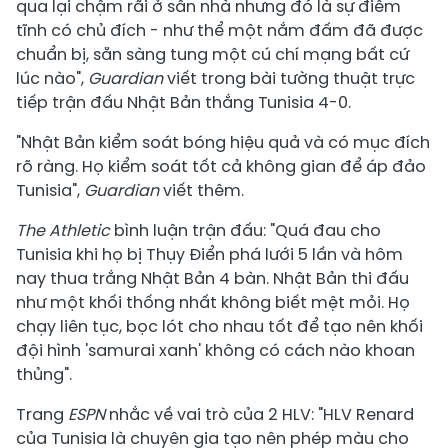
qua lại chậm rãi ở sân nhà nhưng đó là sự điềm
tĩnh có chủ đích - như thể một nắm đấm đã được
chuẩn bị, sẵn sàng tung một cú chí mạng bất cứ
lúc nào",
Guardian
viết trong bài tường thuật trực
tiếp trận đấu Nhật Bản thắng Tunisia 4-0.
"Nhật Bản kiểm soát bóng hiệu quả và có mục đích
rõ ràng. Họ kiểm soát tốt cả không gian để áp đảo
Tunisia",
Guardian
viết thêm.
The Athletic
bình luận trận đấu: "Quá đau cho
Tunisia khi họ bị Thụy Điển phá lưới 5 lần và hôm
nay thua trắng Nhật Bản 4 bàn. Nhật Bản thi đấu
như một khối thống nhất không biết mệt mỏi. Họ
chạy liên tục, bọc lót cho nhau tốt để tạo nên khối
đội hình 'samurai xanh' không có cách nào khoan
thủng".
Trang
ESPN
nhắc về vai trò của 2 HLV: "HLV Renard
của Tunisia là chuyên gia tạo nên phép màu cho