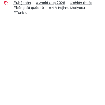
#Nhật Bản
#World Cup 2026
#chiến thuật
#bóng đá quốc tế
#HLV Hajime Moriyasu
#Tunisia