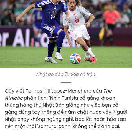
Nhật áp đảo Tunisia cả trận.
Cây viết Tomas Hill Lopez-Menchero của
The
Athletic
phân tích: "Nhìn Tunisia cố gắng khoan
thủng hàng thủ Nhật Bản giống như việc bạn cố
gắng dùng tay không để nắm chặt nước vậy. Người
Nhật chạy không ngừng nghỉ, bọc lót hoàn hảo tạo
nên một khối 'samurai xanh' không thể đánh bại.