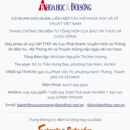
CƠ QUAN CHỦ QUẢN:
LIÊN HIỆP CÁC HỘI KHOA HỌC VÀ KỸ
THUẬT VIỆT NAM
TRANG THÔNG TIN ĐIỆN TỬ TỔNG HỢP CỦA BÁO TRI THỨC VÀ
CUỘC SỐNG
Giấy phép số 113/GP-TTĐT do Cục Phát thanh, truyền hình và Thông
tin điện tử - Bộ Thông tin và Truyền thông cấp ngày 08/07/2021
Tổng Biên tập:
Nhà báo Nguyễn Thị Mai Hương
Tòa soạn:
Số 70 Trần Hưng Đạo, phường Cửa Nam, Hà Nội
VPĐD tại TP.HCM:
590/24 Phan Văn Trị, phường Hạnh Thông, Thành
phố Hồ Chí Minh
Điện thoại:
024 6 254 3519
Hotline:
035 249 5588 / 096 523 7756 (Toà soạn Hà Nội) / 091 122
1222 (VPĐD TPHCM)
Email:
baotrithuccuocsong@kienthuc.net.vn
-
tkts@kienthuc.net.vn
Trang thông tin điện tử tổng hợp của Báo