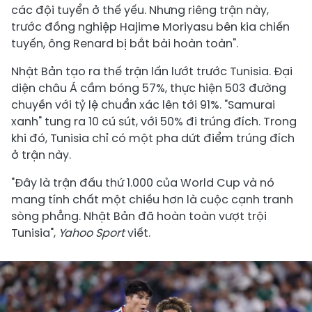
các đội tuyển ở thế yếu. Nhưng riêng trận này,
trước đồng nghiệp Hajime Moriyasu bên kia chiến
tuyến, ông Renard bị bắt bài hoàn toàn".
Nhật Bản tạo ra thế trận lấn lướt trước Tunisia. Đại
diện châu Á cầm bóng 57%, thực hiện 503 đường
chuyền với tỷ lệ chuẩn xác lên tới 91%. "Samurai
xanh" tung ra 10 cú sút, với 50% đi trúng đích. Trong
khi đó, Tunisia chỉ có một pha dứt điểm trúng đích
ở trận này.
"Đây là trận đấu thứ 1.000 của World Cup và nó
mang tính chất một chiều hơn là cuộc cạnh tranh
sòng phẳng. Nhật Bản đã hoàn toàn vượt trội
Tunisia",
Yahoo Sport
viết.