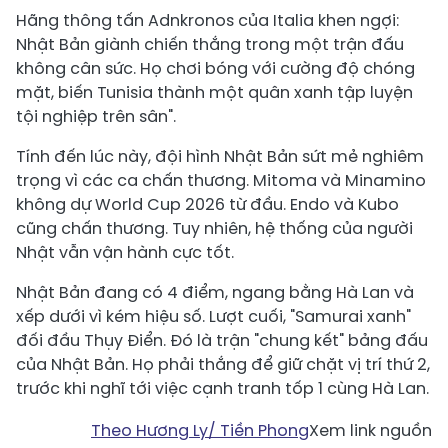
Hãng thông tấn Adnkronos của Italia khen ngợi:
Nhật Bản giành chiến thắng trong một trận đấu
không cân sức. Họ chơi bóng với cường độ chóng
mặt, biến Tunisia thành một quân xanh tập luyện
tội nghiệp trên sân".
Tính đến lúc này, đội hình Nhật Bản sứt mẻ nghiêm
trọng vì các ca chấn thương. Mitoma và Minamino
không dự World Cup 2026 từ đầu. Endo và Kubo
cũng chấn thương. Tuy nhiên, hệ thống của người
Nhật vẫn vận hành cực tốt.
Nhật Bản đang có 4 điểm, ngang bằng Hà Lan và
xếp dưới vì kém hiệu số. Lượt cuối, "Samurai xanh"
đối đầu Thụy Điển. Đó là trận "chung kết" bảng đấu
của Nhật Bản. Họ phải thắng để giữ chặt vị trí thứ 2,
trước khi nghĩ tới việc cạnh tranh tốp 1 cùng Hà Lan.
Theo Hương Ly/ Tiền Phong
Xem link nguồn