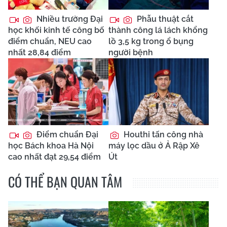
Nhiều trường Đại
Phẫu thuật cắt
học khối kinh tế công bố
thành công lá lách khổng
điểm chuẩn, NEU cao
lồ 3,5 kg trong ổ bụng
nhất 28,84 điểm
người bệnh
Điểm chuẩn Đại
Houthi tấn công nhà
học Bách khoa Hà Nội
máy lọc dầu ở Ả Rập Xê
cao nhất đạt 29,54 điểm
Út
CÓ THỂ BẠN QUAN TÂM