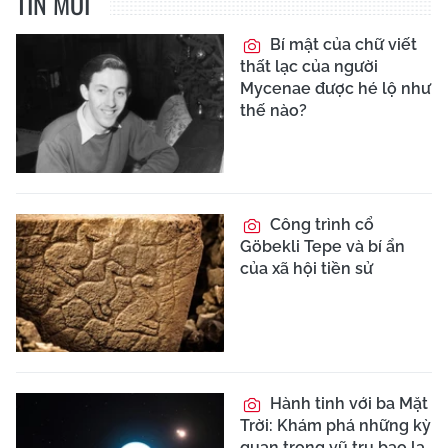
TIN MỚI
Bí mật của chữ viết
thất lạc của người
Mycenae được hé lộ như
thế nào?
Công trình cổ
Göbekli Tepe và bí ẩn
của xã hội tiền sử
Hành tinh với ba Mặt
Trời: Khám phá những kỳ
quan trong vũ trụ bao la