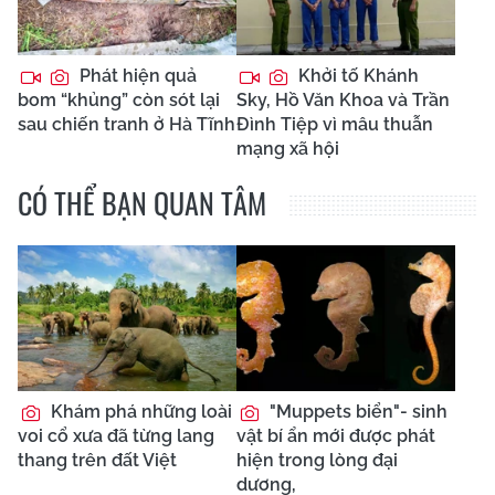
Phát hiện quả
Khởi tố Khánh
bom “khủng” còn sót lại
Sky, Hồ Văn Khoa và Trần
sau chiến tranh ở Hà Tĩnh
Đình Tiệp vì mâu thuẫn
mạng xã hội
CÓ THỂ BẠN QUAN TÂM
Khám phá những loài
"Muppets biển"- sinh
voi cổ xưa đã từng lang
vật bí ẩn mới được phát
thang trên đất Việt
hiện trong lòng đại
dương,