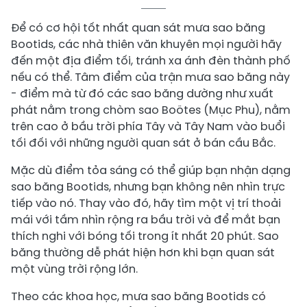
Để có cơ hội tốt nhất quan sát mưa sao băng
Bootids, các nhà thiên văn khuyên mọi người hãy
đến một địa điểm tối, tránh xa ánh đèn thành phố
nếu có thể. Tâm điểm của trận mưa sao băng này
- điểm mà từ đó các sao băng dường như xuất
phát nằm trong chòm sao Boötes (Mục Phu), nằm
trên cao ở bầu trời phía Tây và Tây Nam vào buổi
tối đối với những người quan sát ở bán cầu Bắc.
Mặc dù điểm tỏa sáng có thể giúp bạn nhận dạng
sao băng Bootids, nhưng bạn không nên nhìn trực
tiếp vào nó. Thay vào đó, hãy tìm một vị trí thoải
mái với tầm nhìn rộng ra bầu trời và để mắt bạn
thích nghi với bóng tối trong ít nhất 20 phút. Sao
băng thường dễ phát hiện hơn khi bạn quan sát
một vùng trời rộng lớn.
Theo các khoa học, mưa sao băng Bootids có