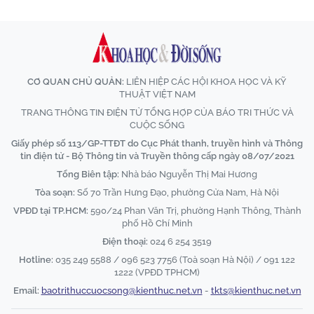
CƠ QUAN CHỦ QUẢN:
LIÊN HIỆP CÁC HỘI KHOA HỌC VÀ KỸ
THUẬT VIỆT NAM
TRANG THÔNG TIN ĐIỆN TỬ TỔNG HỢP CỦA BÁO TRI THỨC VÀ
CUỘC SỐNG
Giấy phép số 113/GP-TTĐT do Cục Phát thanh, truyền hình và Thông
tin điện tử - Bộ Thông tin và Truyền thông cấp ngày 08/07/2021
Tổng Biên tập:
Nhà báo Nguyễn Thị Mai Hương
Tòa soạn:
Số 70 Trần Hưng Đạo, phường Cửa Nam, Hà Nội
VPĐD tại TP.HCM:
590/24 Phan Văn Trị, phường Hạnh Thông, Thành
phố Hồ Chí Minh
Điện thoại:
024 6 254 3519
Hotline:
035 249 5588 / 096 523 7756 (Toà soạn Hà Nội) / 091 122
1222 (VPĐD TPHCM)
Email:
baotrithuccuocsong@kienthuc.net.vn
-
tkts@kienthuc.net.vn