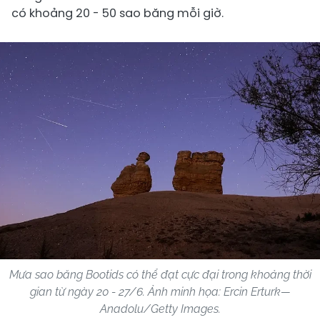
có khoảng 20 - 50 sao băng mỗi giờ.
Mưa sao băng Bootids có thể đạt cực đại trong khoảng thời
gian từ ngày 20 - 27/6. Ảnh minh họa: Ercin Erturk—
Anadolu/Getty Images.