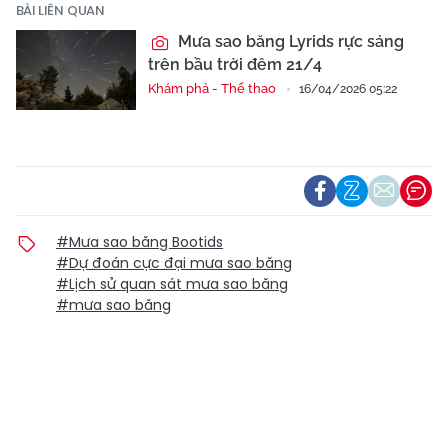
BÀI LIÊN QUAN
Mưa sao băng Lyrids rực sáng
trên bầu trời đêm 21/4
Khám phá - Thể thao
16/04/2026 05:22
#Mưa sao băng Bootids
#Dự đoán cực đại mưa sao băng
#Lịch sử quan sát mưa sao băng
#mưa sao băng