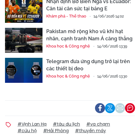
Nhận định Bờ Biển Ngà vs Ecuador:
Cân tài cân sức tại bảng E
Khám phá - Thể thao
14/06/2026 14:02
Pakistan mở rộng kho vũ khí hạt
nhân, cạnh tranh Nam Á căng thẳng
Khoa học & Công nghệ
14/06/2026 13:39
Telegram đưa ứng dụng trở lại trên
các thiết bị đeo
Khoa học & Công nghệ
14/06/2026 13:30
#Vịnh Lan Hạ
#tàu du lịch
#va chạm
#cứu hộ
#Hải Phòng
#thuyền máy