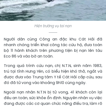
Hiện trường vụ tai nạn
Người dân cùng Công an đặc khu Cát Hải đã
nhanh chóng triển khai công tác cứu hộ, đưa toàn
bộ 11 hành khách trên phương tiện bị nạn lên tàu
Eco 86 và vào bờ an toàn.
Trong quá trình cứu nạn, chị N.T.N, sinh năm 1983,
trú tại tỉnh Hưng Yên, có biểu hiện khó thở, ngất và
được đưa vào Trung tâm Y tế Cát Hải cấp cứu, sau
đó đã tử vong vào khoảng 9h10 cùng ngày.
Ngoài nạn nhân N.T.N bị tử vong, 41 khách còn lại
đều an toàn, sức khỏe ổn định. Nguyên nhân vụ việc
đang được các cơ quan chức năng điều tra, làm rõ