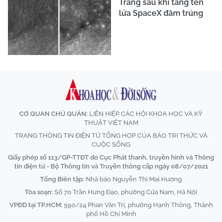
Trăng sau khi tầng tên
lửa SpaceX đâm trúng
CƠ QUAN CHỦ QUẢN:
LIÊN HIỆP CÁC HỘI KHOA HỌC VÀ KỸ
THUẬT VIỆT NAM
TRANG THÔNG TIN ĐIỆN TỬ TỔNG HỢP CỦA BÁO TRI THỨC VÀ
CUỘC SỐNG
Giấy phép số 113/GP-TTĐT do Cục Phát thanh, truyền hình và Thông
tin điện tử - Bộ Thông tin và Truyền thông cấp ngày 08/07/2021
Tổng Biên tập:
Nhà báo Nguyễn Thị Mai Hương
Tòa soạn:
Số 70 Trần Hưng Đạo, phường Cửa Nam, Hà Nội
VPĐD tại TP.HCM:
590/24 Phan Văn Trị, phường Hạnh Thông, Thành
phố Hồ Chí Minh