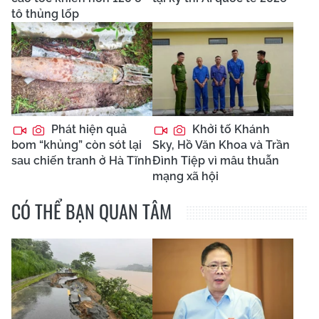
tô thủng lốp
Phát hiện quả
Khởi tố Khánh
bom “khủng” còn sót lại
Sky, Hồ Văn Khoa và Trần
sau chiến tranh ở Hà Tĩnh
Đình Tiệp vì mâu thuẫn
mạng xã hội
CÓ THỂ BẠN QUAN TÂM