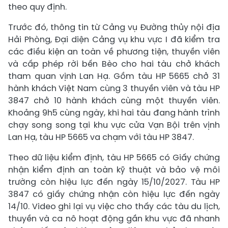
theo quy định.
Trước đó, thông tin từ Cảng vụ Đường thủy nội địa
Hải Phòng, Đại diện Cảng vụ khu vực I đã kiểm tra
các điều kiện an toàn về phương tiện, thuyền viên
và cấp phép rời bến Bèo cho hai tàu chở khách
tham quan vịnh Lan Hạ. Gồm tàu HP 5665 chở 31
hành khách Việt Nam cùng 3 thuyền viên và tàu HP
3847 chở 10 hành khách cùng một thuyền viên.
Khoảng 9h5 cùng ngày, khi hai tàu đang hành trình
chạy song song tại khu vực cửa Vạn Bội trên vịnh
Lan Hạ, tàu HP 5665 va chạm với tàu HP 3847.
Theo dữ liệu kiểm định, tàu HP 5665 có Giấy chứng
nhận kiểm định an toàn kỹ thuật và bảo vệ môi
trường còn hiệu lực đến ngày 15/10/2027. Tàu HP
3847 có giấy chứng nhận còn hiệu lực đến ngày
14/10. Video ghi lại vụ việc cho thấy các tàu du lịch,
thuyền và ca nô hoạt động gần khu vực đã nhanh