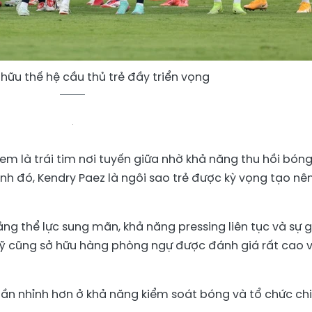
hữu thế hệ cầu thủ trẻ đầy triển vọng
m là trái tim nơi tuyến giữa nhờ khả năng thu hồi bóng
ạnh đó, Kendry Paez là ngôi sao trẻ được kỳ vọng tạo nê
g thể lực sung mãn, khả năng pressing liên tục và sự 
 Mỹ cũng sở hữu hàng phòng ngự được đánh giá rất cao v
hần nhỉnh hơn ở khả năng kiểm soát bóng và tổ chức ch