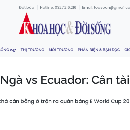
Đặt báo
Hotline: 0327.216.216
Email: toasoan@gmail.c
SỐNG 247
THỊ TRƯỜNG
MÔI TRƯỜNG
PHẢN BIỆN & BẠN ĐỌC
GI
Ngà vs Ecuador: Cân tài
há cân bằng ở trận ra quân bảng E World Cup 202