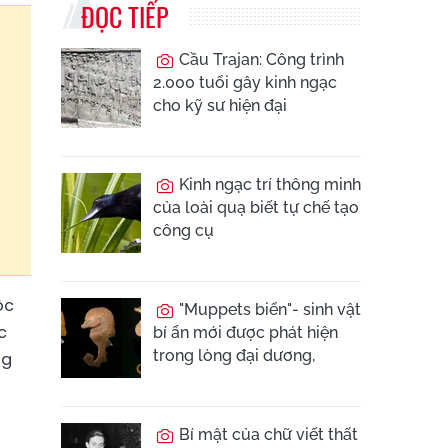
ĐỌC TIẾP
Cầu Trajan: Công trình
2.000 tuổi gây kinh ngạc
cho kỹ sư hiện đại
Kinh ngạc trí thông minh
của loài quạ biết tự chế tạo
công cụ
ộc
"Muppets biển"- sinh vật
c
bí ẩn mới được phát hiện
trong lòng đại dương,
ng
Bí mật của chữ viết thất