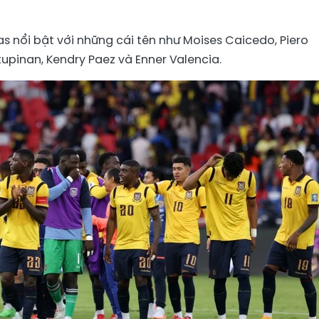
s nổi bật với những cái tên như Moises Caicedo, Piero
stupinan, Kendry Paez và Enner Valencia.