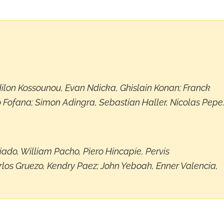
dilon Kossounou, Evan Ndicka, Ghislain Konan; Franck
 Fofana; Simon Adingra, Sebastian Haller, Nicolas Pepe
ado, William Pacho, Piero Hincapie, Pervis
los Gruezo, Kendry Paez; John Yeboah, Enner Valencia,