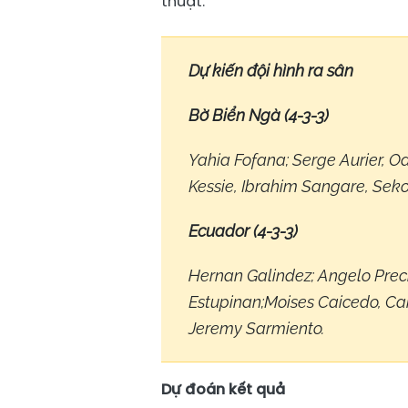
thuật.
Dự kiến đội hình ra sân
Bờ Biển Ngà (4-3-3)
Yahia Fofana; Serge Aurier, O
Kessie, Ibrahim Sangare, Seko
Ecuador (4-3-3)
Hernan Galindez; Angelo Preci
Estupinan;Moises Caicedo, Car
Jeremy Sarmiento.
Dự đoán kết quả