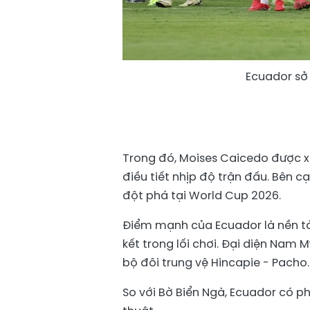
Ecuador sở 
Trong đó, Moises Caicedo được xe
điều tiết nhịp độ trận đấu. Bên c
đột phá tại World Cup 2026.
Điểm mạnh của Ecuador là nền tản
kết trong lối chơi. Đại diện Nam
bộ đôi trung vệ Hincapie - Pacho.
So với Bờ Biển Ngà, Ecuador có p