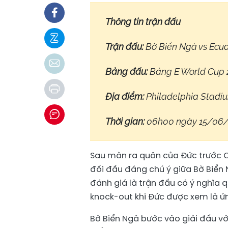
Thông tin trận đấu
Trận đấu:
Bờ Biển Ngà vs Ecu
Bảng đấu:
Bảng E World Cup 
Địa điểm:
Philadelphia Stadiu
Thời gian:
06h00 ngày 15/06
Sau màn ra quân của Đức trước C
đối đầu đáng chú ý giữa Bờ Biển 
đánh giá là trận đấu có ý nghĩa 
knock-out khi Đức được xem là ứ
Bờ Biển Ngà bước vào giải đấu với