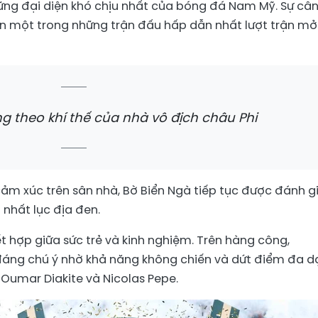
ững đại diện khó chịu nhất của bóng đá Nam Mỹ. Sự câ
ên một trong những trận đấu hấp dẫn nhất lượt trận mở
 theo khí thế của nhà vô địch châu Phi
m xúc trên sân nhà, Bờ Biển Ngà tiếp tục được đánh gi
nhất lục địa đen.
t hợp giữa sức trẻ và kinh nghiệm. Trên hàng công,
 đáng chú ý nhờ khả năng không chiến và dứt điểm đa d
 Oumar Diakite và Nicolas Pepe.