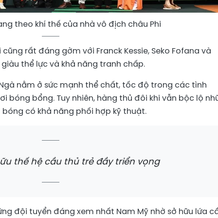
ng theo khí thế của nhà vô địch châu Phi
 cũng rất đáng gờm với Franck Kessie, Seko Fofana và
giàu thể lực và khả năng tranh chấp.
Ngà nằm ở sức mạnh thể chất, tốc độ trong các tình
 bóng bổng. Tuy nhiên, hàng thủ đôi khi vẫn bộc lộ nh
 bóng có khả năng phối hợp kỹ thuật.
ữu thế hệ cầu thủ trẻ đầy triển vọng
hững đội tuyển đáng xem nhất Nam Mỹ nhờ sở hữu lứa c