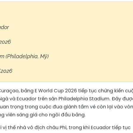
ador
2026
m (Philadelphia, Mỹ)
/2026
uraçao, bảng E World Cup 2026 tiếp tục chứng kiến cu
Ngà và Ecuador trên sân Philadelphia Stadium. Đây đượ
quan trọng trong cuộc đua giành tấm vé còn lại vào vò
ng viên sáng giá cho ngôi đầu bảng.
 vị thế nhà vô địch châu Phi, trong khi Ecuador tiếp tục