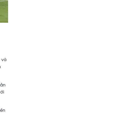
 và
n
gắn
ới
iến