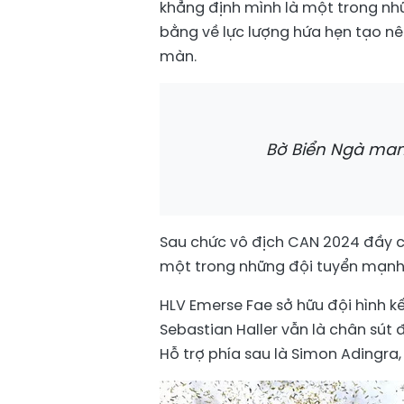
khẳng định mình là một trong nh
bằng về lực lượng hứa hẹn tạo n
màn.
Bờ Biển Ngà mang
Sau chức vô địch CAN 2024 đầy cả
một trong những đội tuyển mạnh 
HLV Emerse Fae sở hữu đội hình kế
Sebastian Haller vẫn là chân sút
Hỗ trợ phía sau là Simon Adingra,