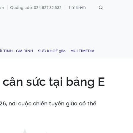
om
Quảng cáo: 024.627.32.632
ỚI TÍNH - GIA ĐÌNH
SỨC KHOẺ 360
MULTIMEDIA
 cân sức tại bảng E
6, nơi cuộc chiến tuyến giữa có thể