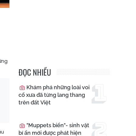
ững
ĐỌC NHIỀU
Khám phá những loài voi
cổ xưa đã từng lang thang
trên đất Việt
"Muppets biển"- sinh vật
ầu
bí ẩn mới được phát hiện