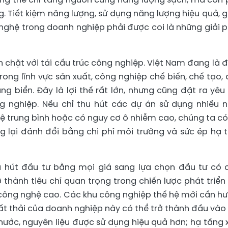
. Tiết kiệm năng lượng, sử dụng năng lượng hiệu quả, 
ng nghệ trong doanh nghiệp phải được coi là những giải 
n chặt với tái cấu trúc công nghiệp. Việt Nam đang là 
ong lĩnh vực sản xuất, công nghiệp chế biến, chế tạo, 
cảng biển. Đây là lợi thế rất lớn, nhưng cũng đặt ra yêu
g nghiệp. Nếu chỉ thu hút các dự án sử dụng nhiều 
hệ trung bình hoặc có nguy cơ ô nhiễm cao, chúng ta có
 lại đánh đổi bằng chi phí môi trường và sức ép hạ 
hu hút đầu tư bằng mọi giá sang lựa chọn đầu tư có 
 thành tiêu chí quan trọng trong chiến lược phát triển
u công nghệ cao. Các khu công nghiệp thế hệ mới cần h
chất thải của doanh nghiệp này có thể trở thành đầu vào
ước, nguyên liệu được sử dụng hiệu quả hơn; hạ tầng x