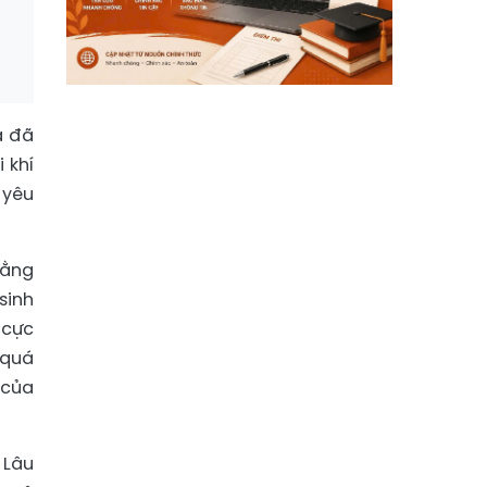
à đã
 khí
 yêu
bằng
sinh
 cực
 quá
 của
 Lâu