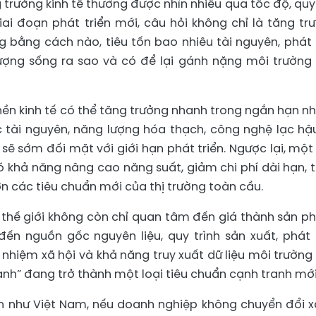
g trưởng kinh tế thường được nhìn nhiều qua tốc độ, qu
ai đoạn phát triển mới, câu hỏi không chỉ là tăng tr
g bằng cách nào, tiêu tốn bao nhiêu tài nguyên, phát 
lượng sống ra sao và có để lại gánh nặng môi trường
nền kinh tế có thể tăng trưởng nhanh trong ngắn hạn n
 tài nguyên, năng lượng hóa thạch, công nghệ lạc hậ
 sẽ sớm đối mặt với giới hạn phát triển. Ngược lại, một
có khả năng nâng cao năng suất, giảm chi phí dài hạn, 
n các tiêu chuẩn mới của thị trường toàn cầu.
n thế giới không còn chỉ quan tâm đến giá thành sản p
n nguồn gốc nguyên liệu, quy trình sản xuất, phát 
h nhiệm xã hội và khả năng truy xuất dữ liệu môi trường
anh” đang trở thành một loại tiêu chuẩn cạnh tranh mới
n như Việt Nam, nếu doanh nghiệp không chuyển đổi x