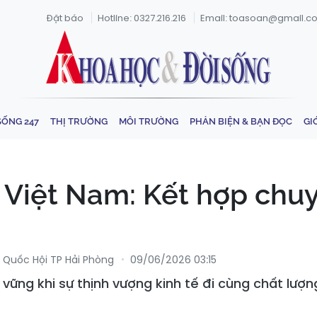
Đặt báo
Hotline: 0327.216.216
Email: toasoan@gmail.c
SỐNG 247
THỊ TRƯỜNG
MÔI TRƯỜNG
PHẢN BIỆN & BẠN ĐỌC
GI
 Việt Nam: Kết hợp chuy
u Quốc Hội TP Hải Phòng
09/06/2026 03:15
 vững khi sự thịnh vượng kinh tế đi cùng chất lượ