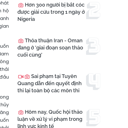
phát
Hơn 300 người bị bắt cóc
m hộ
được giải cứu trong 1 ngày ở
xanh
Nigeria
gian
Thỏa thuận Iran - Oman
guồn
đang ở 'giai đoạn soạn thảo
 Nam
cuối cùng'
công
thải
Sai phạm tại Tuyên
 đầu
Quang dẫn đến quyết định
thi lại toàn bộ các môn thi
hong
thủy
Hôm nay, Quốc hội thảo
năng
luận về xử lý vi phạm trong
Muốn
lĩnh vực kinh tế
phải