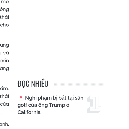
y mô
ưởng
thải
 cho
hưng
u và
 nền
tăng
ĐỌC NHIỀU
hẩm.
thải
Nghi phạm bị bắt tại sân
 của
golf của ông Trump ở
.
California
anh,