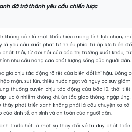
anh đã trở thành yêu cầu chiến lược
nh không còn là một khẩu hiệu mang tính lựa chọn, m
 là yêu cầu xuất phát từ nhiều phía: từ áp lực biến đổi
phát thải, từ đòi hỏi của các thị trường xuất khẩu, từ
ừ chính nhu cầu nâng cao chất lượng sống của người dân.
 gia chịu tác động rõ rệt của biến đổi khí hậu. Đồng 
ập mặn, sụt lún, thiếu nước ngọt và nguy cơ suy giảm 
ung thường xuyên chịu tác động của bão lũ, thời tiết
 áp lực ô nhiễm không khí, ùn tắc giao thông, ngập úng,
 thấy phát triển xanh không phải là câu chuyện xa xôi
p của kinh tế, an sinh và an toàn của người dân.
nh trước hết là một sự thay đổi về tư duy phát triển.