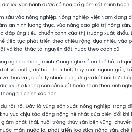
 dữ liệu vận hành được số hóa để giám sát minh bạch.
ấm sâu vào nông nghiệp. Nông nghiệp Việt Nam đang 
ảm an ninh lương thực, vừa nâng cao giá trị nông sản,
vừa đáp ứng tiêu chuẩn xanh của thị trường xuất khẩu. 
ể tiếp tục phát triển theo chiều rộng, dựa nhiều vào 
ật và khai thác tài nguyên đất, nước theo cách cũ.
ng nghiệp thông minh. Công nghệ số có thể hỗ trợ quả
đất và nước, dự báo thời tiết, truy xuất nguồn gốc, tố
ệ thực vật, quản lý chuỗi cung ứng và kết nối trực tiếp
 dữ liệu, họ không còn sản xuất hoàn toàn theo kinh ngh
thông tin chính xác hơn.
dụ rất rõ. Đây là vùng sản xuất nông nghiệp trọng đ
hu vực chịu tác động nặng nề nhất của biến đổi khí 
 giảm phát thải, nuôi trồng thủy sản bền vững, chuyển
nước mặn, nước lợ, phát triển logistics nông sản, chế 