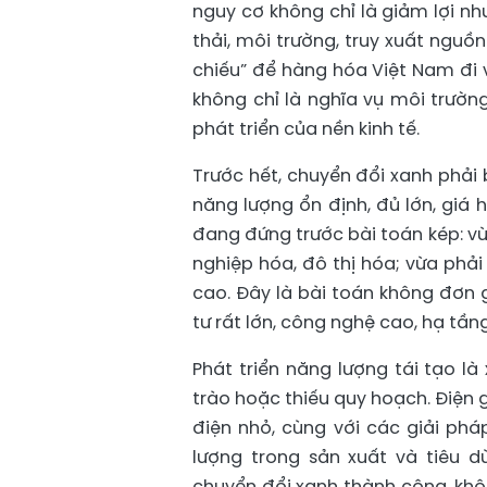
nguy cơ không chỉ là giảm lợi n
thải, môi trường, truy xuất ngu
chiếu” để hàng hóa Việt Nam đi 
không chỉ là nghĩa vụ môi trườn
phát triển của nền kinh tế.
Trước hết, chuyển đổi xanh phải 
năng lượng ổn định, đủ lớn, giá
đang đứng trước bài toán kép: v
nghiệp hóa, đô thị hóa; vừa phả
cao. Đây là bài toán không đơn g
tư rất lớn, công nghệ cao, hạ tần
Phát triển năng lượng tái tạo l
trào hoặc thiếu quy hoạch. Điện gi
điện nhỏ, cùng với các giải pháp
lượng trong sản xuất và tiêu 
chuyển đổi xanh thành công, khô