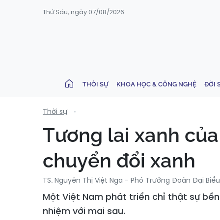
Thứ Sáu, ngày 07/08/2026
THỜI SỰ
KHOA HỌC & CÔNG NGHỆ
ĐỜI 
Thời sự
Tương lai xanh của
chuyển đổi xanh
TS. Nguyễn Thị Việt Nga - Phó Trưởng Đoàn Đại Biể
Một Việt Nam phát triển chỉ thật sự bền
nhiệm với mai sau.