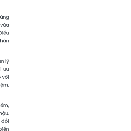
đứng
 vừa
Điều
phân
n lý
i ưu
 với
iệm,
iểm,
hậu.
 đổi
biến