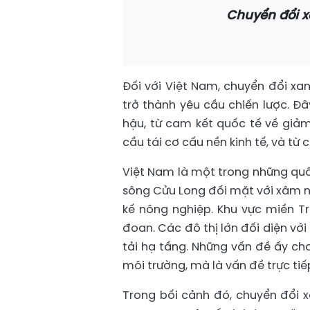
Chuyển đổi x
Đối với Việt Nam, chuyển đổi xa
trở thành yêu cầu chiến lược. Đây
hậu, từ cam kết quốc tế về giảm 
cầu tái cơ cấu nền kinh tế, và t
Việt Nam là một trong những quốc
sông Cửu Long đối mặt với xâm nh
kế nông nghiệp. Khu vực miền Tr
đoan. Các đô thị lớn đối diện với
tải hạ tầng. Những vấn đề ấy cho
môi trường, mà là vấn đề trực tiế
Trong bối cảnh đó, chuyển đổi xa