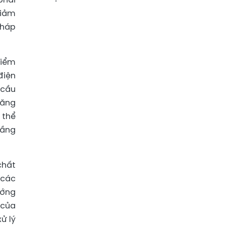
giảm
pháp
điểm
điện
 cầu
năng
 thể
tầng
chất
 các
ướng
 của
ử lý