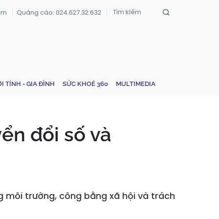
om
Quảng cáo: 024.627.32.632
ỚI TÍNH - GIA ĐÌNH
SỨC KHOẺ 360
MULTIMEDIA
ển đổi số và
ng môi trường, công bằng xã hội và trách