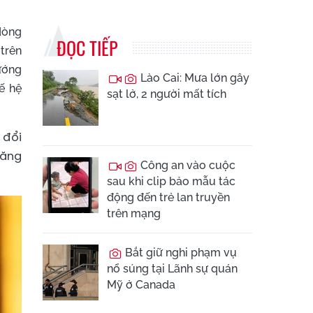
 dòng
ĐỌC TIẾP
 trên
hướng
Lào Cai: Mưa lớn gây
ế hệ
sạt lở, 2 người mất tích
 đổi
tăng
Công an vào cuộc
sau khi clip bảo mẫu tác
động đến trẻ lan truyền
trên mạng
Bắt giữ nghi phạm vụ
nổ súng tại Lãnh sự quán
Mỹ ở Canada