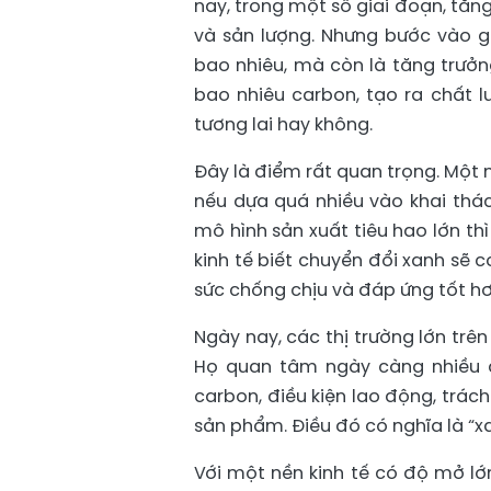
nay, trong một số giai đoạn, tăn
và sản lượng. Nhưng bước vào gi
bao nhiêu, mà còn là tăng trưởn
bao nhiêu carbon, tạo ra chất 
tương lai hay không.
Đây là điểm rất quan trọng. Một 
nếu dựa quá nhiều vào khai thác
mô hình sản xuất tiêu hao lớn thì
kinh tế biết chuyển đổi xanh sẽ 
sức chống chịu và đáp ứng tốt hơ
Ngày nay, các thị trường lớn trê
Họ quan tâm ngày càng nhiều đế
carbon, điều kiện lao động, trác
sản phẩm. Điều đó có nghĩa là “x
Với một nền kinh tế có độ mở lớ