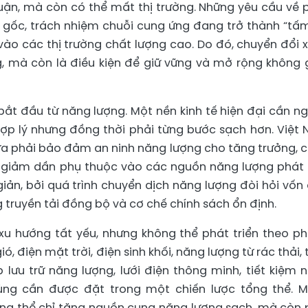
huận, mà còn có thể mất thị trường. Những yêu cầu về 
ồn gốc, trách nhiệm chuỗi cung ứng đang trở thành “tấ
vào các thị trường chất lượng cao. Do đó, chuyển đổi 
g, mà còn là điều kiện để giữ vững và mở rộng không 
bắt đầu từ năng lượng. Một nền kinh tế hiện đại cần n
 hợp lý nhưng đồng thời phải từng bước sạch hơn. Việt
ừa phải bảo đảm an ninh năng lượng cho tăng trưởng, 
i giảm dần phụ thuộc vào các nguồn năng lượng phát 
iản, bởi quá trình chuyển dịch năng lượng đòi hỏi vốn
g truyền tải đồng bộ và cơ chế chính sách ổn định.
à xu hướng tất yếu, nhưng không thể phát triển theo p
ó, điện mặt trời, điện sinh khối, năng lượng từ rác thải, 
 lưu trữ năng lượng, lưới điện thông minh, tiết kiệm 
dùng cần được đặt trong một chiến lược tổng thể. 
ng thể chỉ tăng nguồn cung năng lượng sạch, mà còn 