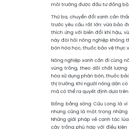
môi trường được đầu tư đồng bộ;
Thứ ba, chuyển đổi xanh cần th
trước yêu cầu rất lớn: vừa bảo đ
thích ứng với biến đổi khí hậu, 
này đòi hỏi nông nghiệp không th
bón hóa học, thuốc bảo vệ thực v
Nông nghiệp xanh cần đi cùng nô
vùng trồng, theo dõi chất lượng 
hóa sử dụng phân bón, thuốc bảo v
thị trường. Khi người nông dân có
mà có thể ra quyết định dựa trên 
Đồng bằng sông Cửu Long là ví 
nhưng cũng là một trong những k
Những giải pháp về canh tác lúa
cây trồng phù hợp với điều kiện 