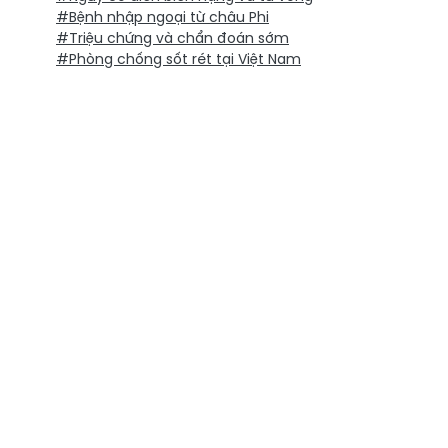
#Bệnh nhập ngoại từ châu Phi
#Triệu chứng và chẩn đoán sớm
#Phòng chống sốt rét tại Việt Nam