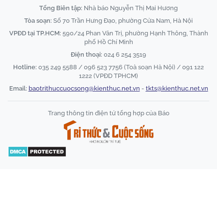
Tổng Biên tập:
Nhà báo Nguyễn Thị Mai Hương
Tòa soạn:
Số 70 Trần Hưng Đạo, phường Cửa Nam, Hà Nội
VPĐD tại TP.HCM:
590/24 Phan Văn Trị, phường Hạnh Thông, Thành
phố Hồ Chí Minh
Điện thoại:
024 6 254 3519
Hotline:
035 249 5588 / 096 523 7756 (Toà soạn Hà Nội) / 091 122
1222 (VPĐD TPHCM)
Email:
baotrithuccuocsong@kienthuc.net.vn
-
tkts@kienthuc.net.vn
Trang thông tin điện tử tổng hợp của Báo