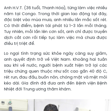
Anh H.V.T. (36 tuổi, Thanh Hóa), từng làm việc nhiều
năm tại Congo. Trong thời gian lao động tại đây,
đặc biệt vào mùa mưa, anh nhiều lần mắc sốt rét.
Có thời điểm, bệnh tái phát từ 1–3 lần mỗi tháng.
Tuy nhiên, mỗi lần lên cơn sốt, anh chỉ được truyền
dịch cắt cơn rồi tiếp tục làm việc mà chưa được
điều trị triệt để.
Lo ngại tình trạng sức khỏe ngày càng suy giảm,
anh quyết định trở về Việt Nam. Khoảng hai tuần
sau khi về nước, người bệnh xuất hiện trở lại các
triệu chứng quen thuộc như sốt cao gần 40 độ C,
rét run, đau đầu, buồn nôn, chóng mặt và mệt mỏi
kéo dài. Gia đình đã đưa anh đến Bệnh viện Bệnh
Nhiệt đới Trung ương thăm khám.