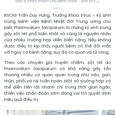
Bác sĩ thăm khám cho bệnh nhân - Ảnh BVCC
​BSCKII Trần Duy Hưng, Trưởng khoa Virus – Ký sinh
trùng, Bệnh viện Bệnh Nhiệt đới Trung ương cho
biết, Plasmodium falciparum là chủng ký sinh trùng
gây sốt rét phổ biến nhất và cũng là nguyên nhân
của nhiều trường hợp diễn biến nặng. Nếu không
được điều trị kịp thời, người bệnh có thể đối mặt
với nguy cơ bệnh nặng; suy đa cơ quan và tử vong.
Theo các chuyên gia truyền nhiễm, sốt rét do
Plasmodium falciparum có khả năng gây tổn
thương nhiều cơ quan quan trọng như não, gan,
thận, phổi và hệ tuần hoàn. Một số trường hợp có
thể diễn tiến rất nhanh chỉ trong thời gian ngắn,
khiến việc chẩn đoán sớm đóng vai trò quyết định
hiệu quả điều trị.