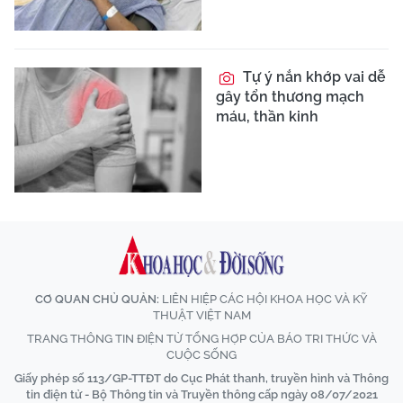
Tự ý nắn khớp vai dễ
gây tổn thương mạch
máu, thần kinh
CƠ QUAN CHỦ QUẢN:
LIÊN HIỆP CÁC HỘI KHOA HỌC VÀ KỸ
THUẬT VIỆT NAM
TRANG THÔNG TIN ĐIỆN TỬ TỔNG HỢP CỦA BÁO TRI THỨC VÀ
CUỘC SỐNG
Giấy phép số 113/GP-TTĐT do Cục Phát thanh, truyền hình và Thông
tin điện tử - Bộ Thông tin và Truyền thông cấp ngày 08/07/2021