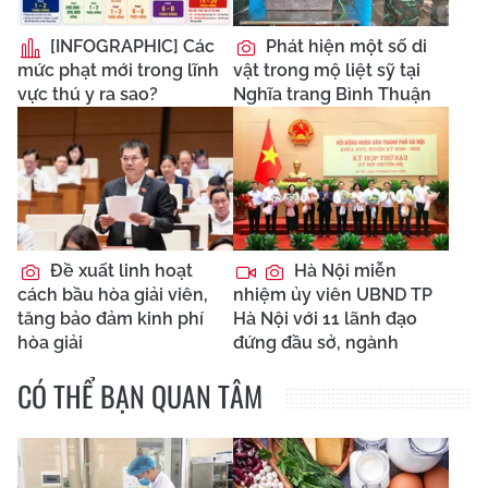
[INFOGRAPHIC] Các
Phát hiện một số di
mức phạt mới trong lĩnh
vật trong mộ liệt sỹ tại
vực thú y ra sao?
Nghĩa trang Bình Thuận
Đề xuất linh hoạt
Hà Nội miễn
cách bầu hòa giải viên,
nhiệm ủy viên UBND TP
tăng bảo đảm kinh phí
Hà Nội với 11 lãnh đạo
hòa giải
đứng đầu sở, ngành
CÓ THỂ BẠN QUAN TÂM