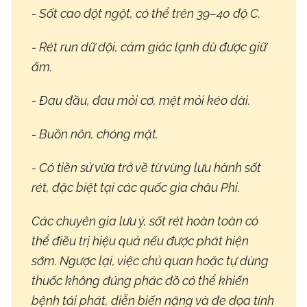
- Sốt cao đột ngột, có thể trên 39–40 độ C.
- Rét run dữ dội, cảm giác lạnh dù được giữ
ấm.
- Đau đầu, đau mỏi cơ, mệt mỏi kéo dài.
- Buồn nôn, chóng mặt.
- Có tiền sử vừa trở về từ vùng lưu hành sốt
rét, đặc biệt tại các quốc gia châu Phi.
Các chuyên gia lưu ý, sốt rét hoàn toàn có
thể điều trị hiệu quả nếu được phát hiện
sớm. Ngược lại, việc chủ quan hoặc tự dùng
thuốc không đúng phác đồ có thể khiến
bệnh tái phát, diễn biến nặng và đe dọa tính