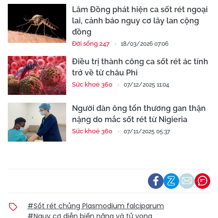
Lâm Đồng phát hiện ca sốt rét ngoại
lai, cảnh báo nguy cơ lây lan cộng
đồng
Đời sống 247
18/03/2026 07:06
Điều trị thành công ca sốt rét ác tính
trở về từ châu Phi
Sức khoẻ 360
07/12/2025 11:04
Người đàn ông tổn thương gan thận
nặng do mắc sốt rét từ Nigieria
Sức khoẻ 360
07/11/2025 05:37
#Sốt rét chủng Plasmodium falciparum
#Nguy cơ diễn biến nặng và tử vong