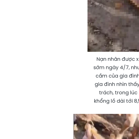
Nạn nhân được xác
sớm ngày 4/7, như
cầm của gia đình 
gia đình nhìn th
trách, trong lú
khổng lồ dài tới 8