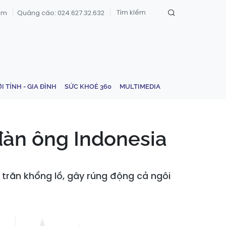
om
Quảng cáo: 024.627.32.632
ỚI TÍNH - GIA ĐÌNH
SỨC KHOẺ 360
MULTIMEDIA
 đàn ông Indonesia
 trăn khổng lồ, gây rúng động cả ngôi