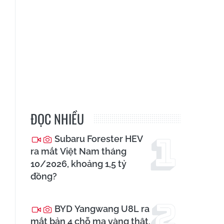
ĐỌC NHIỀU
Subaru Forester HEV
ra mắt Việt Nam tháng
10/2026, khoảng 1,5 tỷ
đồng?
BYD Yangwang U8L ra
mắt bản 4 chỗ mạ vàng thật,