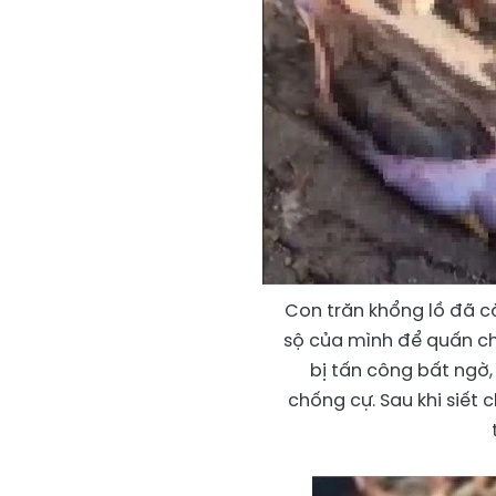
Con trăn khổng lồ đã c
sộ của mình để quấn chặ
bị tấn công bất ngờ
chống cự. Sau khi siết