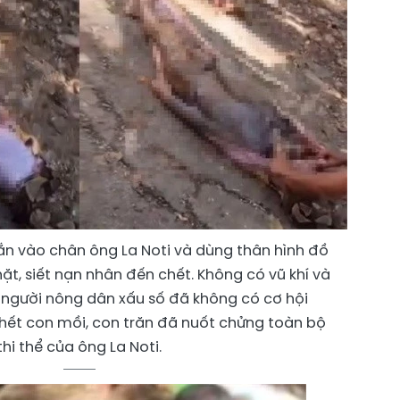
ắn vào chân ông La Noti và dùng thân hình đồ
t, siết nạn nhân đến chết. Không có vũ khí và
, người nông dân xấu số đã không có cơ hội
 chết con mồi, con trăn đã nuốt chửng toàn bộ
thi thể của ông La Noti.