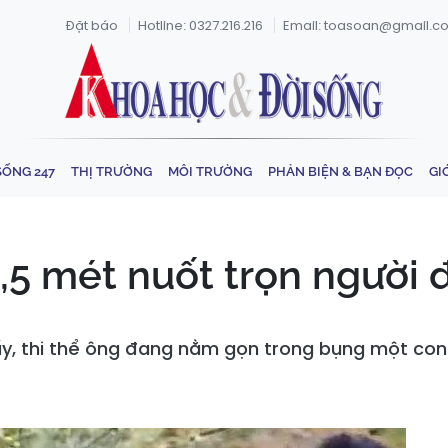
Đặt báo
Hotline: 0327.216.216
Email: toasoan@gmail.c
SỐNG 247
THỊ TRƯỜNG
MÔI TRƯỜNG
PHẢN BIỆN & BẠN ĐỌC
GI
8,5 mét nuốt trọn người
hấy, thi thể ông đang nằm gọn trong bụng một con