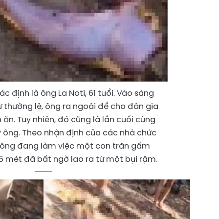
 định là ông La Noti, 61 tuổi. Vào sáng
 thường lệ, ông ra ngoài để cho đàn gia
ăn. Tuy nhiên, đó cũng là lần cuối cùng
ấy ông. Theo nhận định của các nhà chức
c ông đang làm việc một con trăn gấm
,5 mét đã bất ngờ lao ra từ một bụi rậm.