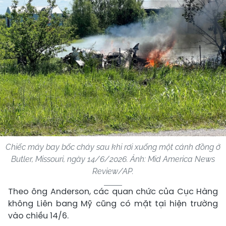
Chiếc máy bay bốc cháy sau khi rơi xuống một cánh đồng ở
Butler, Missouri, ngày 14/6/2026. Ảnh: Mid America News
Review/AP.
Theo ông Anderson, các quan chức của Cục Hàng
không Liên bang Mỹ cũng có mặt tại hiện trường
vào chiều 14/6.