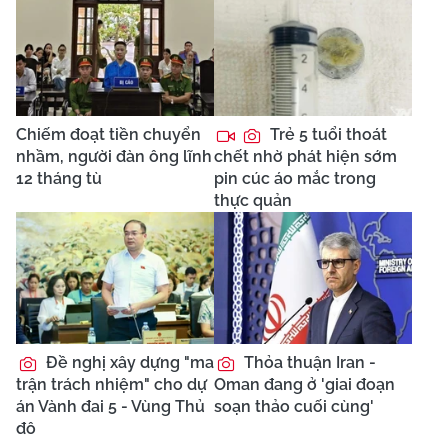
Chiếm đoạt tiền chuyển
Trẻ 5 tuổi thoát
nhầm, người đàn ông lĩnh
chết nhờ phát hiện sớm
12 tháng tù
pin cúc áo mắc trong
thực quản
Đề nghị xây dựng "ma
Thỏa thuận Iran -
trận trách nhiệm" cho dự
Oman đang ở 'giai đoạn
án Vành đai 5 - Vùng Thủ
soạn thảo cuối cùng'
đô