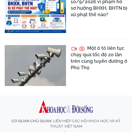
10/9/2026 vi phạm hồ
sơ hưởng BHXH, BHTN bị
xử phạt thế nào?
Một ô tô liên tục
chạy quá tốc độ 20 lần
trên cùng tuyến đường ở
Phú Thọ
CƠ QUAN CHỦ QUẢN:
LIÊN HIỆP CÁC HỘI KHOA HỌC VÀ KỸ
THUẬT VIỆT NAM