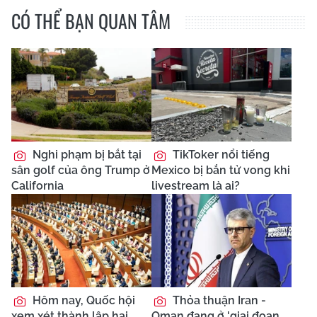
CÓ THỂ BẠN QUAN TÂM
Nghi phạm bị bắt tại
TikToker nổi tiếng
sân golf của ông Trump ở
Mexico bị bắn tử vong khi
California
livestream là ai?
Hôm nay, Quốc hội
Thỏa thuận Iran -
xem xét thành lập hai
Oman đang ở 'giai đoạn