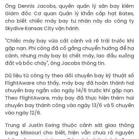
Ông Dennis Jacobs, quyền quản lý sân bay kiêm
Giám đốc Cơ quan Quản lý Khẩn cấp hạt Bates,
cho biết chiếc máy bay tư nhân này do công ty
Skydive Kansas City vận hành.
"Chiếc máy bay vừa cất cánh và rẽ trái trước khi
gặp nạn. Phi công đã cố gắng chuyển hướng để hạ
cánh, nhưng máy bay bị chết máy, lao đầu xuống
đất và bốc cháy", ông Jacobs thông tin.
Dữ liệu từ công ty theo dõi chuyến bay kỹ thuật số
FlightAware cho thấy, máy bay đã hoàn thành hai
chuyến bay ngắn vào ngày 14/6 trước khi gặp nạn.
Theo FlightAware, máy bay đã thực hiện thêm hai
chuyến bay thành công vào ngày 13/6 và 5 chuyến
vào ngày 12/6.
Trung sĩ Justin Ewing thuộc cảnh sát giao thông
bang Missouri cho biết, hiện vẫn chưa rõ nguyên