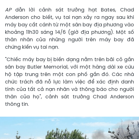
AP
dẫn lời cảnh sát trưởng hạt Bates, Chad
Anderson cho biết, vụ tai nạn xảy ra ngay sau khi
máy bay cất cánh từ một sân bay địa phương vào
khoảng 11h30 sáng 14/6 (giờ địa phương). Một số
thân nhân của những người trên máy bay đã
chứng kiến vụ tai nạn.
"Chiếc máy bay bị biến dạng nằm trên bãi cỏ gần
sân bay Butler Memorial, với một hàng dài xe cứu
hộ tập trung trên một con phố gần đó. Các nhà
chức trách đã nỗ lực làm việc để xác định danh
tính của tất cả nạn nhân và thông báo cho người
thân của họ", cảnh sát trưởng Chad Anderson
thông tin.