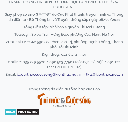
TRANG THÔNG TIN ĐIỆN TỬ TỔNG HỢP CỦA BÁO TRI THỨC VÀ
CUỘC SỐNG
Giấy phép số 113/GP-TTĐT do Cục Phát thanh, truyền hình và Thông
tin điện tử - Bộ Thông tin và Truyền thông cấp ngày 08/07/2021
Tổng Biên tập:
Nhà báo Nguyễn Thị Mai Hương
Tòa soạn:
Số 70 Trần Hưng Đạo, phường Cửa Nam, Hà Nội
VPĐD tại TP.HCM:
590/24 Phan Văn Trị, phường Hạnh Thông, Thành
phố Hồ Chí Minh
Điện thoại:
024 6 254 3519
Hotline:
035 249 5588 / 096 523 7756 (Toà soạn Hà Nội) / 091 122
1222 (VPĐD TPHCM)
Email:
baotrithuccuocsong@kienthuc.net.vn
-
tkts@kienthuc.net.vn
Trang thông tin điện tử tổng hợp của Báo