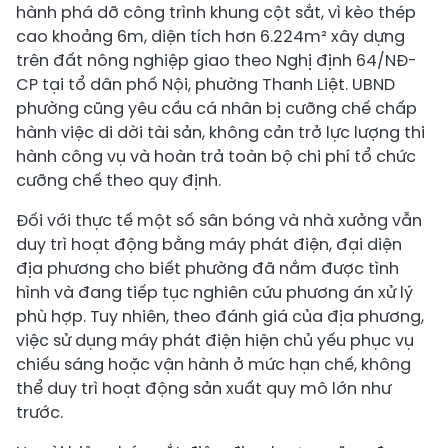
hành phá dỡ công trình khung cột sắt, vì kèo thép
cao khoảng 6m, diện tích hơn 6.224m² xây dựng
trên đất nông nghiệp giao theo Nghị định 64/NĐ-
CP tại tổ dân phố Nội, phường Thanh Liệt. UBND
phường cũng yêu cầu cá nhân bị cưỡng chế chấp
hành việc di dời tài sản, không cản trở lực lượng thi
hành công vụ và hoàn trả toàn bộ chi phí tổ chức
cưỡng chế theo quy định.
Đối với thực tế một số sân bóng và nhà xưởng vẫn
duy trì hoạt động bằng máy phát điện, đại diện
địa phương cho biết phường đã nắm được tình
hình và đang tiếp tục nghiên cứu phương án xử lý
phù hợp. Tuy nhiên, theo đánh giá của địa phương,
việc sử dụng máy phát điện hiện chủ yếu phục vụ
chiếu sáng hoặc vận hành ở mức hạn chế, không
thể duy trì hoạt động sản xuất quy mô lớn như
trước.