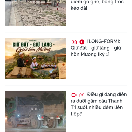
điểm gồ ghề, bong tróc
kéo dài
[LONG-FORM]:
Giữ đất - giữ làng - giữ
hồn Mường [kỳ 1]
Điều gì đang diễn
ra dưới gầm cầu Thanh
Trì suốt nhiều đêm liên
tiếp?