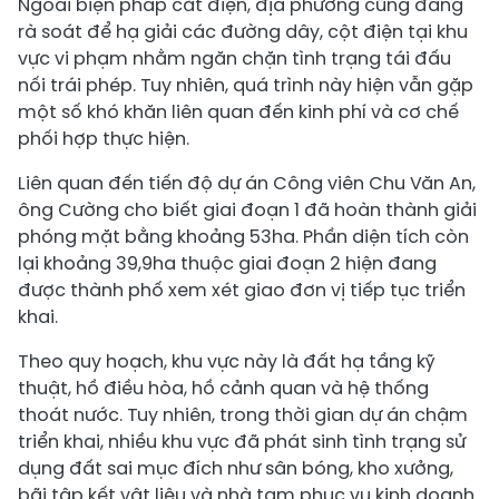
Ngoài biện pháp cắt điện, địa phương cũng đang
rà soát để hạ giải các đường dây, cột điện tại khu
vực vi phạm nhằm ngăn chặn tình trạng tái đấu
nối trái phép. Tuy nhiên, quá trình này hiện vẫn gặp
một số khó khăn liên quan đến kinh phí và cơ chế
phối hợp thực hiện.
Liên quan đến tiến độ dự án Công viên Chu Văn An,
ông Cường cho biết giai đoạn 1 đã hoàn thành giải
phóng mặt bằng khoảng 53ha. Phần diện tích còn
lại khoảng 39,9ha thuộc giai đoạn 2 hiện đang
được thành phố xem xét giao đơn vị tiếp tục triển
khai.
Theo quy hoạch, khu vực này là đất hạ tầng kỹ
thuật, hồ điều hòa, hồ cảnh quan và hệ thống
thoát nước. Tuy nhiên, trong thời gian dự án chậm
triển khai, nhiều khu vực đã phát sinh tình trạng sử
dụng đất sai mục đích như sân bóng, kho xưởng,
bãi tập kết vật liệu và nhà tạm phục vụ kinh doanh.