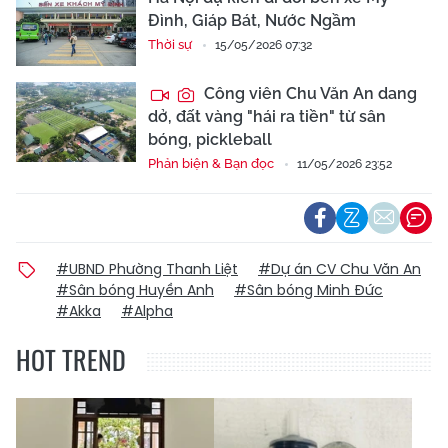
Đình, Giáp Bát, Nước Ngầm
Thời sự
15/05/2026 07:32
Công viên Chu Văn An dang
dở, đất vàng "hái ra tiền" từ sân
bóng, pickleball
Phản biện & Bạn đọc
11/05/2026 23:52
#UBND Phường Thanh Liệt
#Dự án CV Chu Văn An
#Sân bóng Huyền Anh
#Sân bóng Minh Đức
#Akka
#Alpha
HOT TREND