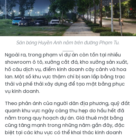
Sân bóng Huyền Anh nằm trên đường Phạm Tu.
Ngoài ra, trong phạm vi dự án còn tồn tại nhiều
showroom ô tô, xưởng cắt đá, kho xưởng sản xuất,
hồ câu dịch vụ, điểm kinh doanh cây cảnh và hoa
lan. Một số khu vực thậm chí bị san lấp bằng trạc
thải và phế thải xây dựng để tạo mặt bằng phục
vụ kinh doanh.
Theo phản ánh của người dân địa phương, quỹ đất
quanh khu vực ngày càng thu hẹp do hầu hết đã
nằm trong quy hoạch dự án. Giá thuê mặt bằng
cũng tăng mạnh trong những năm gần đây, đặc
biệt tại các khu vực có thể khai thác kinh doanh