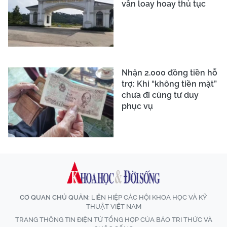
vẫn loay hoay thủ tục
Nhận 2.000 đồng tiền hỗ
trợ: Khi “không tiền mặt”
chưa đi cùng tư duy
phục vụ
CƠ QUAN CHỦ QUẢN:
LIÊN HIỆP CÁC HỘI KHOA HỌC VÀ KỸ
THUẬT VIỆT NAM
TRANG THÔNG TIN ĐIỆN TỬ TỔNG HỢP CỦA BÁO TRI THỨC VÀ