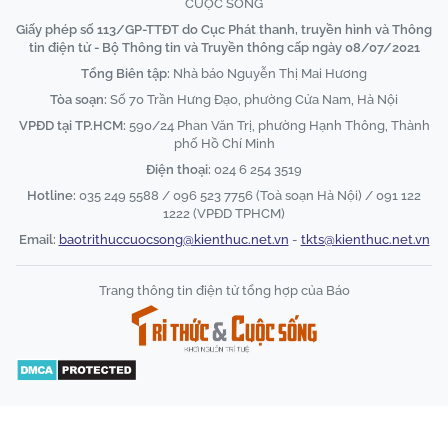
CUỘC SỐNG
Giấy phép số 113/GP-TTĐT do Cục Phát thanh, truyền hình và Thông
tin điện tử - Bộ Thông tin và Truyền thông cấp ngày 08/07/2021
Tổng Biên tập:
Nhà báo Nguyễn Thị Mai Hương
Tòa soạn:
Số 70 Trần Hưng Đạo, phường Cửa Nam, Hà Nội
VPĐD tại TP.HCM:
590/24 Phan Văn Trị, phường Hạnh Thông, Thành
phố Hồ Chí Minh
Điện thoại:
024 6 254 3519
Hotline:
035 249 5588 / 096 523 7756 (Toà soạn Hà Nội) / 091 122
1222 (VPĐD TPHCM)
Email:
baotrithuccuocsong@kienthuc.net.vn
-
tkts@kienthuc.net.vn
Trang thông tin điện tử tổng hợp của Báo