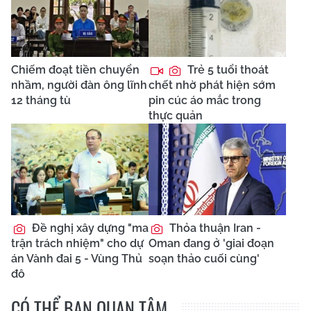
Chiếm đoạt tiền chuyển
Trẻ 5 tuổi thoát
nhầm, người đàn ông lĩnh
chết nhờ phát hiện sớm
12 tháng tù
pin cúc áo mắc trong
thực quản
Đề nghị xây dựng "ma
Thỏa thuận Iran -
trận trách nhiệm" cho dự
Oman đang ở 'giai đoạn
án Vành đai 5 - Vùng Thủ
soạn thảo cuối cùng'
đô
CÓ THỂ BẠN QUAN TÂM