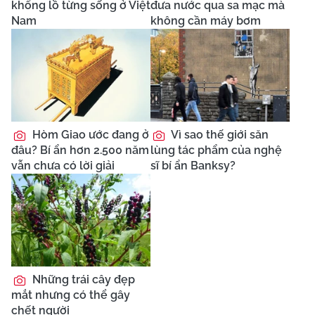
khổng lồ từng sống ở Việt
đưa nước qua sa mạc mà
Nam
không cần máy bơm
Hòm Giao ước đang ở
Vì sao thế giới săn
đâu? Bí ẩn hơn 2.500 năm
lùng tác phẩm của nghệ
vẫn chưa có lời giải
sĩ bí ẩn Banksy?
Những trái cây đẹp
mắt nhưng có thể gây
chết người