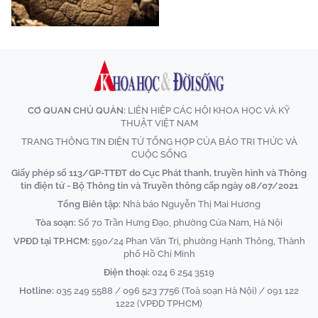
CƠ QUAN CHỦ QUẢN:
LIÊN HIỆP CÁC HỘI KHOA HỌC VÀ KỸ
THUẬT VIỆT NAM
TRANG THÔNG TIN ĐIỆN TỬ TỔNG HỢP CỦA BÁO TRI THỨC VÀ
CUỘC SỐNG
Giấy phép số 113/GP-TTĐT do Cục Phát thanh, truyền hình và Thông
tin điện tử - Bộ Thông tin và Truyền thông cấp ngày 08/07/2021
Tổng Biên tập:
Nhà báo Nguyễn Thị Mai Hương
Tòa soạn:
Số 70 Trần Hưng Đạo, phường Cửa Nam, Hà Nội
VPĐD tại TP.HCM:
590/24 Phan Văn Trị, phường Hạnh Thông, Thành
phố Hồ Chí Minh
Điện thoại:
024 6 254 3519
Hotline:
035 249 5588 / 096 523 7756 (Toà soạn Hà Nội) / 091 122
1222 (VPĐD TPHCM)