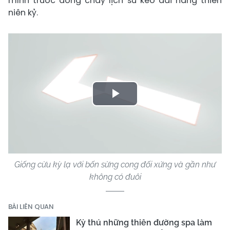
mình trước dòng chảy lịch sử kéo dài hàng thiên
niên kỷ.
Play
Video
Giống cừu kỳ lạ với bốn sừng cong đối xứng và gần như
không có đuôi
BÀI LIÊN QUAN
Kỳ thú những thiên đường spa làm