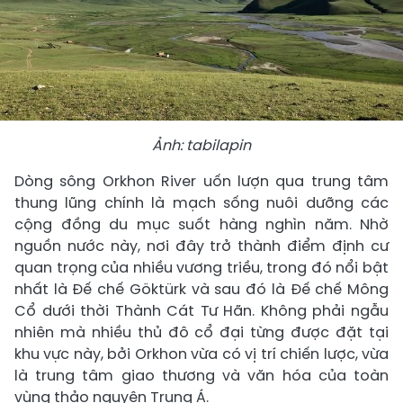
Ảnh: tabilapin
Dòng sông Orkhon River uốn lượn qua trung tâm
thung lũng chính là mạch sống nuôi dưỡng các
cộng đồng du mục suốt hàng nghìn năm. Nhờ
nguồn nước này, nơi đây trở thành điểm định cư
quan trọng của nhiều vương triều, trong đó nổi bật
nhất là Đế chế Göktürk và sau đó là Đế chế Mông
Cổ dưới thời Thành Cát Tư Hãn. Không phải ngẫu
nhiên mà nhiều thủ đô cổ đại từng được đặt tại
khu vực này, bởi Orkhon vừa có vị trí chiến lược, vừa
là trung tâm giao thương và văn hóa của toàn
vùng thảo nguyên Trung Á.