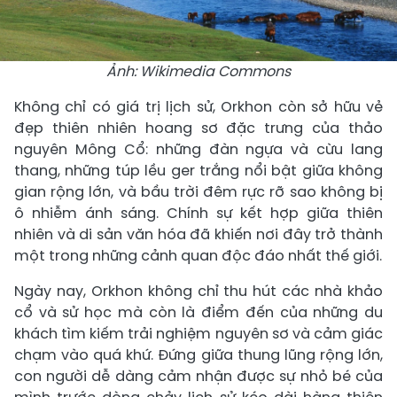
Ảnh: Wikimedia Commons
Không chỉ có giá trị lịch sử, Orkhon còn sở hữu vẻ
đẹp thiên nhiên hoang sơ đặc trưng của thảo
nguyên Mông Cổ: những đàn ngựa và cừu lang
thang, những túp lều ger trắng nổi bật giữa không
gian rộng lớn, và bầu trời đêm rực rỡ sao không bị
ô nhiễm ánh sáng. Chính sự kết hợp giữa thiên
nhiên và di sản văn hóa đã khiến nơi đây trở thành
một trong những cảnh quan độc đáo nhất thế giới.
Ngày nay, Orkhon không chỉ thu hút các nhà khảo
cổ và sử học mà còn là điểm đến của những du
khách tìm kiếm trải nghiệm nguyên sơ và cảm giác
chạm vào quá khứ. Đứng giữa thung lũng rộng lớn,
con người dễ dàng cảm nhận được sự nhỏ bé của