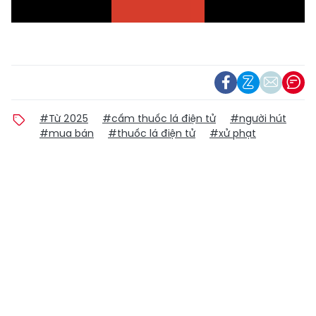
#Từ 2025
#cấm thuốc lá điện tử
#người hút
#mua bán
#thuốc lá điện tử
#xử phạt