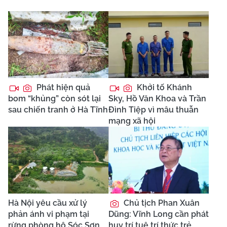
Phát hiện quả
Khởi tố Khánh
bom “khủng” còn sót lại
Sky, Hồ Văn Khoa và Trần
sau chiến tranh ở Hà Tĩnh
Đình Tiệp vì mâu thuẫn
mạng xã hội
Hà Nội yêu cầu xử lý
Chủ tịch Phan Xuân
phản ánh vi phạm tại
Dũng: Vĩnh Long cần phát
rừng phòng hộ Sóc Sơn
huy trí tuệ trí thức trẻ