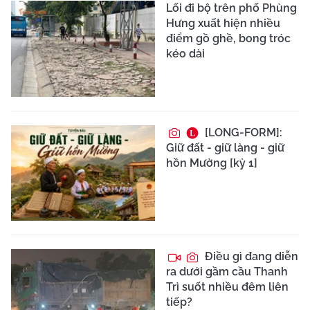
Lối đi bộ trên phố Phùng
Hưng xuất hiện nhiều
điểm gồ ghề, bong tróc
kéo dài
[LONG-FORM]:
Giữ đất - giữ làng - giữ
hồn Mường [kỳ 1]
Điều gì đang diễn
ra dưới gầm cầu Thanh
Trì suốt nhiều đêm liên
tiếp?