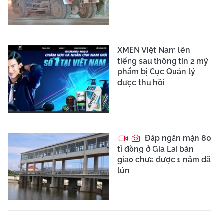
XMEN Việt Nam lên
tiếng sau thông tin 2 mỹ
phẩm bị Cục Quản lý
dược thu hồi
Đập ngăn mặn 80
tỉ đồng ở Gia Lai bàn
giao chưa được 1 năm đã
lún