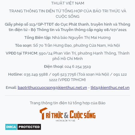
THUẬT VIỆT NAM
TRANG THÔNG TIN ĐIỆN TỬ TỔNG HỢP CỦA BÁO TRI THỨC VÀ
CUỘC SỐNG
Giấy phép số 113/GP-TTĐT do Cục Phát thanh, truyền hình và Thông
tin điện tử - Bộ Thông tin và Truyền thông cấp ngày 08/07/2021
Tổng Biên tập:
Nhà báo Nguyễn Thị Mai Hương
Tòa soạn:
Số 70 Trần Hưng Đạo, phường Cửa Nam, Hà Nội
VPĐD tại TP.HCM:
590/24 Phan Văn Trị, phường Hạnh Thông, Thành
phố Hồ Chí Minh
Điện thoại:
024 6 254 3519
Hotline:
035 249 5588 / 096 523 7756 (Toà soạn Hà Nội) / 091 122
1222 (VPĐD TPHCM)
Email:
baotrithuccuocsong@kienthuc.net.vn
-
tkts@kienthuc.net.vn
Trang thông tin điện tử tổng hợp của Báo