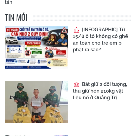
tán
TIN MỚI
[INFOGRAPHIC] Từ
15/8 ô tô không có ghế
an toàn cho trẻ em bị
phạt ra sao?
Bắt giữ 2 đối tượng,
thu giữ hơn 210kg vật
liệu nổ ở Quảng Trị