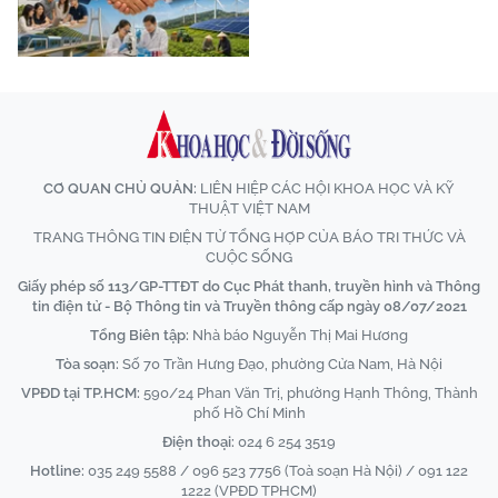
CƠ QUAN CHỦ QUẢN:
LIÊN HIỆP CÁC HỘI KHOA HỌC VÀ KỸ
THUẬT VIỆT NAM
TRANG THÔNG TIN ĐIỆN TỬ TỔNG HỢP CỦA BÁO TRI THỨC VÀ
CUỘC SỐNG
Giấy phép số 113/GP-TTĐT do Cục Phát thanh, truyền hình và Thông
tin điện tử - Bộ Thông tin và Truyền thông cấp ngày 08/07/2021
Tổng Biên tập:
Nhà báo Nguyễn Thị Mai Hương
Tòa soạn:
Số 70 Trần Hưng Đạo, phường Cửa Nam, Hà Nội
VPĐD tại TP.HCM:
590/24 Phan Văn Trị, phường Hạnh Thông, Thành
phố Hồ Chí Minh
Điện thoại:
024 6 254 3519
Hotline:
035 249 5588 / 096 523 7756 (Toà soạn Hà Nội) / 091 122
1222 (VPĐD TPHCM)