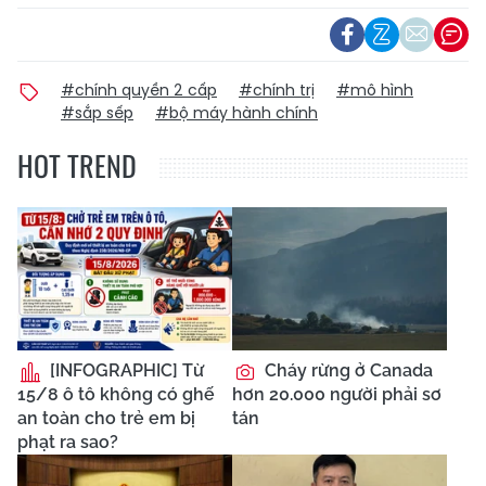
#chính quyền 2 cấp
#chính trị
#mô hình
#sắp sếp
#bộ máy hành chính
HOT TREND
[INFOGRAPHIC] Từ
Cháy rừng ở Canada
15/8 ô tô không có ghế
hơn 20.000 người phải sơ
an toàn cho trẻ em bị
tán
phạt ra sao?