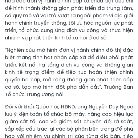
hóa các đơn vị hành chính cấp xã chưa đạt tiêu chí
để hình thành không gian phát triển đa trung tâm,
có quy mô và vai trò vượt ra ngoài phạm vi địa giới
hành chính truyền thống, tối ưu hóa nguồn lực phát
triển, tổ chức cung ứng dịch vụ công và thực hiện
nhiệm vụ phát triển kinh tế xã hội ở cơ sở.
“Nghiên cứu mô hình đơn vị hành chính đô thị đặc
biệt mang tính hạt nhân cấp xã để điều phối phát
triển, kết nối hạ tầng dịch vụ công và không gian
kinh tế trọng điểm để tiếp tục hoàn thiện chính
quyền ba cấp, mở rộng không gian phát triển cấp
cơ sở, tạo mô hình đột phá dẫn dắt”, Trưởng Ban
Tổ chức Trung ương nói.
Đối với khối Quốc hội, HĐND, ông Nguyễn Duy Ngọc
lưu ý kiện toàn tổ chức bộ máy, nâng cao hiệu lực
giám sát tối cao và giám sát chuyên đề; rà soát,
sắp xếp cấu trúc lại các bộ phận bên trong để phù
hợp với nhiệm vụ chính trị của từng địa bàn, tiếp