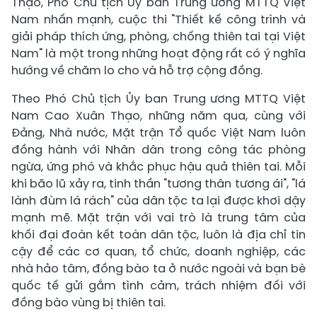
Thạo, Phó Chủ tịch Ủy ban Trung ương MTTQ Việt
Nam nhấn mạnh, cuộc thi "Thiết kế công trình và
giải pháp thích ứng, phòng, chống thiên tai tại Việt
Nam" là một trong những hoạt động rất có ý nghĩa
hướng về chăm lo cho và hỗ trợ cộng đồng.
Theo Phó Chủ tịch Ủy ban Trung ương MTTQ Việt
Nam Cao Xuân Thạo, những năm qua, cùng với
Đảng, Nhà nước, Mặt trận Tổ quốc Việt Nam luôn
đồng hành với Nhân dân trong công tác phòng
ngừa, ứng phó và khắc phục hậu quả thiên tai. Mỗi
khi bão lũ xảy ra, tinh thần "tương thân tương ái", "lá
lành đùm lá rách" của dân tộc ta lại được khơi dậy
mạnh mẽ. Mặt trận với vai trò là trung tâm của
khối đại đoàn kết toàn dân tộc, luôn là địa chỉ tin
cậy để các cơ quan, tổ chức, doanh nghiệp, các
nhà hảo tâm, đồng bào ta ở nước ngoài và bạn bè
quốc tế gửi gắm tình cảm, trách nhiệm đối với
đồng bào vùng bị thiên tai.