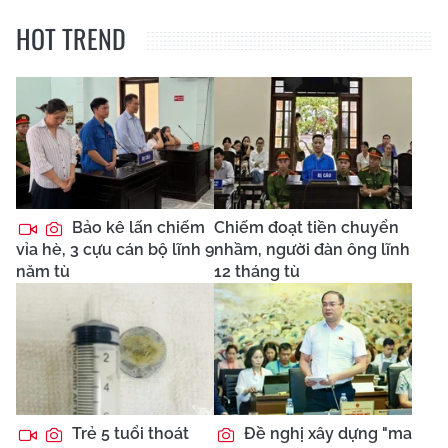
HOT TREND
Bảo kê lấn chiếm
Chiếm đoạt tiền chuyển
vỉa hè, 3 cựu cán bộ lĩnh 9
nhầm, người đàn ông lĩnh
năm tù
12 tháng tù
Trẻ 5 tuổi thoát
Đề nghị xây dựng "ma