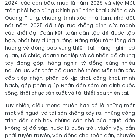
2024, các cơn bão, mưa lũ năm 2025 và việc Mặt
trận phối hợp cùng Chính phủ triển khai Chiến dịch
Quang Trung, chương trình xóa nhà tạm, nhà dột
nát năm 2025 đã tiếp tục khẳng định sức mạnh
của khối đại đoàn kết toàn dân tộc khi được tập
hợp, phát huy đúng hướng. Hàng triệu tấm lòng đã
hướng về đồng bào vùng thiên tai; hàng nghìn cơ
quan, tổ chức, doanh nghiệp và cá nhân đã chung
tay đóng góp; hàng nghìn tỷ đồng cùng nhiều
nguồn lực vật chất đã được hệ thống Mặt trận các
cấp tiếp nhận, phân bổ kịp thời, công khai, minh
bạch, góp phần giúp Nhân dân sớm ổn định cuộc
sống, khôi phục sản xuất và tái thiết sau thiên tai.
Tuy nhiên, điều mong muốn hơn cả là những mất
mát về người và tài sản không xảy ra; những công
trình dân sinh hay những căn nhà của người dân
không bị đổ sập, nước lũ cuốn trôi. Muốn vậy, cần
phải tuyên truyền, vận động cho toàn dân, chuyển