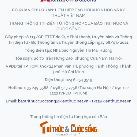
CƠ QUAN CHỦ QUẢN:
LIÊN HIỆP CÁC HỘI KHOA HỌC VÀ KỸ
THUẬT VIỆT NAM
TRANG THÔNG TIN ĐIỆN TỬ TỔNG HỢP CỦA BÁO TRI THỨC VÀ
CUỘC SỐNG
Giấy phép số 113/GP-TTĐT do Cục Phát thanh, truyền hình và Thông
tin điện tử - Bộ Thông tin và Truyền thông cấp ngày 08/07/2021
Tổng Biên tập:
Nhà báo Nguyễn Thị Mai Hương
Tòa soạn:
Số 70 Trần Hưng Đạo, phường Cửa Nam, Hà Nội
VPĐD tại TP.HCM:
590/24 Phan Văn Trị, phường Hạnh Thông, Thành
phố Hồ Chí Minh
Điện thoại:
024 6 254 3519
Hotline:
035 249 5588 / 096 523 7756 (Toà soạn Hà Nội) / 091 122
1222 (VPĐD TPHCM)
Email:
baotrithuccuocsong@kienthuc.net.vn
-
tkts@kienthuc.net.vn
Trang thông tin điện tử tổng hợp của Báo