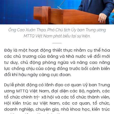
Ông Cao Xuân Thạo, Phó Chủ tịch Ủy ban Trung ương
MTTQ Việt Nam phát biểu tại sự kiện.
Đây là một hoạt động thiết thực nhằm cụ thể hóa
các chủ trương của Đảng và Nhà nước về đổi mới
tư duy, chủ động phòng ngừa và nâng cao năng
lực chống chịu của cộng đồng trước bối cảnh biến
đổi khí hậu ngày càng cực đoan.
Dự lễ phát động có lãnh đạo cơ quan Uỷ ban Trung
ương MTTQ Việt Nam, đại diện các Bộ, ngành, các
tổ chức chính trị- xã hội và các tổ chức thành viên,
Hội Kiến trúc sư Việt Nam, các cơ quan, tổ chức,
doanh nghiệp, chuyên gia, nhà khoa học, kiến trúc