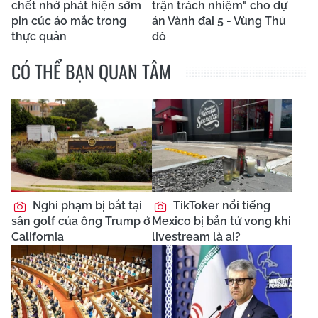
chết nhờ phát hiện sớm
trận trách nhiệm" cho dự
pin cúc áo mắc trong
án Vành đai 5 - Vùng Thủ
thực quản
đô
CÓ THỂ BẠN QUAN TÂM
Nghi phạm bị bắt tại
TikToker nổi tiếng
sân golf của ông Trump ở
Mexico bị bắn tử vong khi
California
livestream là ai?