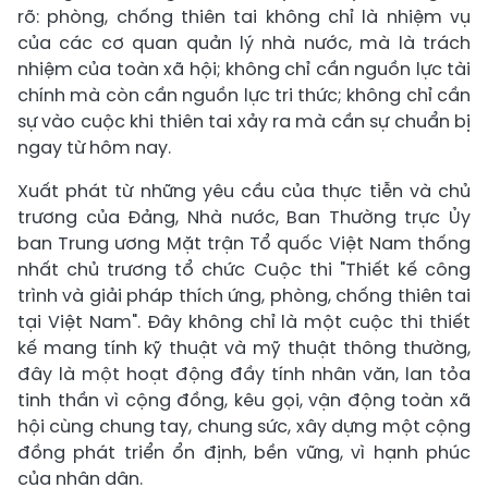
rõ: phòng, chống thiên tai không chỉ là nhiệm vụ
của các cơ quan quản lý nhà nước, mà là trách
nhiệm của toàn xã hội; không chỉ cần nguồn lực tài
chính mà còn cần nguồn lực tri thức; không chỉ cần
sự vào cuộc khi thiên tai xảy ra mà cần sự chuẩn bị
ngay từ hôm nay.
Xuất phát từ những yêu cầu của thực tiễn và chủ
trương của Đảng, Nhà nước, Ban Thường trực Ủy
ban Trung ương Mặt trận Tổ quốc Việt Nam thống
nhất chủ trương tổ chức Cuộc thi "Thiết kế công
trình và giải pháp thích ứng, phòng, chống thiên tai
tại Việt Nam". Đây không chỉ là một cuộc thi thiết
kế mang tính kỹ thuật và mỹ thuật thông thường,
đây là một hoạt động đầy tính nhân văn, lan tỏa
tinh thần vì cộng đồng, kêu gọi, vận động toàn xã
hội cùng chung tay, chung sức, xây dựng một cộng
đồng phát triển ổn định, bền vững, vì hạnh phúc
của nhân dân.