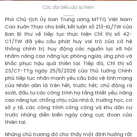
Các đại biểu dự sự kiện.
Phó Chủ tịch Ủy ban Trung ương MTTQ Việt Nam
Cao Xuân Thạo cho biết, kết luận số 213-KL/TW của
Ban Bí thư về tiếp tục thực hiện Chỉ thị số 42-
CT/TW đã yêu cầu phát huy vai trò của cả hệ
thống chính trị; huy động các nguồn lực xã hội
nhằm nâng cao năng lực phòng ngừa, ứng phó và
khắc phục hậu quả thiên tai. Tiếp đó, Chỉ thị số
23/CT-TTg ngày 25/5/2026 của Thủ tướng Chính
phủ tiếp tục nhấn mạnh yêu cầu bảo vệ tính mạng
của Nhân dân là trên hết, trước hết; chủ động rà
soát, đầu tư các công trình hạ tầng thiết yếu; nâng
cao năng lực chống chịu của nhà ở, trường học, cơ
sở y tế, các công trình công cộng và khu dân cư
trước những diễn biến ngày càng cực đoan của
thiên tai.
Những chủ trương đó cho thấy một định hướng rất