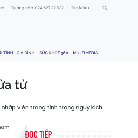
om
Quảng cáo: 024.627.32.632
ỚI TÍNH - GIA ĐÌNH
SỨC KHOẺ 360
MULTIMEDIA
ửa tử
nhập viện trong tình trạng nguy kịch.
 nam
ĐỌC TIẾP