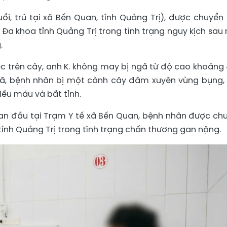
uổi, trú tại xã Bến Quan, tỉnh Quảng Trị), được chuyển
 Đa khoa tỉnh Quảng Trị trong tình trạng nguy kịch sau
.
ệc trên cây, anh K. không may bị ngã từ độ cao khoảng
gã, bệnh nhân bị một cành cây đâm xuyên vùng bụng,
ều máu và bất tỉnh.
an đầu tại Trạm Y tế xã Bến Quan, bệnh nhân được ch
ỉnh Quảng Trị trong tình trạng chấn thương gan nặng.