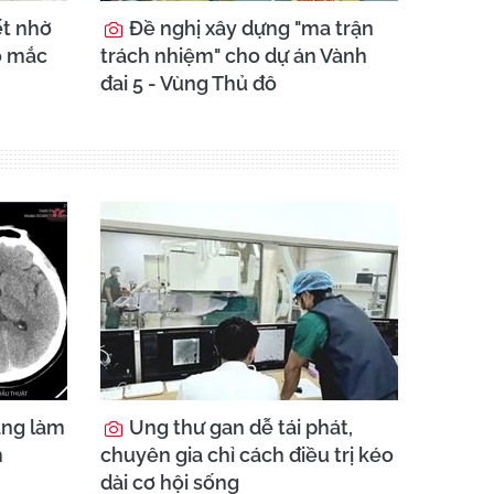
ết nhờ
Đề nghị xây dựng "ma trận
o mắc
trách nhiệm" cho dự án Vành
đai 5 - Vùng Thủ đô
ang làm
Ung thư gan dễ tái phát,
h
chuyên gia chỉ cách điều trị kéo
dài cơ hội sống