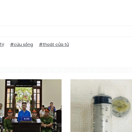
rị
#cứu sống
#thoát cửa tử