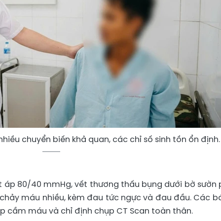
hiều chuyển biến khả quan, các chỉ số sinh tồn ổn định.
ết áp 80/40 mmHg, vết thương thấu bụng dưới bờ sườn 
 chảy máu nhiều, kèm đau tức ngực và đau đầu. Các bá
 ép cầm máu và chỉ định chụp CT Scan toàn thân.