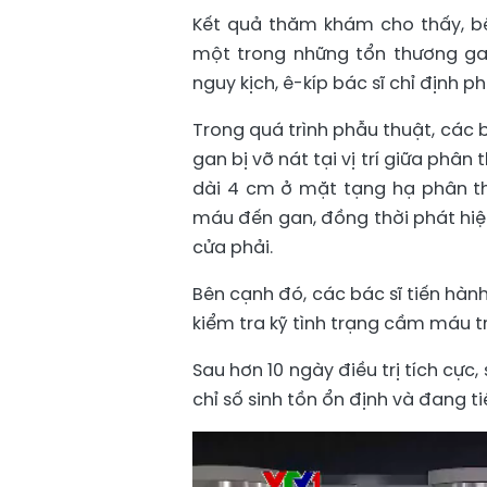
Kết quả thăm khám cho thấy, bệ
một trong những tổn thương gan
nguy kịch, ê-kíp bác sĩ chỉ định p
Trong quá trình phẫu thuật, các 
gan bị vỡ nát tại vị trí giữa phâ
dài 4 cm ở mặt tạng hạ phân thù
máu đến gan, đồng thời phát hiệ
cửa phải.
Bên cạnh đó, các bác sĩ tiến hà
kiểm tra kỹ tình trạng cầm máu t
Sau hơn 10 ngày điều trị tích cự
chỉ số sinh tồn ổn định và đang t