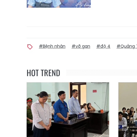
#Bệnh nhân
#vỡ gan
#độ 4
#Quảng T
HOT TREND