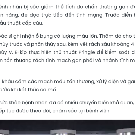
nh nhân bị sốc giảm thể tích do chấn thương gan độ
 nặng, đe dọa trực tiếp đến tính mạng. Trước diễn 
hẫu thuật cấp cứu.
bác sĩ ghi nhận ổ bụng có lượng máu lớn. Thăm dò cho 
n thùy trước và phân thùy sau, kèm vết rách sâu khoảng 4
y V. Ê-kíp thực hiện thủ thuật Pringle để kiểm soát 
n tổn thương rách tĩnh mạch gan phải và nhánh tĩnh 
nh khâu cầm các mạch máu tổn thương, xử lý diện vỡ ga
rước khi kết thúc ca mổ.
c, sức khỏe bệnh nhân đã có nhiều chuyển biến khả quan,
iếp tục được theo dõi, chăm sóc tại bệnh viện.