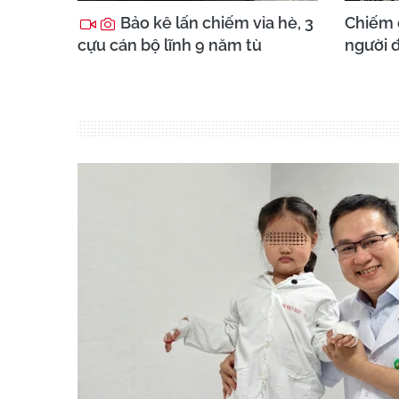
Bảo kê lấn chiếm vỉa hè, 3
Chiếm 
cựu cán bộ lĩnh 9 năm tù
người đ