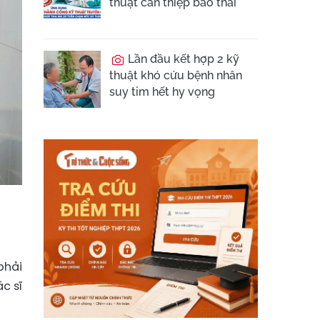
thuật can thiệp bào thai
Lần đầu kết hợp 2 kỹ
thuật khó cứu bệnh nhân
suy tim hết hy vọng
phải
c sĩ