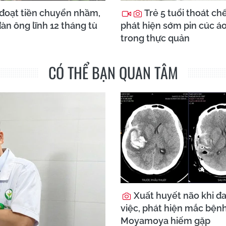
đoạt tiền chuyển nhầm,
Trẻ 5 tuổi thoát ch
àn ông lĩnh 12 tháng tù
phát hiện sớm pin cúc á
trong thực quản
CÓ THỂ BẠN QUAN TÂM
Xuất huyết não khi đ
việc, phát hiện mắc bện
Moyamoya hiếm gặp