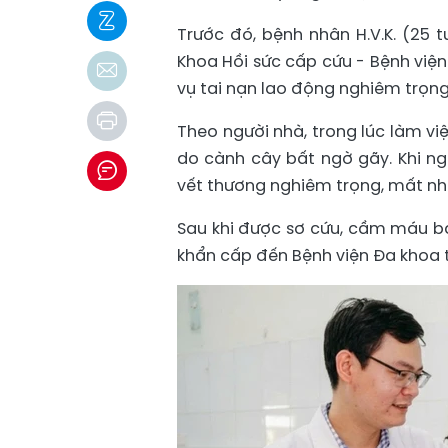
Trước đó, bệnh nhân H.V.K. (25 t
Khoa Hồi sức cấp cứu - Bệnh viện
vụ tai nạn lao động nghiêm trọng
Theo người nhà, trong lúc làm vi
do cành cây bất ngờ gãy. Khi n
vết thương nghiêm trọng, mất nhi
Sau khi được sơ cứu, cầm máu b
khẩn cấp đến Bệnh viện Đa khoa t