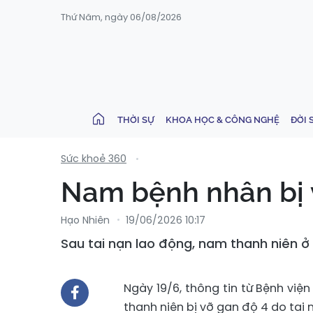
Thứ Năm, ngày 06/08/2026
THỜI SỰ
KHOA HỌC & CÔNG NGHỆ
ĐỜI 
Sức khoẻ 360
Nam bệnh nhân bị v
Hạo Nhiên
19/06/2026 10:17
Sau tai nạn lao động, nam thanh niên ở 
Ngày 19/6, thông tin từ Bệnh việ
thanh niên bị vỡ gan độ 4 do tai 