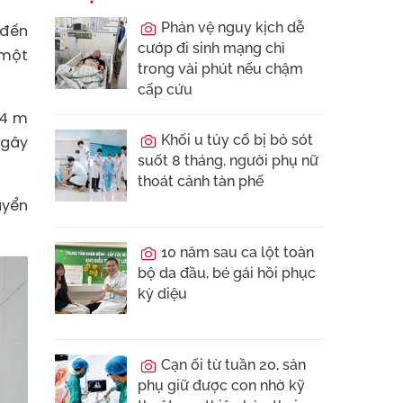
Phản vệ nguy kịch dễ
 đến
cướp đi sinh mạng chỉ
 một
trong vài phút nếu chậm
cấp cứu
 4 m
Khối u tủy cổ bị bỏ sót
 gây
suốt 8 tháng, người phụ nữ
thoát cảnh tàn phế
uyển
10 năm sau ca lột toàn
bộ da đầu, bé gái hồi phục
kỳ diệu
Cạn ối từ tuần 20, sản
phụ giữ được con nhờ kỹ