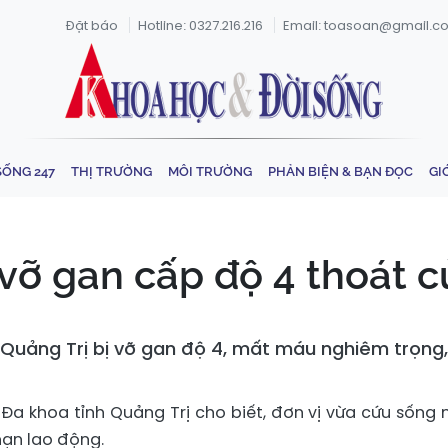
Đặt báo
Hotline: 0327.216.216
Email: toasoan@gmail.c
SỐNG 247
THỊ TRƯỜNG
MÔI TRƯỜNG
PHẢN BIỆN & BẠN ĐỌC
GI
ỡ gan cấp độ 4 thoát c
Quảng Trị bị vỡ gan độ 4, mất máu nghiêm trọng, 
n Đa khoa tỉnh Quảng Trị cho biết, đơn vị vừa cứu sống
nạn lao động.