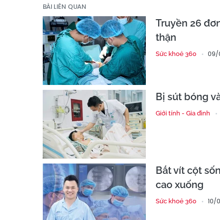
BÀI LIÊN QUAN
Truyền 26 đơn
thận
09/
Sức khoẻ 360
Bị sút bóng v
Giới tính - Gia đình
Bắt vít cột s
cao xuống
10/0
Sức khoẻ 360