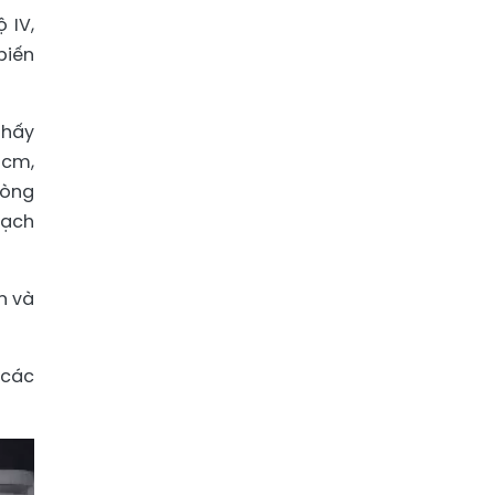
 IV,
biến
thấy
 cm,
dòng
mạch
n và
 các