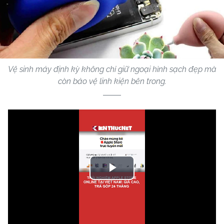
Vệ sinh máy định kỳ không chỉ giữ ngoại hình sạch đẹp mà
còn bảo vệ linh kiện bên trong.
Play
Video