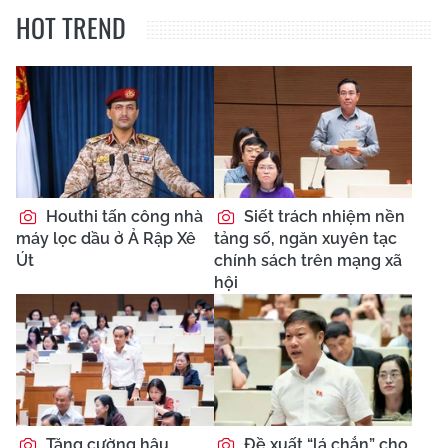
HOT TREND
Houthi tấn công nhà
Siết trách nhiệm nền
máy lọc dầu ở Ả Rập Xê
tảng số, ngăn xuyên tạc
Út
chính sách trên mạng xã
hội
Tăng cường hậu
Đề xuất “lá chắn” cho