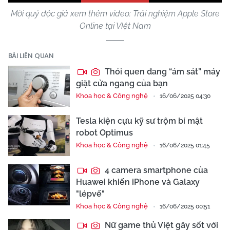
Mời quý độc giả xem thêm video: Trải nghiệm Apple Store
Online tại VIệt Nam
BÀI LIÊN QUAN
Thói quen đang “ám sát” máy
giặt cửa ngang của bạn
Khoa học & Công nghệ
16/06/2025 04:30
Tesla kiện cựu kỹ sư trộm bí mật
robot Optimus
Khoa học & Công nghệ
16/06/2025 01:45
4 camera smartphone của
Huawei khiến iPhone và Galaxy
"lépvế"
Khoa học & Công nghệ
16/06/2025 00:51
Nữ game thủ Việt gây sốt với