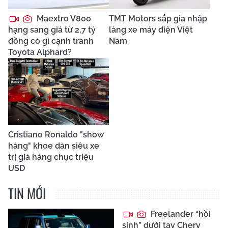
Maextro V800
TMT Motors sắp gia nhập
hạng sang giá từ 2,7 tỷ
làng xe máy điện Việt
đồng có gì cạnh tranh
Nam
Toyota Alphard?
Cristiano Ronaldo "show
hàng" khoe dàn siêu xe
trị giá hàng chục triệu
USD
TIN MỚI
Freelander “hồi
sinh” dưới tay Chery