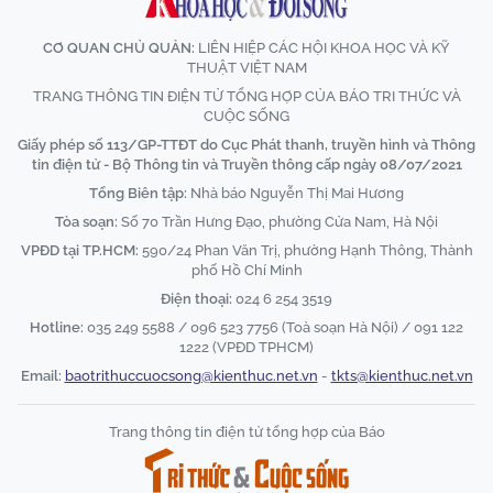
CƠ QUAN CHỦ QUẢN:
LIÊN HIỆP CÁC HỘI KHOA HỌC VÀ KỸ
THUẬT VIỆT NAM
TRANG THÔNG TIN ĐIỆN TỬ TỔNG HỢP CỦA BÁO TRI THỨC VÀ
CUỘC SỐNG
Giấy phép số 113/GP-TTĐT do Cục Phát thanh, truyền hình và Thông
tin điện tử - Bộ Thông tin và Truyền thông cấp ngày 08/07/2021
Tổng Biên tập:
Nhà báo Nguyễn Thị Mai Hương
Tòa soạn:
Số 70 Trần Hưng Đạo, phường Cửa Nam, Hà Nội
VPĐD tại TP.HCM:
590/24 Phan Văn Trị, phường Hạnh Thông, Thành
phố Hồ Chí Minh
Điện thoại:
024 6 254 3519
Hotline:
035 249 5588 / 096 523 7756 (Toà soạn Hà Nội) / 091 122
1222 (VPĐD TPHCM)
Email:
baotrithuccuocsong@kienthuc.net.vn
-
tkts@kienthuc.net.vn
Trang thông tin điện tử tổng hợp của Báo