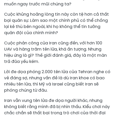
muốn ngay trước mũi chúng ta?
Cuộc khủng hoảng lòng tin này còn tệ hơn cả thất
bại quân sự. Làm sao một chính phủ có thể chống
lại kẻ thù bên ngoài, khi họ không thể tin tưởng
quân đội của chính mình?
Cuộc phản công của Iran cũng đến, với hơn 100
UAV và hàng trăm tên lửa, khá ấn tượng. Nhưng
hiệu ứng là gì? Thế giới đánh giá, đây là một màn
trả đũa yếu kém.
Lời đe dọa phóng 2.000 tên lửa của Tehran nghe có
vẻ đáng sợ, nhưng vấn đề là dù Iran khoe có bao
nhiêu tên lửa, thì Mỹ và Israel cũng biết Iran sẽ
phóng chúng từ đâu.
Iran vẫn vung tên lửa đe dọa người khác, nhưng
không biết rằng mình đã bị nhìn thấu. Kiểu chơi này
chắc chắn sẽ thất bại trong trò chơi của thời đại