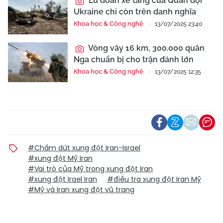
Lữ đoàn xe tăng của Quân đội
Ukraine chỉ còn trên danh nghĩa
Khoa học & Công nghệ
13/07/2025 23:40
Vòng vây 16 km, 300.000 quân
Nga chuẩn bị cho trận đánh lớn
Khoa học & Công nghệ
13/07/2025 12:35
#Chấm dứt xung đột Iran-Israel
#xung đột Mỹ Iran
#Vai trò của Mỹ trong xung đột Iran
#xung đột Irael Iran
#điều tra xung đột Iran Mỹ
#Mỹ và Iran xung đột vũ trang