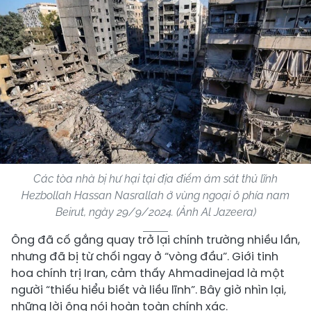
Các tòa nhà bị hư hại tại địa điểm ám sát thủ lĩnh
Hezbollah Hassan Nasrallah ở vùng ngoại ô phía nam
Beirut, ngày 29/9/2024. (Ảnh Al Jazeera)
Ông đã cố gắng quay trở lại chính trường nhiều lần,
nhưng đã bị từ chối ngay ở “vòng đầu”. Giới tinh
hoa chính trị Iran, cảm thấy Ahmadinejad là một
người “thiếu hiểu biết và liều lĩnh”. Bây giờ nhìn lại,
những lời ông nói hoàn toàn chính xác.