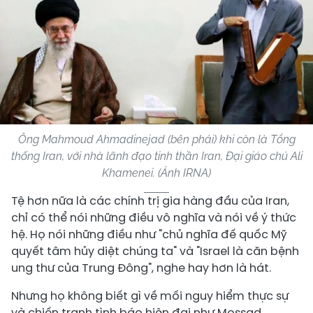
Ông Mahmoud Ahmadinejad (bên phải) khi còn là Tổng
thống Iran, với nhà lãnh đạo tinh thần Iran, Đại giáo chủ Ali
Khamenei. (Ảnh IRNA)
Tệ hơn nữa là các chính trị gia hàng đầu của Iran,
chỉ có thể nói những điều vô nghĩa và nói về ý thức
hệ. Họ nói những điều như "chủ nghĩa đế quốc Mỹ
quyết tâm hủy diệt chúng ta" và "Israel là căn bệnh
ung thư của Trung Đông", nghe hay hơn là hát.
Nhưng họ không biết gì về mối nguy hiểm thực sự
và chiến tranh tình báo hiện đại như Mossad.