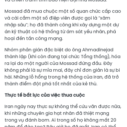
Mossad đã mua chuộc một số quan chức cấp cao
và cài cắm một số điệp viên được gọi là “xâm
nhập sâu”; họ đã thành công khi xây dựng một dự
án kỹ thuật có hệ thống từ ám sát yếu nhân, phá
hoại đến tấn công mạng.
Nhóm phản gián đặc biệt do ông Ahmadinejad
thành lập (khi còn đang tại chức Tổng thống), hóa
ra lại do một người của Mossad đứng đầu. Đây
không phải là sự mỉa mai, đây chỉ đơn giản là sự bi
hài. Những lỗ hổng trong hệ thống của Iran, đã trở
thành điểm đột phá tốt nhất của kẻ thù.
Thực tế bất lực của việc thua cuộc
Iran ngày nay thực sự không thể cứu vãn được nữa,
khi những chuyên gia hạt nhân đã thiệt mạng
trong vụ đánh bom. Ai trong số họ không mất 20
năm để đào tạo? Bây giờ họ đã mất, Iran có thể