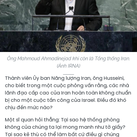
Ông Mahmoud Ahmadinejad khi còn là Tổng thống Iran.
(Ảnh IRNA)
Thành viên Ủy ban Năng lượng Iran, ông Husseini,
cho biết trong một cuộc phỏng vấn rằng, các nhà
lãnh đạo cấp cao của Iran hoàn toàn không chuẩn
bị cho một cuộc tấn công của Israel. Điều đó khó
chịu đến mức nào?
Một sĩ quan hỏi thẳng: Tại sao hệ thống phòng
không của chúng ta lại mong manh như tờ giấy?
Tại sao kẻ thù có thể làm bất cứ điều gì chúng