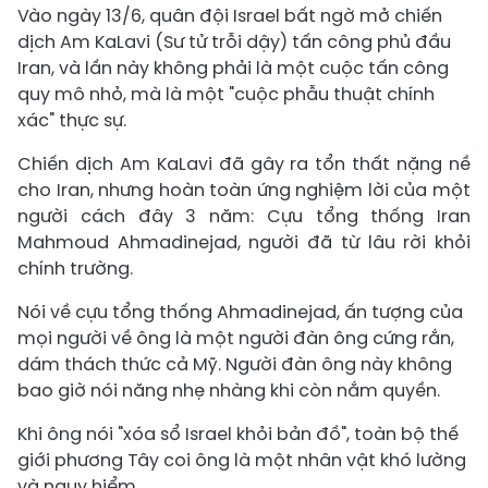
Vào ngày 13/6, quân đội Israel bất ngờ mở chiến
dịch Am KaLavi (Sư tử trỗi dậy) tấn công phủ đầu
Iran, và lần này không phải là một cuộc tấn công
quy mô nhỏ, mà là một "cuộc phẫu thuật chính
xác" thực sự.
Chiến dịch Am KaLavi đã gây ra tổn thất nặng nề
cho Iran, nhưng hoàn toàn ứng nghiệm lời của một
người cách đây 3 năm: Cựu tổng thống Iran
Mahmoud Ahmadinejad, người đã từ lâu rời khỏi
chính trường.
Nói về cựu tổng thống Ahmadinejad, ấn tượng của
mọi người về ông là một người đàn ông cứng rắn,
dám thách thức cả Mỹ. Người đàn ông này không
bao giờ nói năng nhẹ nhàng khi còn nắm quyền.
Khi ông nói "xóa sổ Israel khỏi bản đồ", toàn bộ thế
giới phương Tây coi ông là một nhân vật khó lường
và nguy hiểm.