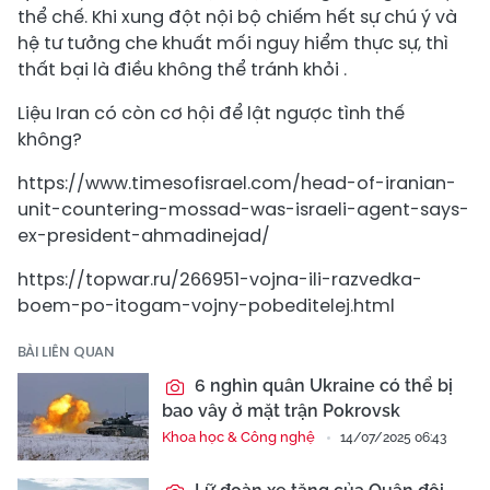
thể chế. Khi xung đột nội bộ chiếm hết sự chú ý và
hệ tư tưởng che khuất mối nguy hiểm thực sự, thì
thất bại là điều không thể tránh khỏi .
Liệu Iran có còn cơ hội để lật ngược tình thế
không?
https://www.timesofisrael.com/head-of-iranian-
unit-countering-mossad-was-israeli-agent-says-
ex-president-ahmadinejad/
https://topwar.ru/266951-vojna-ili-razvedka-
boem-po-itogam-vojny-pobeditelej.html
BÀI LIÊN QUAN
6 nghìn quân Ukraine có thể bị
bao vây ở mặt trận Pokrovsk
Khoa học & Công nghệ
14/07/2025 06:43