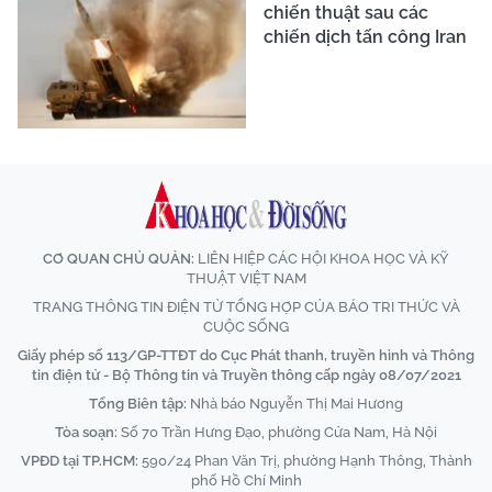
chiến thuật sau các
chiến dịch tấn công Iran
CƠ QUAN CHỦ QUẢN:
LIÊN HIỆP CÁC HỘI KHOA HỌC VÀ KỸ
THUẬT VIỆT NAM
TRANG THÔNG TIN ĐIỆN TỬ TỔNG HỢP CỦA BÁO TRI THỨC VÀ
CUỘC SỐNG
Giấy phép số 113/GP-TTĐT do Cục Phát thanh, truyền hình và Thông
tin điện tử - Bộ Thông tin và Truyền thông cấp ngày 08/07/2021
Tổng Biên tập:
Nhà báo Nguyễn Thị Mai Hương
Tòa soạn:
Số 70 Trần Hưng Đạo, phường Cửa Nam, Hà Nội
VPĐD tại TP.HCM:
590/24 Phan Văn Trị, phường Hạnh Thông, Thành
phố Hồ Chí Minh