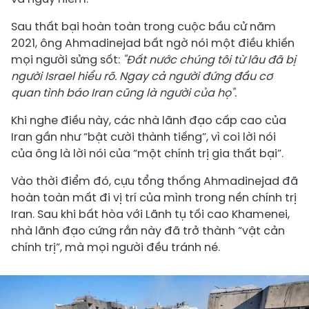
Sau thất bại hoàn toàn trong cuộc bầu cử năm
2021, ông Ahmadinejad bất ngờ nói một điều khiến
mọi người sửng sốt:
"Đất nước chúng tôi từ lâu đã bị
người Israel hiểu rõ. Ngay cả người đứng đầu cơ
quan tình báo Iran cũng là người của họ".
Khi nghe điều này, các nhà lãnh đạo cấp cao của
Iran gần như “bật cười thành tiếng”, vì coi lời nói
của ông là lời nói của “một chính trị gia thất bại”.
Vào thời điểm đó, cựu tổng thống Ahmadinejad đã
hoàn toàn mất đi vị trí của mình trong nền chính trị
Iran. Sau khi bất hòa với Lãnh tụ tối cao Khamenei,
nhà lãnh đạo cứng rắn này đã trở thành “vật cản
chính trị”, mà mọi người đều tránh né.