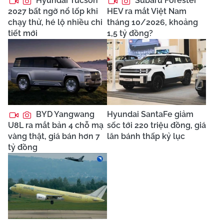
Hyundai Tucson
Subaru Forester
2027 bất ngờ nổ lốp khi
HEV ra mắt Việt Nam
chạy thử, hé lộ nhiều chi
tháng 10/2026, khoảng
tiết mới
1,5 tỷ đồng?
BYD Yangwang
Hyundai SantaFe giảm
U8L ra mắt bản 4 chỗ mạ
sốc tới 220 triệu đồng, giá
vàng thật, giá bán hơn 7
lăn bánh thấp kỷ lục
tỷ đồng