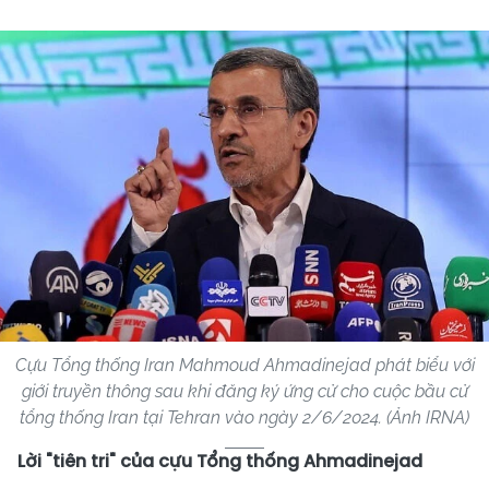
Cựu Tổng thống Iran Mahmoud Ahmadinejad phát biểu với
giới truyền thông sau khi đăng ký ứng cử cho cuộc bầu cử
tổng thống Iran tại Tehran vào ngày 2/6/2024. (Ảnh IRNA)
Lời "tiên tri" của cựu Tổng thống Ahmadinejad