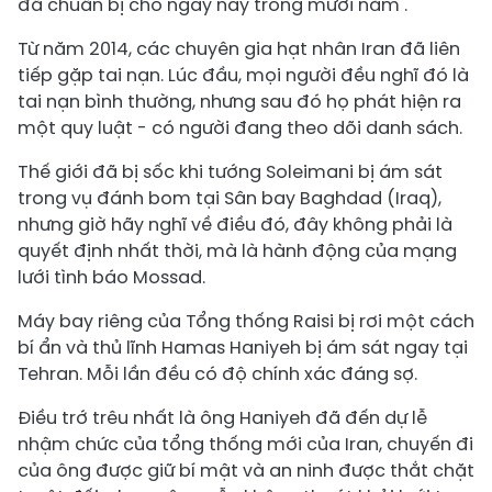
đã chuẩn bị cho ngày này trong mười năm .
Từ năm 2014, các chuyên gia hạt nhân Iran đã liên
tiếp gặp tai nạn. Lúc đầu, mọi người đều nghĩ đó là
tai nạn bình thường, nhưng sau đó họ phát hiện ra
một quy luật - có người đang theo dõi danh sách.
Thế giới đã bị sốc khi tướng Soleimani bị ám sát
trong vụ đánh bom tại Sân bay Baghdad (Iraq),
nhưng giờ hãy nghĩ về điều đó, đây không phải là
quyết định nhất thời, mà là hành động của mạng
lưới tình báo Mossad.
Máy bay riêng của Tổng thống Raisi bị rơi một cách
bí ẩn và thủ lĩnh Hamas Haniyeh bị ám sát ngay tại
Tehran. Mỗi lần đều có độ chính xác đáng sợ.
Điều trớ trêu nhất là ông Haniyeh đã đến dự lễ
nhậm chức của tổng thống mới của Iran, chuyến đi
của ông được giữ bí mật và an ninh được thắt chặt