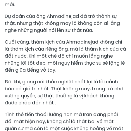
mới.
Dự đoán của ông Ahmadinejad đã trở thành sự
thật, nhưng thật không may là không còn ai lắng
nghe những người nói lên sự thật nữa.
Cuối cùng, thảm kịch của Ahmadinejad không chỉ
là thảm kịch của riêng ông, mà là thảm kịch của cả
đất nước. Khi một chế độ chỉ muốn lắng nghe
những lời tốt đẹp, mối nguy hiểm thực sự sẽ lặng lẽ
đến giữa tiếng vỗ tay.
Đôi khi, giọng nói khắc nghiệt nhất lại là lời cảnh
báo có giá trị nhất. Thật không may, trong trò chơi
vương quyền, sự thật thường là vị khách không
được chào đón nhất .
Tình thế tiến thoái lưỡng nan mà Iran đang phải
đối mặt hiện nay, không chỉ là thất bại về mặt
quân sự mà còn là một cuộc khủng hoảng về mặt