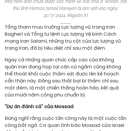
Một hình ảnh chưa được xác minh về tòa nhà ở Tehran, nơi
thủ lĩnh Hamas Ismail Haniyeh bị ám sát vào ngày
31/7/2024. (Nguồn X)
Tổng tham mưu trưởng Lực lượng vũ trang Iran
Bagheri và Tổng tư lệnh Lực lượng Vệ binh Cách
mạng Iran Salami, những trụ cột của lực lượng vũ
trang Iran, đã bị tiêu diệt chỉ sau một đêm.
Ngay cả những quan chức cấp cao của Không
quân Iran đang họp tại căn cứ ngầm cũng không
thể thoát khỏi cuộc thảm sát được lên kế hoạch
cẩn thận này. Đằng sau thất bại bi thảm chỉ sau
một đêm, là một chiến thắng hoàn hảo, kết quả
của mười năm công phu chuẩn bị.
"Dự án đánh cá" của Mossad
Đừng nghĩ rằng cuộc tấn công này là một cuộc tấn
công bất ngờ. Cơ quan tình báo Mossad của Israel