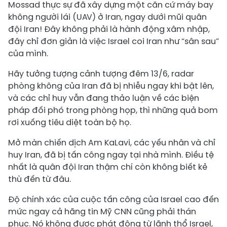
Mossad thực sự đã xây dựng một căn cứ máy bay
không người lái (UAV) ở Iran, ngay dưới mũi quân
đội Iran! Đây không phải là hành động xâm nhập,
đây chỉ đơn giản là việc Israel coi Iran như “sân sau”
của mình.
Hãy tưởng tượng cảnh tượng đêm 13/6, radar
phòng không của Iran đã bị nhiễu ngay khi bật lên,
và các chỉ huy vẫn đang thảo luận về các biện
pháp đối phó trong phòng họp, thì những quả bom
rơi xuống tiêu diệt toàn bộ họ.
Mở màn chiến dịch Am KaLavi, các yếu nhân và chỉ
huy Iran, đã bị tấn công ngay tại nhà mình. Điều tệ
nhất là quân đội Iran thậm chí còn không biết kẻ
thù đến từ đâu.
Độ chính xác của cuộc tấn công của Israel cao đến
mức ngay cả hãng tin Mỹ CNN cũng phải thán
phục. Nó không được phát động từ lãnh thổ Israel,