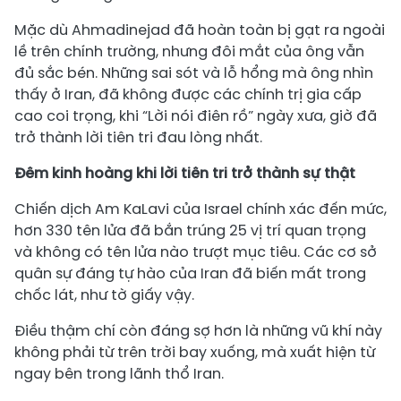
Mặc dù Ahmadinejad đã hoàn toàn bị gạt ra ngoài
lề trên chính trường, nhưng đôi mắt của ông vẫn
đủ sắc bén. Những sai sót và lỗ hổng mà ông nhìn
thấy ở Iran, đã không được các chính trị gia cấp
cao coi trọng, khi “Lời nói điên rồ” ngày xưa, giờ đã
trở thành lời tiên tri đau lòng nhất.
Đêm kinh hoàng khi lời tiên tri trở thành sự thật
Chiến dịch Am KaLavi của Israel chính xác đến mức,
hơn 330 tên lửa đã bắn trúng 25 vị trí quan trọng
và không có tên lửa nào trượt mục tiêu. Các cơ sở
quân sự đáng tự hào của Iran đã biến mất trong
chốc lát, như tờ giấy vậy.
Điều thậm chí còn đáng sợ hơn là những vũ khí này
không phải từ trên trời bay xuống, mà xuất hiện từ
ngay bên trong lãnh thổ Iran.