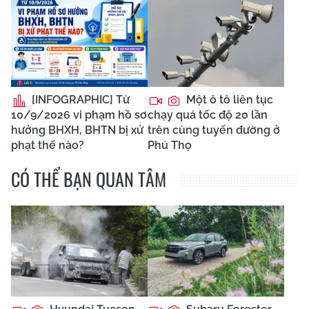
[INFOGRAPHIC] Từ
Một ô tô liên tục
10/9/2026 vi phạm hồ sơ
chạy quá tốc độ 20 lần
hưởng BHXH, BHTN bị xử
trên cùng tuyến đường ở
phạt thế nào?
Phú Thọ
CÓ THỂ BẠN QUAN TÂM