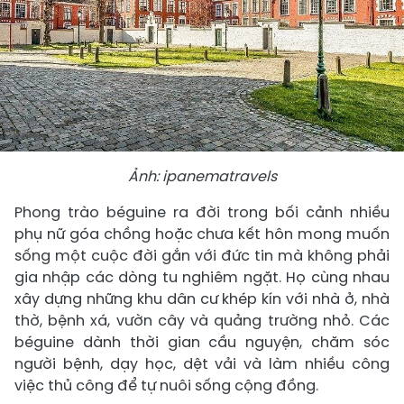
Ảnh: ipanematravels
Phong trào béguine ra đời trong bối cảnh nhiều
phụ nữ góa chồng hoặc chưa kết hôn mong muốn
sống một cuộc đời gắn với đức tin mà không phải
gia nhập các dòng tu nghiêm ngặt. Họ cùng nhau
xây dựng những khu dân cư khép kín với nhà ở, nhà
thờ, bệnh xá, vườn cây và quảng trường nhỏ. Các
béguine dành thời gian cầu nguyện, chăm sóc
người bệnh, dạy học, dệt vải và làm nhiều công
việc thủ công để tự nuôi sống cộng đồng.