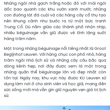
Những ngôi nhà gạch trắng hoặc đỏ với mái ngói
dốc bao quanh các khu vườn xanh mướt, những
con đường lát đá cuội và các hàng cây cổ thụ tạo
nên khung cảnh như bước ra từ một bức tranh
Trung Cổ. Dù nằm giữa các thành phố nhộn nhịp,
nhiều béguinage vẫn giữ được vẻ tĩnh lặng suốt
hàng trăm năm.
Một trong những béguinage nổi tiếng nhất là Groot
Begijnhof Leuven. Với hàng chục con phố nhỏ, hàng
trăm ngôi nhà lịch sử và những cây cầu bắc qua
dòng kênh hẹp, nơi đây được xem là một trong
những quần thể béguinage lớn và đẹp nhất còn
tồn tại. Ngày nay, khu vực này được KU Leuven sử
dụng làm nơi ở cho sinh viên và học giả, mang đến
sức sống mới mà vẫn gìn giữ nguyên vẹn giá trị lịch
sử.