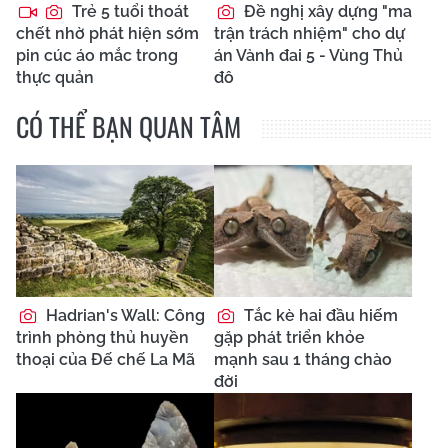
Trẻ 5 tuổi thoát
Đề nghị xây dựng "ma
chết nhờ phát hiện sớm
trận trách nhiệm" cho dự
pin cúc áo mắc trong
án Vành đai 5 - Vùng Thủ
thực quản
đô
CÓ THỂ BẠN QUAN TÂM
Hadrian's Wall: Công
Tắc kè hai đầu hiếm
trình phòng thủ huyền
gặp phát triển khỏe
thoại của Đế chế La Mã
mạnh sau 1 tháng chào
đời