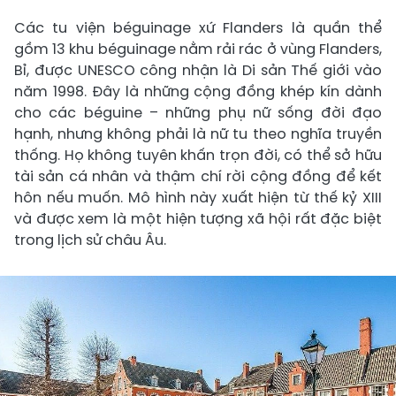
Các tu viện béguinage xứ Flanders là quần thể
gồm 13 khu béguinage nằm rải rác ở vùng Flanders,
Bỉ, được UNESCO công nhận là Di sản Thế giới vào
năm 1998. Đây là những cộng đồng khép kín dành
cho các béguine – những phụ nữ sống đời đạo
hạnh, nhưng không phải là nữ tu theo nghĩa truyền
thống. Họ không tuyên khấn trọn đời, có thể sở hữu
tài sản cá nhân và thậm chí rời cộng đồng để kết
hôn nếu muốn. Mô hình này xuất hiện từ thế kỷ XIII
và được xem là một hiện tượng xã hội rất đặc biệt
trong lịch sử châu Âu.