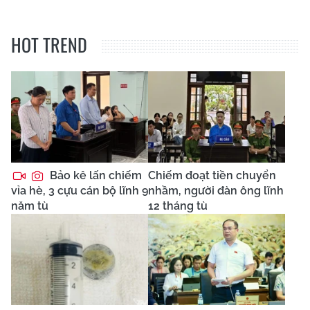
HOT TREND
Bảo kê lấn chiếm
Chiếm đoạt tiền chuyển
vỉa hè, 3 cựu cán bộ lĩnh 9
nhầm, người đàn ông lĩnh
năm tù
12 tháng tù