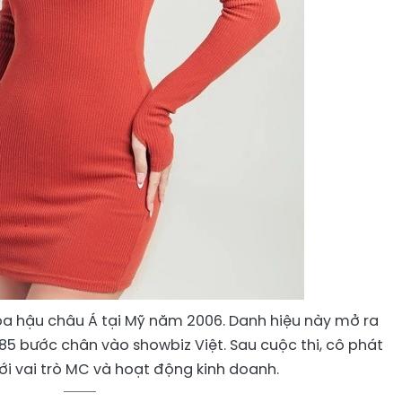
a hậu châu Á tại Mỹ năm 2006. Danh hiệu này mở ra
85 bước chân vào showbiz Việt. Sau cuộc thi, cô phát
với vai trò MC và hoạt động kinh doanh.