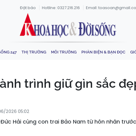
Đặt báo
Hotline: 0327.216.216
Email: toasoan@gmail.c
SỐNG 247
THỊ TRƯỜNG
MÔI TRƯỜNG
PHẢN BIỆN & BẠN ĐỌC
GI
ành trình giữ gìn sắc đẹ
06/2026 05:02
Đức Hải cùng con trai Bảo Nam từ hôn nhân trước. 