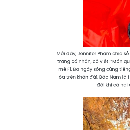
Mới đây, Jennifer Phạm chia sẻ
trang cá nhân, cô viết: “Món qu
mê F1. Ba ngày sống cùng tiế
òa trên khán đài. Bảo Nam là 
đôi khi cả hai