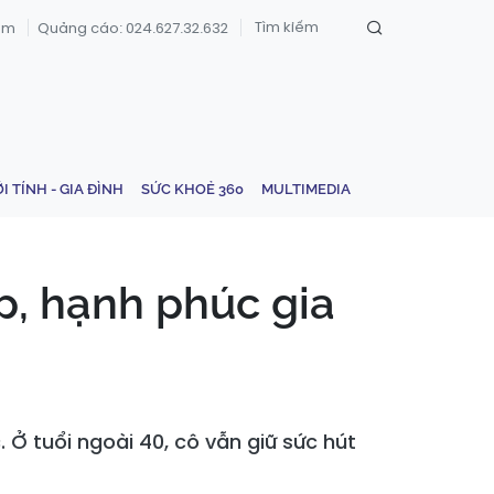
om
Quảng cáo: 024.627.32.632
ỚI TÍNH - GIA ĐÌNH
SỨC KHOẺ 360
MULTIMEDIA
p, hạnh phúc gia
Ở tuổi ngoài 40, cô vẫn giữ sức hút