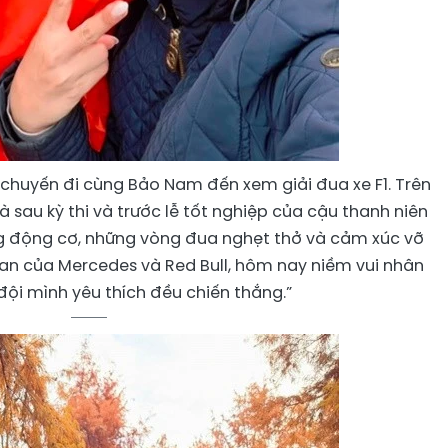
 chuyến đi cùng Bảo Nam đến xem giải đua xe F1. Trên
à sau kỳ thi và trước lễ tốt nghiệp của cậu thanh niên
ng động cơ, những vòng đua nghẹt thở và cảm xúc vỡ
fan của Mercedes và Red Bull, hôm nay niềm vui nhân
 đội mình yêu thích đều chiến thắng.”