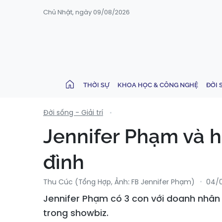
Chủ Nhật, ngày 09/08/2026
THỜI SỰ
KHOA HỌC & CÔNG NGHỆ
ĐỜI 
Đời sống - Giải trí
Jennifer Phạm và h
đình
Thu Cúc (tổng Hợp, Ảnh: FB Jennifer Phạm)
04/
Jennifer Phạm có 3 con với doanh nhân 
trong showbiz.