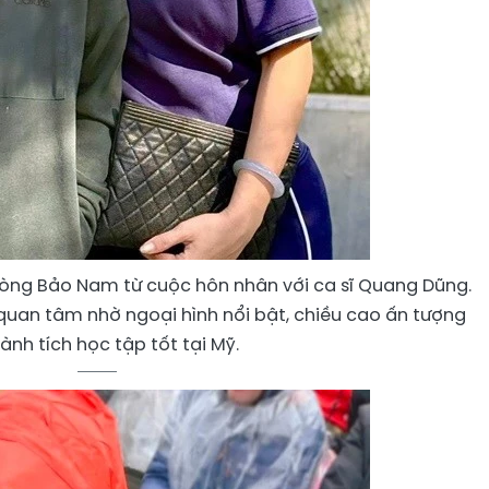
lòng Bảo Nam từ cuộc hôn nhân với ca sĩ Quang Dũng.
uan tâm nhờ ngoại hình nổi bật, chiều cao ấn tượng
ành tích học tập tốt tại Mỹ.