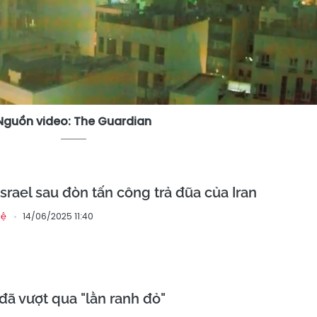
Video
Nguồn video: The Guardian
srael sau đòn tấn công trả đũa của Iran
14/06/2025 11:40
hệ
n đã vượt qua "lằn ranh đỏ"