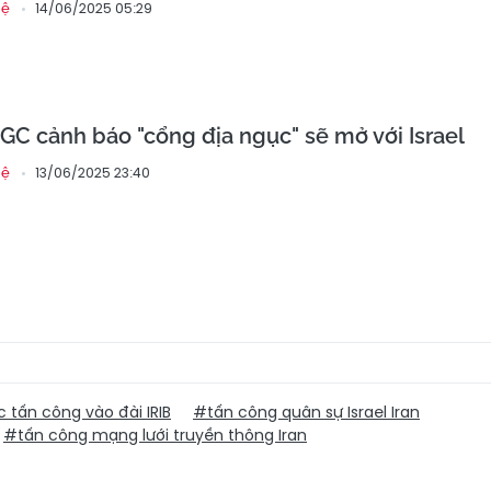
14/06/2025 05:29
hệ
RGC cảnh báo "cổng địa ngục" sẽ mở với Israel
13/06/2025 23:40
hệ
 tấn công vào đài IRIB
#tấn công quân sự Israel Iran
#tấn công mạng lưới truyền thông Iran