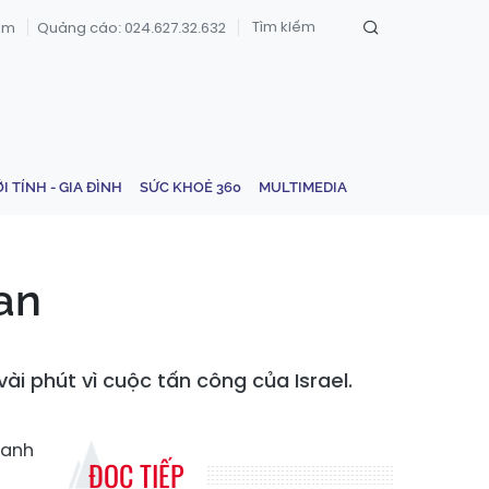
om
Quảng cáo: 024.627.32.632
ỚI TÍNH - GIA ĐÌNH
SỨC KHOẺ 360
MULTIMEDIA
ran
ài phút vì cuộc tấn công của Israel.
hanh
ĐỌC TIẾP