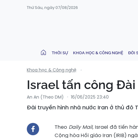
Thứ Sáu, ngày 07/08/2026
THỜI SỰ
KHOA HỌC & CÔNG NGHỆ
ĐỜI 
Khoa học & Công nghệ
Israel tấn công Đài
An An (Theo DM)
16/06/2025 23:40
Đài truyền hình nhà nước Iran ở thủ đô T
Theo
Daily Mail,
Israel đã tiến h
Cộng hòa Hồi giáo Iran (IRIB) ngà