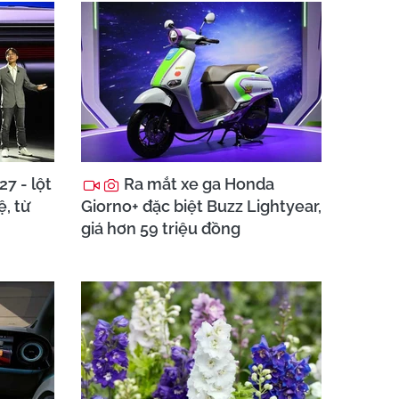
7 - lột
Ra mắt xe ga Honda
ệ, từ
Giorno+ đặc biệt Buzz Lightyear,
giá hơn 59 triệu đồng