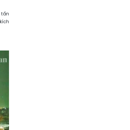
 tấn
kích