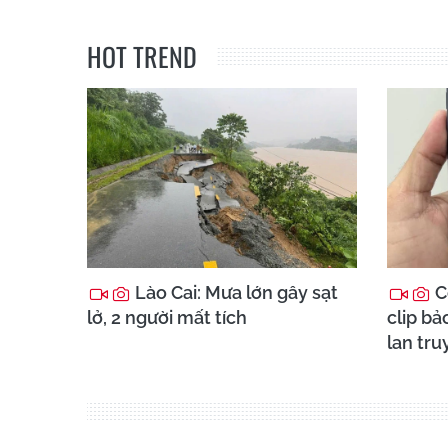
HOT TREND
Lào Cai: Mưa lớn gây sạt
C
lở, 2 người mất tích
clip b
lan tr