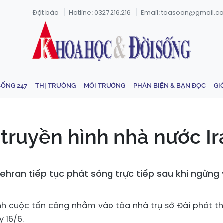
Đặt báo
Hotline: 0327.216.216
Email: toasoan@gmail.c
SỐNG 247
THỊ TRƯỜNG
MÔI TRƯỜNG
PHẢN BIỆN & BẠN ĐỌC
GI
 truyền hình nhà nước I
ehran tiếp tục phát sóng trực tiếp sau khi ngừng v
ành cuộc tấn công nhằm vào tòa nhà trụ sở Đài phát t
y 16/6.