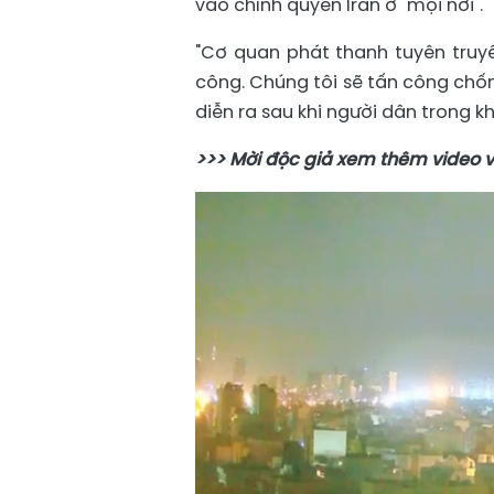
vào chính quyền Iran ở "mọi nơi".
"Cơ quan phát thanh tuyên truyề
công. Chúng tôi sẽ tấn công chống
diễn ra sau khi người dân trong k
>>> Mời độc giả xem thêm video v