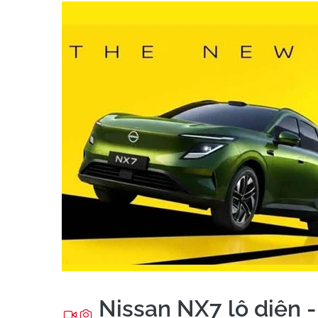
Nissan NX7 lộ diện 