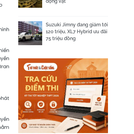
động vật
o
Suzuki Jimny đang giảm tới
hình
120 triệu, XL7 Hybrid ưu đãi
75 triệu đồng
hiến
uyền
Iran
phát
uyền
nhằm