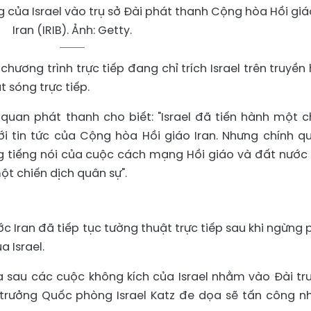
g của Israel vào trụ sở Đài phát thanh Cộng hòa Hồi giá
Iran (IRIB). Ảnh: Getty.
chương trình trực tiếp đang chỉ trích Israel trên truyền 
t sóng trực tiếp.
uan phát thanh cho biết: "Israel đã tiến hành một c
i tin tức của Cộng hòa Hồi giáo Iran. Nhưng chính q
g tiếng nói của cuộc cách mạng Hồi giáo và đất nước 
ột chiến dịch quân sự".
ớc Iran đã tiếp tục tường thuật trực tiếp sau khi ngừng 
a Israel.
 sau các cuộc không kích của Israel nhằm vào Đài tr
ộ trưởng Quốc phòng Israel Katz đe dọa sẽ tấn công 