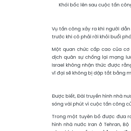
Khói bốc lên sau cuộc tấn côn
Vụ tấn công xảy ra khi người dẫn 
trước khi cô phải rời khỏi buổi phá
Một quan chức cấp cao của cơ q
dịch quân sự chống lại mạng lướ
Israel không nhận thức được rằn
vĩ đại sẽ không bị dập tắt bằng m
Được biết, Đài truyền hình nhà nư
sóng vài phút vì cuộc tấn công củ
Trong một tuyên bố được đưa ra
hình nhà nước Iran ở Tehran, B