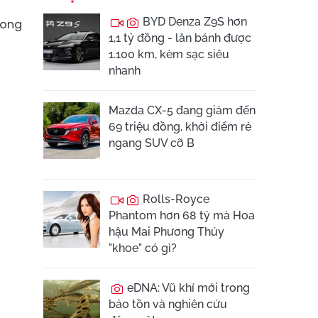
BYD Denza Z9S hơn
rong
1,1 tỷ đồng - lăn bánh được
1.100 km, kèm sạc siêu
nhanh
Mazda CX-5 đang giảm đến
69 triệu đồng, khởi điểm rẻ
ngang SUV cỡ B
Rolls-Royce
Phantom hơn 68 tỷ mà Hoa
hậu Mai Phương Thúy
"khoe" có gì?
eDNA: Vũ khí mới trong
bảo tồn và nghiên cứu