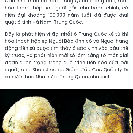
Các nhà khảo cổ học Trung Quốc thông báo, một
hóa thạch hộp sọ người gần như hoàn chỉnh, có
niên đại khoảng 100.000 năm tuổi, đã được khai
quật ở tỉnh Hà Nam, Trung Quốc.
Đây là phát hiện vĩ đại nhất ở Trung Quốc kể từ khi
hóa thạch hộp sọ Người Bắc Kinh cổ và Người hang
động tiền sử được tìm thấy ở Bắc Kinh vào đầu thế
kỷ trước, và phát hiện mới sẽ làm sáng tỏ một giai
đoạn quan trọng trong quá trình tiến hóa của loài
người, ông Shan Jixiang, Giám đốc Cục Quản lý Di
sản Văn hóa Nhà nước Trung Quốc, cho biết.