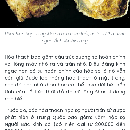
Phát hiện hộp sọ người 100.000 năm tuổi, hé lộ sự thật kinh
ngạc. Ảnh: @China.org.
Hóa thạch bao gồm cấu trúc xương sọ hoàn chỉnh
với lông mày nhô ra và trán nhỏ. Điều đáng kinh
ngạc hơn cả sự hoàn chỉnh của hộp sọ là nó vẫn
còn giữ được lớp màng hóa thạch ở mặt trong,
nhờ đó các nhà khoa học có thể theo dõi hệ thần
kinh của tổ tiên thời đồ đá cũ, ông Shan Jixiang
cho biết.
Trước đó, các hóa thạch hộp sọ người tiền sử được
phát hiện ở Trung Quốc bao gồm: Năm hộp sọ
Người Bắc Kinh cổ (có niên đại từ 200.000 đến