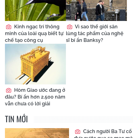
Kinh ngạc trí thông
Vì sao thế giới săn
minh của loài quạ biết tự
lùng tác phẩm của nghệ
chế tạo công cụ
sĩ bí ẩn Banksy?
Hòm Giao ước đang ở
đâu? Bí ẩn hơn 2.500 năm
vẫn chưa có lời giải
TIN MỚI
Cách người Ba Tư cổ