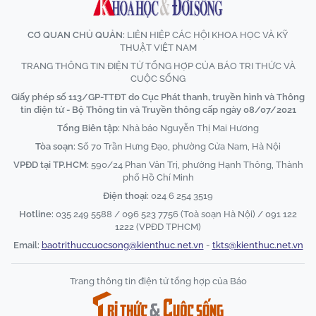
CƠ QUAN CHỦ QUẢN:
LIÊN HIỆP CÁC HỘI KHOA HỌC VÀ KỸ
THUẬT VIỆT NAM
TRANG THÔNG TIN ĐIỆN TỬ TỔNG HỢP CỦA BÁO TRI THỨC VÀ
CUỘC SỐNG
Giấy phép số 113/GP-TTĐT do Cục Phát thanh, truyền hình và Thông
tin điện tử - Bộ Thông tin và Truyền thông cấp ngày 08/07/2021
Tổng Biên tập:
Nhà báo Nguyễn Thị Mai Hương
Tòa soạn:
Số 70 Trần Hưng Đạo, phường Cửa Nam, Hà Nội
VPĐD tại TP.HCM:
590/24 Phan Văn Trị, phường Hạnh Thông, Thành
phố Hồ Chí Minh
Điện thoại:
024 6 254 3519
Hotline:
035 249 5588 / 096 523 7756 (Toà soạn Hà Nội) / 091 122
1222 (VPĐD TPHCM)
Email:
baotrithuccuocsong@kienthuc.net.vn
-
tkts@kienthuc.net.vn
Trang thông tin điện tử tổng hợp của Báo