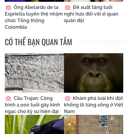
Ông Abelardo de la
Đề xuất tăng tuổi
Espriella tuyên thệ nhậm
nghỉ hưu đối với sĩ quan
chức Tổng thống
quân đội
Colombia
CÓ THỂ BẠN QUAN TÂM
Cầu Trajan: Công
Khám phá loài khỉ đột
trình 2.000 tuổi gây kinh
khổng lồ từng sống ở Việt
ngạc cho kỹ sư hiện đại
Nam