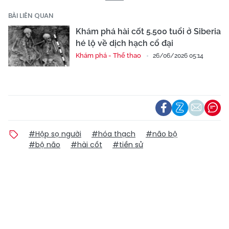
BÀI LIÊN QUAN
Khám phá hài cốt 5.500 tuổi ở Siberia
hé lộ về dịch hạch cổ đại
Khám phá - Thể thao
26/06/2026 05:14
#Hộp sọ người
#hóa thạch
#não bộ
#bộ não
#hài cốt
#tiền sử