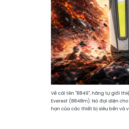
Về cái tên "8849", hãng tự giới t
Everest (8848m). Nó đại diện cho
hạn của các thiết bị siêu bền và