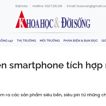
Đặt báo
Hotline: 0327.216.216
Email: toasoan@gmail.c
SỐNG 247
THỊ TRƯỜNG
MÔI TRƯỜNG
PHẢN BIỆN & BẠN ĐỌC
GI
ện smartphone tích hợp
 ra các sản phẩm siêu bền, siêu pin từ những c