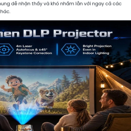
ung dễ nhận thấy và khó nhầm lẫn với ngay cả các
khác.