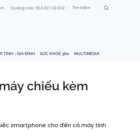
om
Quảng cáo: 024.627.32.632
ỚI TÍNH - GIA ĐÌNH
SỨC KHOẺ 360
MULTIMEDIA
 máy chiếu kèm
hiếc smartphone cho đến cả máy tính