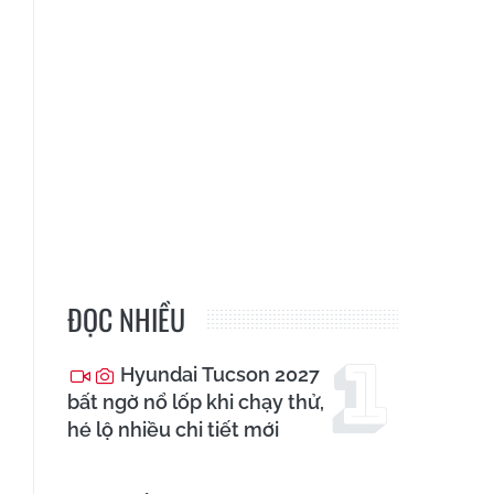
ĐỌC NHIỀU
Hyundai Tucson 2027
bất ngờ nổ lốp khi chạy thử,
hé lộ nhiều chi tiết mới