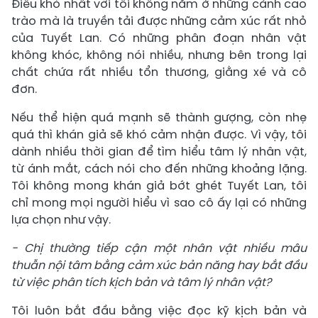
Điều khó nhất với tôi không nằm ở những cảnh cao
trào mà là truyền tải được những cảm xúc rất nhỏ
của Tuyết Lan. Có những phân đoạn nhân vật
không khóc, không nói nhiều, nhưng bên trong lại
chất chứa rất nhiều tổn thương, giằng xé và cô
đơn.
Nếu thể hiện quá mạnh sẽ thành gượng, còn nhẹ
quá thì khán giả sẽ khó cảm nhận được. Vì vậy, tôi
dành nhiều thời gian để tìm hiểu tâm lý nhân vật,
từ ánh mắt, cách nói cho đến những khoảng lặng.
Tôi không mong khán giả bớt ghét Tuyết Lan, tôi
chỉ mong mọi người hiểu vì sao cô ấy lại có những
lựa chọn như vậy.
- Chị thường tiếp cận một nhân vật nhiều mâu
thuẫn nội tâm bằng cảm xúc bản năng hay bắt đầu
từ việc phân tích kịch bản và tâm lý nhân vật?
Tôi luôn bắt đầu bằng việc đọc kỹ kịch bản và