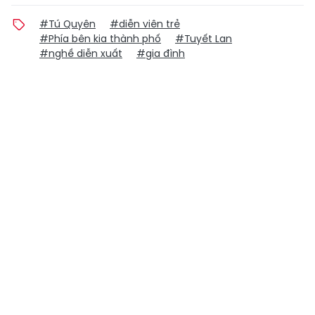
#Tú Quyên
#diễn viên trẻ
#Phía bên kia thành phố
#Tuyết Lan
#nghề diễn xuất
#gia đình