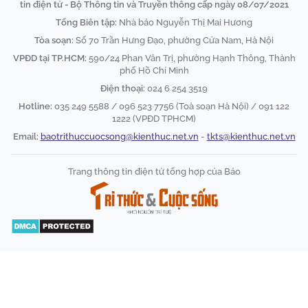
tin điện tử - Bộ Thông tin và Truyền thông cấp ngày 08/07/2021
Tổng Biên tập:
Nhà báo Nguyễn Thị Mai Hương
Tòa soạn:
Số 70 Trần Hưng Đạo, phường Cửa Nam, Hà Nội
VPĐD tại TP.HCM:
590/24 Phan Văn Trị, phường Hạnh Thông, Thành
phố Hồ Chí Minh
Điện thoại:
024 6 254 3519
Hotline:
035 249 5588 / 096 523 7756 (Toà soạn Hà Nội) / 091 122
1222 (VPĐD TPHCM)
Email:
baotrithuccuocsong@kienthuc.net.vn
-
tkts@kienthuc.net.vn
Trang thông tin điện tử tổng hợp của Báo