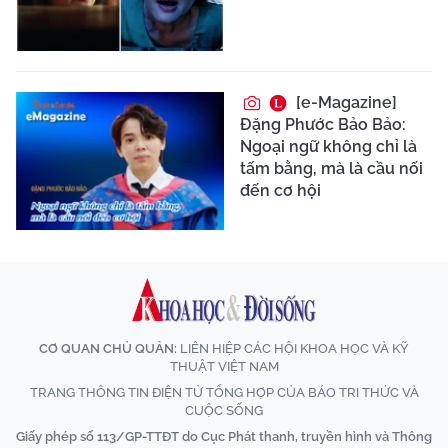
[e-Magazine]
Đặng Phước Bảo Bảo:
Ngoại ngữ không chỉ là
tấm bằng, mà là cầu nối
đến cơ hội
CƠ QUAN CHỦ QUẢN:
LIÊN HIỆP CÁC HỘI KHOA HỌC VÀ KỸ
THUẬT VIỆT NAM
TRANG THÔNG TIN ĐIỆN TỬ TỔNG HỢP CỦA BÁO TRI THỨC VÀ
CUỘC SỐNG
Giấy phép số 113/GP-TTĐT do Cục Phát thanh, truyền hình và Thông