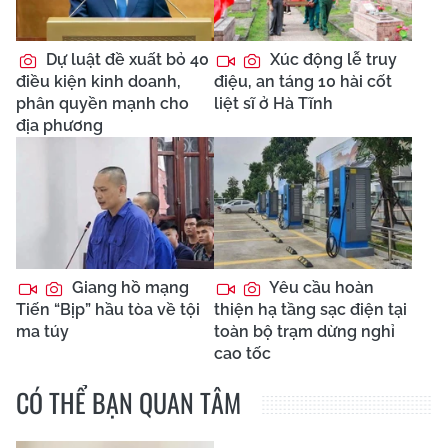
Dự luật đề xuất bỏ 40
Xúc động lễ truy
điều kiện kinh doanh,
điệu, an táng 10 hài cốt
phân quyền mạnh cho
liệt sĩ ở Hà Tĩnh
địa phương
Giang hồ mạng
Yêu cầu hoàn
Tiến “Bịp” hầu tòa về tội
thiện hạ tầng sạc điện tại
ma túy
toàn bộ trạm dừng nghỉ
cao tốc
CÓ THỂ BẠN QUAN TÂM