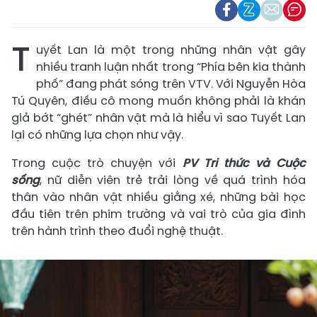
T
uyết Lan là một trong những nhân vật gây
nhiều tranh luận nhất trong “Phía bên kia thành
phố” đang phát sóng trên VTV. Với Nguyễn Hòa
Tú Quyên, điều cô mong muốn không phải là khán
giả bớt “ghét” nhân vật mà là hiểu vì sao Tuyết Lan
lại có những lựa chọn như vậy.
Trong cuộc trò chuyện với
PV Tri thức và Cuộc
sống
, nữ diễn viên trẻ trải lòng về quá trình hóa
thân vào nhân vật nhiều giằng xé, những bài học
đầu tiên trên phim trường và vai trò của gia đình
trên hành trình theo đuổi nghệ thuật.