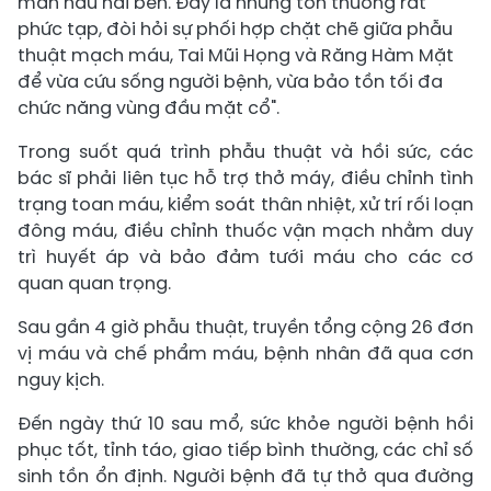
màn hầu hai bên. Đây là những tổn thương rất
phức tạp, đòi hỏi sự phối hợp chặt chẽ giữa phẫu
thuật mạch máu, Tai Mũi Họng và Răng Hàm Mặt
để vừa cứu sống người bệnh, vừa bảo tồn tối đa
chức năng vùng đầu mặt cổ".
Trong suốt quá trình phẫu thuật và hồi sức, các
bác sĩ phải liên tục hỗ trợ thở máy, điều chỉnh tình
trạng toan máu, kiểm soát thân nhiệt, xử trí rối loạn
đông máu, điều chỉnh thuốc vận mạch nhằm duy
trì huyết áp và bảo đảm tưới máu cho các cơ
quan quan trọng.
Sau gần 4 giờ phẫu thuật, truyền tổng cộng 26 đơn
vị máu và chế phẩm máu, bệnh nhân đã qua cơn
nguy kịch.
Đến ngày thứ 10 sau mổ, sức khỏe người bệnh hồi
phục tốt, tỉnh táo, giao tiếp bình thường, các chỉ số
sinh tồn ổn định. Người bệnh đã tự thở qua đường