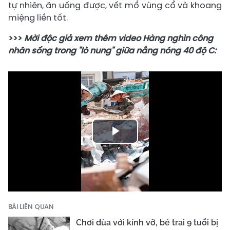
tự nhiên, ăn uống được, vết mổ vùng cổ và khoang
miệng liền tốt.
>>>
Mời độc giả xem thêm video Hàng nghìn công
nhân sống trong "lò nung" giữa nắng nóng 40 độ C:
Play
Video
BÀI LIÊN QUAN
Chơi đùa với kính vỡ, bé trai 9 tuổi bị