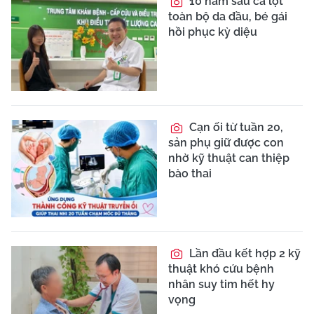
10 năm sau ca lột
toàn bộ da đầu, bé gái
hồi phục kỳ diệu
Cạn ối từ tuần 20,
sản phụ giữ được con
nhờ kỹ thuật can thiệp
bào thai
Lần đầu kết hợp 2 kỹ
thuật khó cứu bệnh
nhân suy tim hết hy
vọng