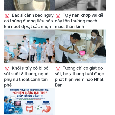
Bác sĩ cảnh báo nguy
Tự ý nắn khớp vai dễ
cơ thủng đường tiêu hóa
gây tổn thương mạch
khi nuốt dị vật sắc nhọn
máu, thần kinh
Khối u tủy cổ bị bỏ
Tưởng chỉ co giật do
sót suốt 8 tháng, người
sốt, bé 7 tháng tuổi được
phụ nữ thoát cảnh tàn
phát hiện viêm não Nhật
phế
Bản