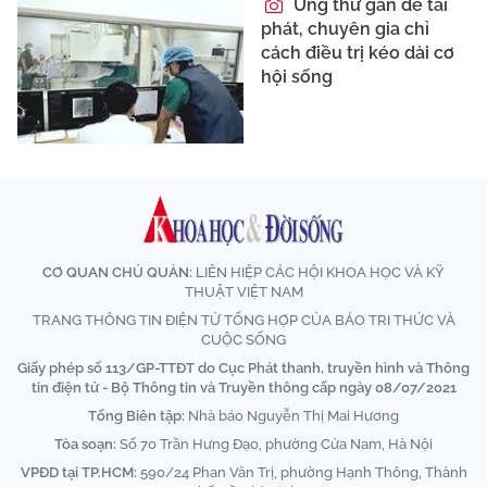
Ung thư gan dễ tái
phát, chuyên gia chỉ
cách điều trị kéo dài cơ
hội sống
CƠ QUAN CHỦ QUẢN:
LIÊN HIỆP CÁC HỘI KHOA HỌC VÀ KỸ
THUẬT VIỆT NAM
TRANG THÔNG TIN ĐIỆN TỬ TỔNG HỢP CỦA BÁO TRI THỨC VÀ
CUỘC SỐNG
Giấy phép số 113/GP-TTĐT do Cục Phát thanh, truyền hình và Thông
tin điện tử - Bộ Thông tin và Truyền thông cấp ngày 08/07/2021
Tổng Biên tập:
Nhà báo Nguyễn Thị Mai Hương
Tòa soạn:
Số 70 Trần Hưng Đạo, phường Cửa Nam, Hà Nội
VPĐD tại TP.HCM:
590/24 Phan Văn Trị, phường Hạnh Thông, Thành