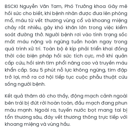
BSCKI Nguyễn Văn Tam, Phó Trưởng khoa Gây mê
hồi sức cho biết, khi bệnh nhân được đưa lên phòng
mổ, máu từ vết thương vùng cổ và khoang miệng
chảy rất nhiều, gây khó khăn lớn trong việc kiểm
soát đường thở. Người bệnh rơi vào tình trạng sốc
mất máu nặng và ngừng tuần hoàn ngay trong
quá trình xử trí. Toàn bộ ê kíp phải triển khai đồng
thời các biện pháp hồi sức tích cực, mở khí quản
cấp cứu, hồi sinh tim phổi nâng cao và truyền máu
khẩn cấp. Sau 5 phút nỗ lực không ngừng, tim đập
trở lại, mở ra cơ hội tiếp tục cuộc phẫu thuật cứu
sống người bệnh.
Kết quả thăm dò cho thấy, động mạch cảnh ngoài
bên trái bị đứt rời hoàn toàn, đầu mạch đang phun
máu mạnh. Ngoài ra, tuyến nước bọt mang tai bị
tổn thương sâu, đáy vết thương thông trực tiếp với
khoang miệng và vùng hầu.