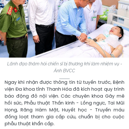
Lãnh đạo thăm hỏi chiến sĩ bị thương khi làm nhiệm vụ -
Ảnh BVCC
Ngay khi nhận được thông tin từ tuyến trước, Bệnh
viện Đa khoa tỉnh Thanh Hóa đã kích hoạt quy trình
báo động đỏ nội viện. Các chuyên khoa Gây mê
hồi sức, Phẫu thuật Thần kinh - Lồng ngực, Tai Mũi
Họng, Răng Hàm Mặt, Huyết học - Truyền máu
đồng loạt tham gia cấp cứu, chuẩn bị cho cuộc
phẫu thuật khẩn cấp.