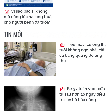
Vì sao bác sĩ không
mổ cùng lúc hai ung thư
cho người bệnh 73 tuổi?
TIN MỚI
Tiểu máu, cụ ông 85
tuổi không ngờ phải cắt
cả bàng quang do ung
thư
Bé 37 tuần vượt cửa
tử sau hơn 20 ngày điều
trị suy hô hấp nặng