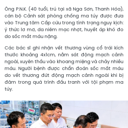
Ông P.N.K. (40 tuổi, trú tại xã Nga Sơn, Thanh Hóa),
cán bộ Cảnh sát phòng chống ma túy được đưa
vào Trung tâm Cấp cứu trong tình trạng nguy kịch:
ý thức lơ mơ, da niêm mạc nhợt, huyết áp khó đo
do sốc mất máu nặng.
Các bác sĩ ghi nhận vết thương vùng cổ trái kích
thước khoảng 4x1cm, nằm sát động mạch cảnh
ngoài, xuyên thấu vào khoang miệng và chảy nhiều
máu. Người bệnh được chẩn đoán sốc mất máu
do vết thương đứt động mạch cảnh ngoài khi bị
đâm trong quá trình đấu tranh với tội phạm ma
túy.