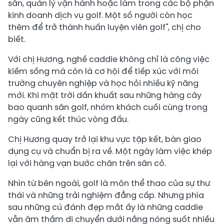
sân, quản lý vận hành hoặc làm trong các bộ phận
kinh doanh dịch vụ golf. Một số người còn học
thêm để trở thành huấn luyện viên golf", chị cho
biết.
Với chị Hương, nghề caddie không chỉ là công việc
kiếm sống mà còn là cơ hội để tiếp xúc với môi
trường chuyên nghiệp và học hỏi nhiều kỹ năng
mới. Khi mặt trời dần khuất sau những hàng cây
bao quanh sân golf, nhóm khách cuối cùng trong
ngày cũng kết thúc vòng đấu.
Chị Hương quay trở lại khu vực tập kết, bàn giao
dụng cụ và chuẩn bị ra về. Một ngày làm việc khép
lại với hàng vạn bước chân trên sân cỏ.
Nhìn từ bên ngoài, golf là môn thể thao của sự thư
thái và những trải nghiệm đẳng cấp. Nhưng phía
sau những cú đánh đẹp mắt ấy là những caddie
vẫn âm thầm di chuyển dưới nắng nóng suốt nhiều