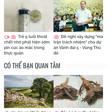
Trẻ 5 tuổi thoát
Đề nghị xây dựng "ma
chết nhờ phát hiện sớm
trận trách nhiệm" cho dự
pin cúc áo mắc trong
án Vành đai 5 - Vùng Thủ
thực quản
đô
CÓ THỂ BẠN QUAN TÂM