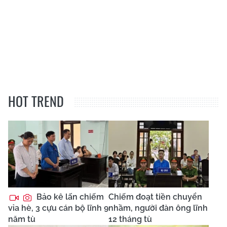
HOT TREND
Bảo kê lấn chiếm
Chiếm đoạt tiền chuyển
vỉa hè, 3 cựu cán bộ lĩnh 9
nhầm, người đàn ông lĩnh
năm tù
12 tháng tù