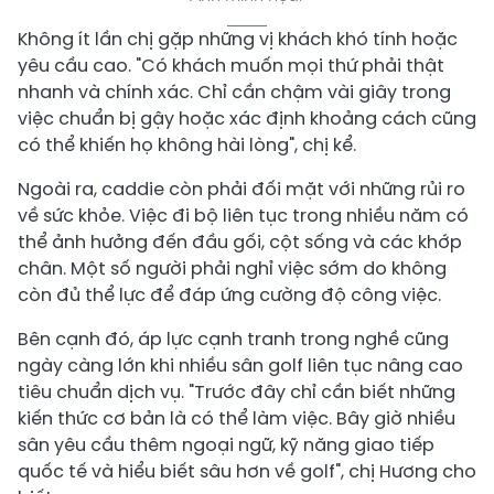
Không ít lần chị gặp những vị khách khó tính hoặc
yêu cầu cao. "Có khách muốn mọi thứ phải thật
nhanh và chính xác. Chỉ cần chậm vài giây trong
việc chuẩn bị gậy hoặc xác định khoảng cách cũng
có thể khiến họ không hài lòng", chị kể.
Ngoài ra, caddie còn phải đối mặt với những rủi ro
về sức khỏe. Việc đi bộ liên tục trong nhiều năm có
thể ảnh hưởng đến đầu gối, cột sống và các khớp
chân. Một số người phải nghỉ việc sớm do không
còn đủ thể lực để đáp ứng cường độ công việc.
Bên cạnh đó, áp lực cạnh tranh trong nghề cũng
ngày càng lớn khi nhiều sân golf liên tục nâng cao
tiêu chuẩn dịch vụ. "Trước đây chỉ cần biết những
kiến thức cơ bản là có thể làm việc. Bây giờ nhiều
sân yêu cầu thêm ngoại ngữ, kỹ năng giao tiếp
quốc tế và hiểu biết sâu hơn về golf", chị Hương cho