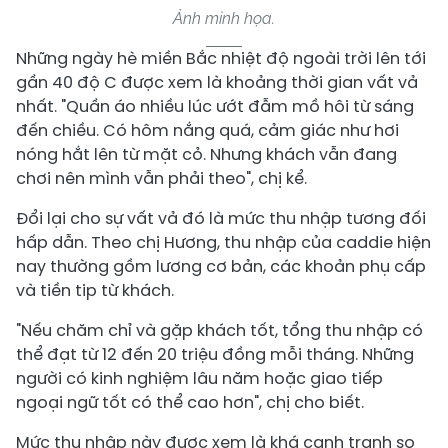
Ảnh minh họa.
Những ngày hè miền Bắc nhiệt độ ngoài trời lên tới
gần 40 độ C được xem là khoảng thời gian vất vả
nhất. "Quần áo nhiều lúc ướt đẫm mồ hôi từ sáng
đến chiều. Có hôm nắng quá, cảm giác như hơi
nóng hắt lên từ mặt cỏ. Nhưng khách vẫn đang
chơi nên mình vẫn phải theo", chị kể.
Đổi lại cho sự vất vả đó là mức thu nhập tương đối
hấp dẫn. Theo chị Hương, thu nhập của caddie hiện
nay thường gồm lương cơ bản, các khoản phụ cấp
và tiền tip từ khách.
"Nếu chăm chỉ và gặp khách tốt, tổng thu nhập có
thể đạt từ 12 đến 20 triệu đồng mỗi tháng. Những
người có kinh nghiệm lâu năm hoặc giao tiếp
ngoại ngữ tốt có thể cao hơn", chị cho biết.
Mức thu nhập này được xem là khá cạnh tranh so