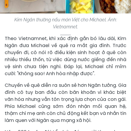
Kim Ngân thường nấu món Việt cho Michael. Ảnh:
Vietnamnet.
Theo Vietnamnet, khi xác định gắn bó lâu dài, Kim
Ngân đưa Michael về quê ra mắt gia đình. Trước
chuyến đi, cô nói rõ điều kiện sinh hoạt ở quê còn
nhiều thiếu thốn, từ việc dùng nước giếng đến nhà
vệ sinh chưa tiện nghi. Đáp lại, Michael chỉ mỉm
cười: "Không sao! Anh hòa nhập được".
Chuyến về quê diễn ra suôn sẻ hơn Ngân tưởng. Gia
đình cô tuy ban đầu còn băn khoăn vì khác biệt
văn hóa nhưng vẫn tôn trọng lựa chọn của con gái.
Phía Michael cũng sớm đón nhận mối quan hệ,
thậm chí mẹ anh còn chủ động kết bạn và nhắn tin
làm quen với Ngân qua mạng xã hội.