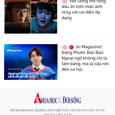
Vân Dung mở rộng
dấu ấn trên màn ảnh
rộng với vai diễn đa
dạng
[e-Magazine]
Đặng Phước Bảo Bảo:
Ngoại ngữ không chỉ là
tấm bằng, mà là cầu nối
đến cơ hội
CƠ QUAN CHỦ QUẢN:
LIÊN HIỆP CÁC HỘI KHOA HỌC VÀ KỸ
THUẬT VIỆT NAM