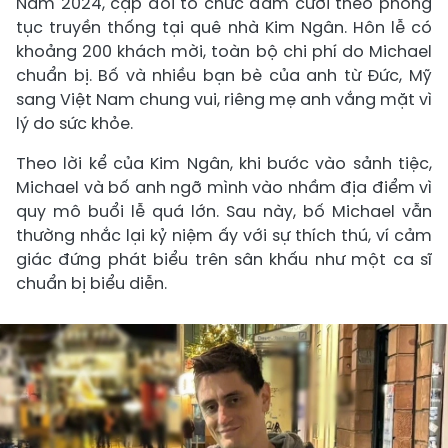
Năm 2024, cặp đôi tổ chức đám cưới theo phong
tục truyền thống tại quê nhà Kim Ngân. Hôn lễ có
khoảng 200 khách mời, toàn bộ chi phí do Michael
chuẩn bị. Bố và nhiều bạn bè của anh từ Đức, Mỹ
sang Việt Nam chung vui, riêng mẹ anh vắng mặt vì
lý do sức khỏe.
Theo lời kể của Kim Ngân, khi bước vào sảnh tiệc,
Michael và bố anh ngỡ mình vào nhầm địa điểm vì
quy mô buổi lễ quá lớn. Sau này, bố Michael vẫn
thường nhắc lại kỷ niệm ấy với sự thích thú, ví cảm
giác đứng phát biểu trên sân khấu như một ca sĩ
chuẩn bị biểu diễn.