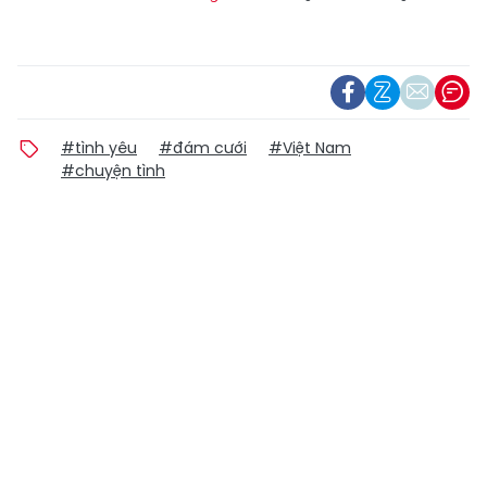
#tình yêu
#đám cưới
#Việt Nam
#chuyện tình