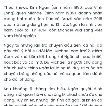
Theo Znews, Kim Ngân (sinh năm 1996, quê Vĩnh
Long) quen Michael (sinh năm 1989), doanh nhân
mang hai quốc tịch Đức và Brazil, vào năm 2018
qua một ứng dụng hẹn hò. Khi đó, Ngân là sinh viên
năm cuối tại TP HCM, còn Michael vừa sang Việt
Nam khởi nghiệp.
Ngay từ những lần trò chuyện đầu tiên, cả hai đã
gây chú ý bởi sự đối lập. Michael cao 1m92, điềm
đạm và khá kiệm lời, trong khi Ngân chỉ cao 1m50,
hoạt bát và cởi mở. Dù Michael là người chủ động
bắt chuyện, chính Ngân lại là người duy trì cuộc trò
chuyện bằng những câu hỏi và sự quan tâm dành
cho đối phương.
Sau khoảng 9 tháng tìm hiểu, Ngân quyết định
dừng mối quan hệ vì cho rằng Michael chưa đủ chủ
động. Tuy nhiên, những lần tình cờ gặp lại khiến cô
nhận ra tình cảm vẫn còn nguyên vẹn. "Tôi thường