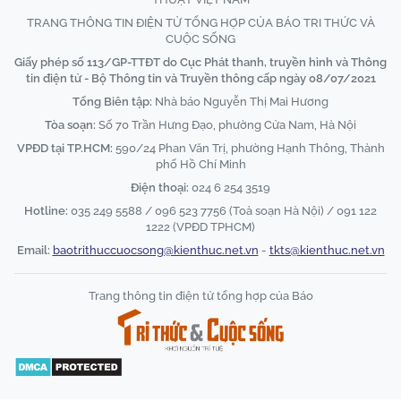
TRANG THÔNG TIN ĐIỆN TỬ TỔNG HỢP CỦA BÁO TRI THỨC VÀ
CUỘC SỐNG
Giấy phép số 113/GP-TTĐT do Cục Phát thanh, truyền hình và Thông
tin điện tử - Bộ Thông tin và Truyền thông cấp ngày 08/07/2021
Tổng Biên tập:
Nhà báo Nguyễn Thị Mai Hương
Tòa soạn:
Số 70 Trần Hưng Đạo, phường Cửa Nam, Hà Nội
VPĐD tại TP.HCM:
590/24 Phan Văn Trị, phường Hạnh Thông, Thành
phố Hồ Chí Minh
Điện thoại:
024 6 254 3519
Hotline:
035 249 5588 / 096 523 7756 (Toà soạn Hà Nội) / 091 122
1222 (VPĐD TPHCM)
Email:
baotrithuccuocsong@kienthuc.net.vn
-
tkts@kienthuc.net.vn
Trang thông tin điện tử tổng hợp của Báo