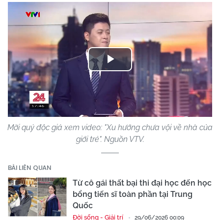
Play
Video
Mời quý độc giả xem video: "Xu hướng chưa vội về nhà của
giới trẻ". Nguồn VTV.
BÀI LIÊN QUAN
Từ cô gái thất bại thi đại học đến học
bổng tiến sĩ toàn phần tại Trung
Quốc
Đời sống - Giải trí
29/06/2026 00:09