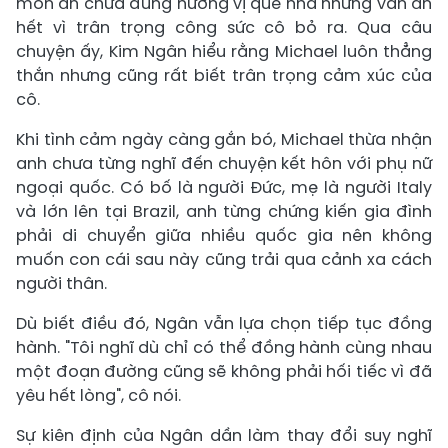
món ăn chưa đúng hương vị quê nhà nhưng vẫn ăn
hết vì trân trọng công sức cô bỏ ra. Qua câu
chuyện ấy, Kim Ngân hiểu rằng Michael luôn thẳng
thắn nhưng cũng rất biết trân trọng cảm xúc của
cô.
Khi tình cảm ngày càng gắn bó, Michael thừa nhận
anh chưa từng nghĩ đến chuyện kết hôn với phụ nữ
ngoại quốc. Có bố là người Đức, mẹ là người Italy
và lớn lên tại Brazil, anh từng chứng kiến gia đình
phải di chuyển giữa nhiều quốc gia nên không
muốn con cái sau này cũng trải qua cảnh xa cách
người thân.
Dù biết điều đó, Ngân vẫn lựa chọn tiếp tục đồng
hành. "Tôi nghĩ dù chỉ có thể đồng hành cùng nhau
một đoạn đường cũng sẽ không phải hối tiếc vì đã
yêu hết lòng", cô nói.
Sự kiên định của Ngân dần làm thay đổi suy nghĩ