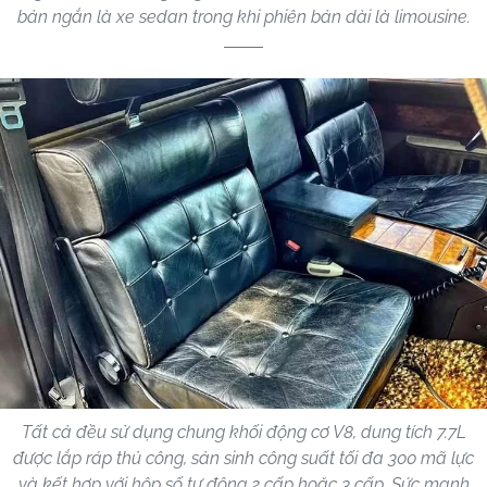
bản ngắn là xe sedan trong khi phiên bản dài là limousine.
Tất cả đều sử dụng chung khối động cơ V8, dung tích 7.7L
được lắp ráp thủ công, sản sinh công suất tối đa 300 mã lực
và kết hợp với hộp số tự động 2 cấp hoặc 3 cấp. Sức mạnh