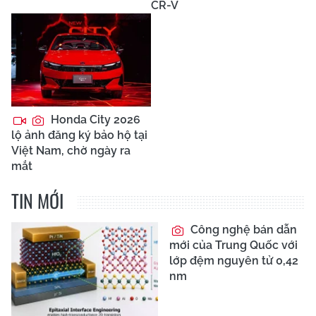
CR-V
Honda City 2026
lộ ảnh đăng ký bảo hộ tại
Việt Nam, chờ ngày ra
mắt
TIN MỚI
Công nghệ bán dẫn
mới của Trung Quốc với
lớp đệm nguyên tử 0,42
nm