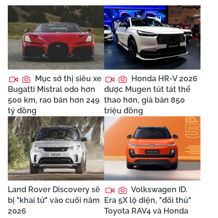
Mục sở thị siêu xe
Honda HR-V 2026
Bugatti Mistral odo hơn
được Mugen tút tát thể
500 km, rao bán hơn 249
thao hơn, giá bán 850
tỷ đồng
triệu đồng
Land Rover Discovery sẽ
Volkswagen ID.
bị "khai tử" vào cuối năm
Era 5X lộ diện, "đối thủ"
2026
Toyota RAV4 và Honda