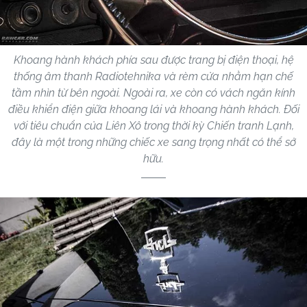
Khoang hành khách phía sau được trang bị điện thoại, hệ
thống âm thanh Radiotehnika và rèm cửa nhằm hạn chế
tầm nhìn từ bên ngoài. Ngoài ra, xe còn có vách ngăn kính
điều khiển điện giữa khoang lái và khoang hành khách. Đối
với tiêu chuẩn của Liên Xô trong thời kỳ Chiến tranh Lạnh,
đây là một trong những chiếc xe sang trọng nhất có thể sở
hữu.