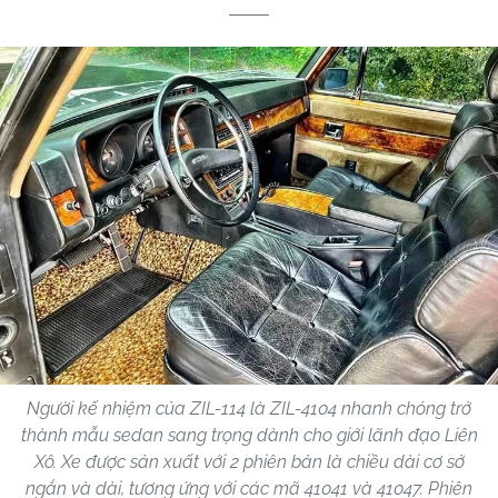
Người kế nhiệm của ZIL-114 là ZIL-4104 nhanh chóng trở
thành mẫu sedan sang trọng dành cho giới lãnh đạo Liên
Xô. Xe được sản xuất với 2 phiên bản là chiều dài cơ sở
ngắn và dài, tương ứng với các mã 41041 và 41047. Phiên