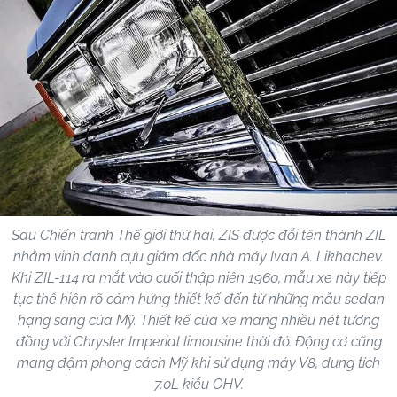
Sau Chiến tranh Thế giới thứ hai, ZIS được đổi tên thành ZIL
nhằm vinh danh cựu giám đốc nhà máy Ivan A. Likhachev.
Khi ZIL-114 ra mắt vào cuối thập niên 1960, mẫu xe này tiếp
tục thể hiện rõ cảm hứng thiết kế đến từ những mẫu sedan
hạng sang của Mỹ. Thiết kế của xe mang nhiều nét tương
đồng với Chrysler Imperial limousine thời đó. Động cơ cũng
mang đậm phong cách Mỹ khi sử dụng máy V8, dung tích
7.0L kiểu OHV.