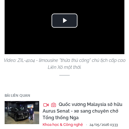
Play
Video
Video: ZIL-4104 - limousine "thửa thủ công" chủ tịch cấp cao
Liên Xô một thời.
BÀI LIÊN QUAN
Quốc vương Malaysia sở hữu
Aurus Senat - xe sang chuyên chở
Tổng thống Nga
Khoa học & Công nghệ
24/05/2026 03:33