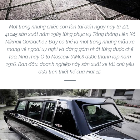
Một trong những chiếc còn tồn tại đến ngày nay là ZIL-
41045 sản xuất năm 1985 từng phục vụ Tổng thống Liên Xô
Mikhail Gorbachev. Đây có thể là một trong những mẫu xe
mang vẻ ngoài uy nghi và đáng gờm nhất từng được chế
tạo. Nhà máy Ô tô Moscow (AMO) được thành lập năm
1916. Ban đầu, doanh nghiệp này sản xuất xe tải, chủ yếu
dựa trên thiết kế của Fiat 15.