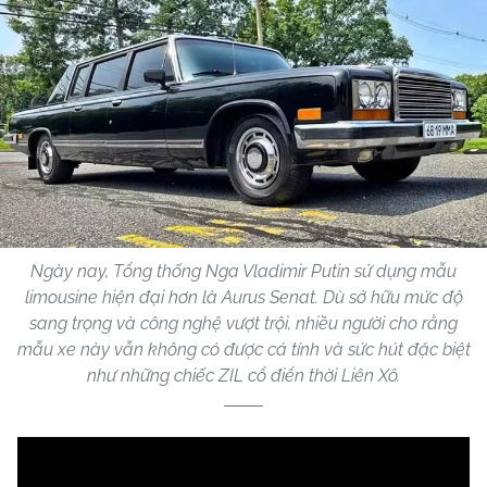
Ngày nay, Tổng thống Nga Vladimir Putin sử dụng mẫu
limousine hiện đại hơn là Aurus Senat. Dù sở hữu mức độ
sang trọng và công nghệ vượt trội, nhiều người cho rằng
mẫu xe này vẫn không có được cá tính và sức hút đặc biệt
như những chiếc ZIL cổ điển thời Liên Xô.