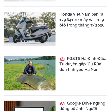
Honda Việt Nam bán ra
179.641 xe máy và 2.129
ôtô trong tháng 7/2026
PGS.TS Hà Đình Đức:
Từ duyên gặp 'Cụ Rùa'
đến tình yêu Hà Nội
Google Drive ngừng
đồng bộ ảnh: Người