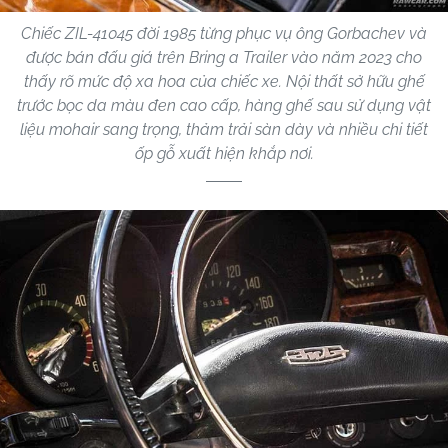
Chiếc ZIL-41045 đời 1985 từng phục vụ ông Gorbachev và
được bán đấu giá trên Bring a Trailer vào năm 2023 cho
thấy rõ mức độ xa hoa của chiếc xe. Nội thất sở hữu ghế
trước bọc da màu đen cao cấp, hàng ghế sau sử dụng vật
liệu mohair sang trọng, thảm trải sàn dày và nhiều chi tiết
ốp gỗ xuất hiện khắp nơi.