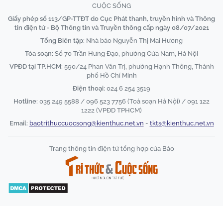
CUỘC SỐNG
Giấy phép số 113/GP-TTĐT do Cục Phát thanh, truyền hình và Thông
tin điện tử - Bộ Thông tin và Truyền thông cấp ngày 08/07/2021
Tổng Biên tập:
Nhà báo Nguyễn Thị Mai Hương
Tòa soạn:
Số 70 Trần Hưng Đạo, phường Cửa Nam, Hà Nội
VPĐD tại TP.HCM:
590/24 Phan Văn Trị, phường Hạnh Thông, Thành
phố Hồ Chí Minh
Điện thoại:
024 6 254 3519
Hotline:
035 249 5588 / 096 523 7756 (Toà soạn Hà Nội) / 091 122
1222 (VPĐD TPHCM)
Email:
baotrithuccuocsong@kienthuc.net.vn
-
tkts@kienthuc.net.vn
Trang thông tin điện tử tổng hợp của Báo