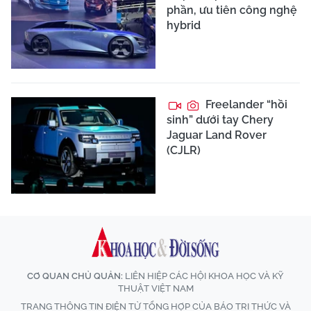
phần, ưu tiên công nghệ
hybrid
Freelander “hồi
sinh” dưới tay Chery
Jaguar Land Rover
(CJLR)
CƠ QUAN CHỦ QUẢN:
LIÊN HIỆP CÁC HỘI KHOA HỌC VÀ KỸ
THUẬT VIỆT NAM
TRANG THÔNG TIN ĐIỆN TỬ TỔNG HỢP CỦA BÁO TRI THỨC VÀ