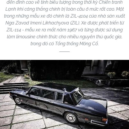
đến đỉnh cao về tính biểu tượng trong thời kỳ Chiến tranh
Lạnh khi căng thẳng chính trị toàn cầu ở mức rất cao. Một
trong những mẫu xe đó chính là ZIL-4104 của nhà sản xuất
Nga Zavod Imeni Likhachyova (ZIL). Xe được phát triển từ
ZIL-114 - mẫu xe ra mắt năm 1967 và từng được sử dụng
làm limousine chính thức cho nhiều nguyên thủ quốc gia,
trong đó có Tổng thống Mông Cổ.