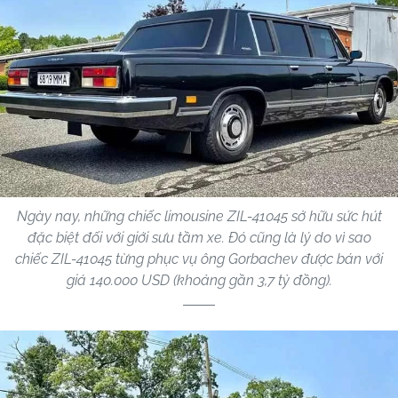
Ngày nay, những chiếc limousine ZIL-41045 sở hữu sức hút
đặc biệt đối với giới sưu tầm xe. Đó cũng là lý do vì sao
chiếc ZIL-41045 từng phục vụ ông Gorbachev được bán với
giá 140.000 USD (khoảng gần 3,7 tỷ đồng).