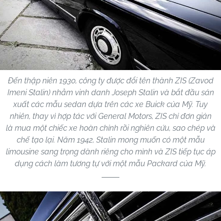
Đến thập niên 1930, công ty được đổi tên thành ZIS (Zavod
Imeni Stalin) nhằm vinh danh Joseph Stalin và bắt đầu sản
xuất các mẫu sedan dựa trên các xe Buick của Mỹ. Tuy
nhiên, thay vì hợp tác với General Motors, ZIS chỉ đơn giản
là mua một chiếc xe hoàn chỉnh rồi nghiên cứu, sao chép và
chế tạo lại. Năm 1942, Stalin mong muốn có một mẫu
limousine sang trọng dành riêng cho mình và ZIS tiếp tục áp
dụng cách làm tương tự với một mẫu Packard của Mỹ.