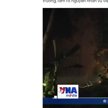
trường, làm rõ nguyên nhân vụ việ