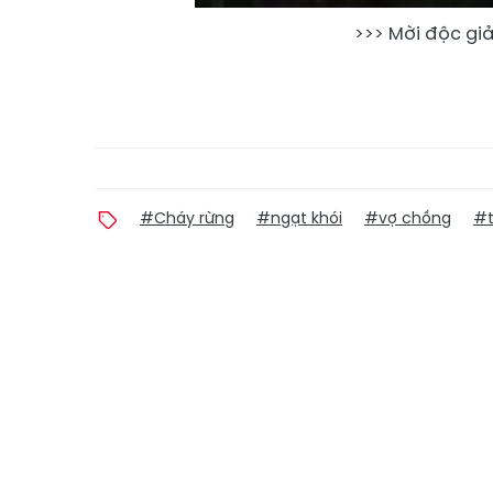
>>> Mời độc gi
#Cháy rừng
#ngạt khói
#vợ chồng
#t