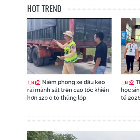
HOT TREND
Niêm phong xe đầu kéo
T
rải mảnh sắt trên cao tốc khiến
học sin
hơn 120 ô tô thủng lốp
tế 202