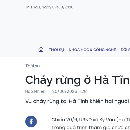
Thứ Sáu, ngày 07/08/2026
THỜI SỰ
KHOA HỌC & CÔNG NGHỆ
ĐỜI 
Thời sự
Cháy rừng ở Hà Tĩn
Hạo Nhiên
20/06/2026 11:28
Vụ cháy rừng tại Hà Tĩnh khiến hai ngườ
Chiều 20/6, UBND xã Kỳ Văn (Hà Tĩ
Trong quá trình tham gia chữa ch