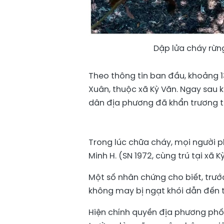
Dập lửa cháy rừn
Theo thông tin ban đầu, khoảng 
Xuân, thuộc xã Kỳ Văn. Ngay sau k
dân địa phương đã khẩn trương tr
Trong lúc chữa cháy, mọi người p
Minh H. (SN 1972, cùng trú tại xã 
Một số nhân chứng cho biết, trư
không may bị ngạt khói dẫn đến 
Hiện chính quyền địa phương phố