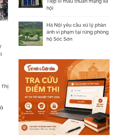
Tiệp vì mâu thuẫn mạng xã
hội
Hà Nội yêu cầu xử lý phản
ánh vi phạm tại rừng phòng
hộ Sóc Sơn
y
i
 Thị
và