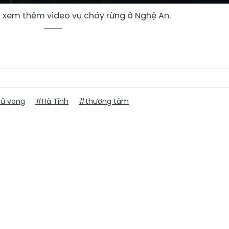
ả xem thêm video vụ cháy rừng ở Nghệ An.
ử vong
#Hà Tĩnh
#thương tâm