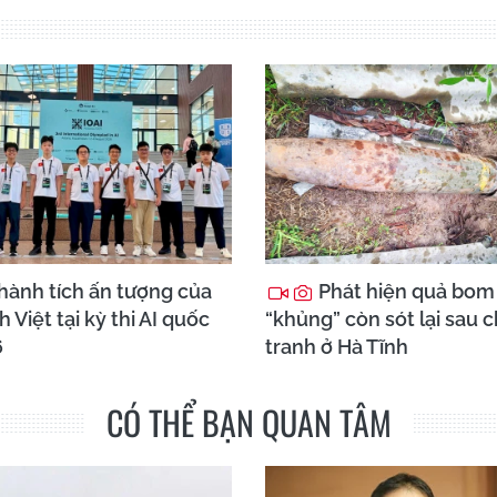
hành tích ấn tượng của
Phát hiện quả bom
h Việt tại kỳ thi AI quốc
“khủng” còn sót lại sau 
6
tranh ở Hà Tĩnh
CÓ THỂ BẠN QUAN TÂM