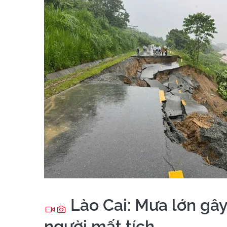
Lào Cai: Mưa lớn gây 
người mất tích