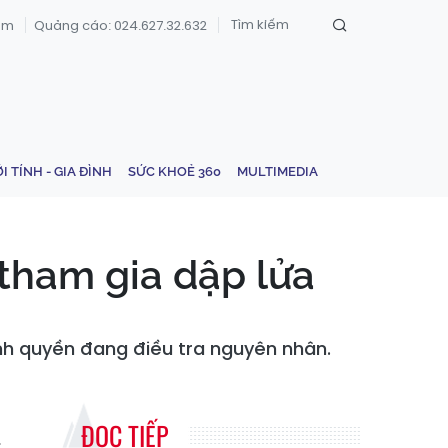
om
Quảng cáo: 024.627.32.632
ỚI TÍNH - GIA ĐÌNH
SỨC KHOẺ 360
MULTIMEDIA
 tham gia dập lửa
hính quyền đang điều tra nguyên nhân.
ĐỌC TIẾP
.