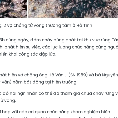
g, 2 vợ chồng tử vong thương tâm ở Hà Tĩnh
13h cùng ngày, đám cháy bùng phát tại khu vực rừng Tâ
hi phát hiện sự việc, các lực lượng chức năng cùng ngườ
iển khai công tác dập lửa.
hát hiện vợ chồng ông Hồ Văn L. (SN 1969) và bà Nguyễn
Kỳ Văn) nằm bất động tại hiện trường.
ớc đó hai nạn nhân có thể đã tham gia chữa cháy rừng 
tử vong.
i hợp với các cơ quan chức năng khám nghiệm hiện