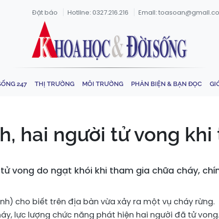
Đặt báo
Hotline: 0327.216.216
Email: toasoan@gmail.c
SỐNG 247
THỊ TRƯỜNG
MÔI TRƯỜNG
PHẢN BIỆN & BẠN ĐỌC
GI
h, hai người tử vong khi
i tử vong do ngạt khói khi tham gia chữa cháy, c
nh) cho biết trên địa bàn vừa xảy ra một vụ cháy rừng.
áy, lực lượng chức năng phát hiện hai người đã tử vong