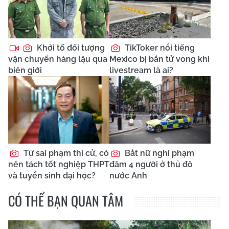
Khởi tố đối tượng
TikToker nổi tiếng
vận chuyển hàng lậu qua
Mexico bị bắn tử vong khi
biên giới
livestream là ai?
Từ sai phạm thi cử, có
Bắt nữ nghi phạm
nên tách tốt nghiệp THPT
đâm 4 người ở thủ đô
và tuyển sinh đại học?
nước Anh
CÓ THỂ BẠN QUAN TÂM