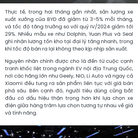
Thực tế, trong hai tháng gần nhất, sản lượng xe
xuất xưởng của BYD đã giảm từ 3–5% mỗi tháng,
và tốc độ tăng trưởng so với quý IV/2024 giảm tới
29%. Nhiều mẫu xe như Dolphin, Yuan Plus và Seal
ghi nhận lượng tồn kho tại đại lý tăng nhanh, trong
khi tốc độ bán ra lại không theo kịp nhịp sản xuất.
Nguyên nhân chính được cho là đến từ cuộc cạnh
tranh khốc liệt trong ngành EV nội địa Trung Quốc,
nơi các hãng lớn như Geely, NIO, Li Auto và ngay cả
Xiaomi đều tung ra sản phẩm liên tục với giá bán
phá sâu. Bên cạnh đó, người tiêu dùng cũng bắt
đầu có dấu hiệu thận trọng hơn khi lựa chọn xe
điện giữa hàng trăm lựa chọn tương tự nhau về giá
và tính năng.