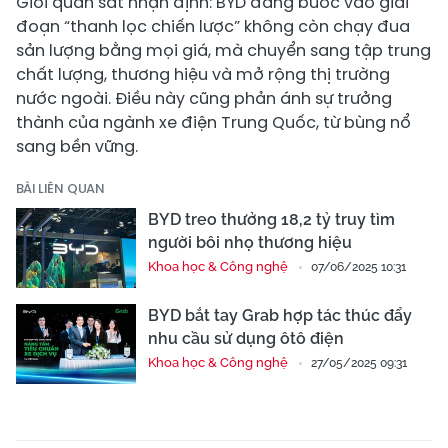
Giới quan sát nhận định: BYD đang bước vào giai
đoạn “thanh lọc chiến lược” không còn chạy đua
sản lượng bằng mọi giá, mà chuyển sang tập trung
chất lượng, thương hiệu và mở rộng thị trường
nước ngoài. Điều này cũng phản ánh sự trưởng
thành của ngành xe điện Trung Quốc, từ bùng nổ
sang bền vững.
BÀI LIÊN QUAN
BYD treo thưởng 18,2 tỷ truy tìm
người bôi nhọ thương hiệu
Khoa học & Công nghệ
07/06/2025 10:31
BYD bắt tay Grab hợp tác thúc đẩy
nhu cầu sử dụng ôtô điện
Khoa học & Công nghệ
27/05/2025 09:31