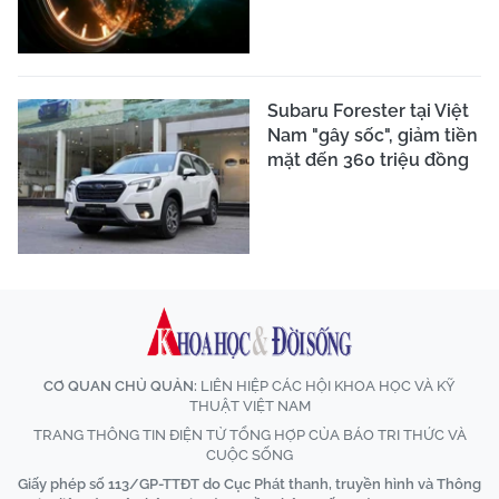
Subaru Forester tại Việt
Nam "gây sốc", giảm tiền
mặt đến 360 triệu đồng
CƠ QUAN CHỦ QUẢN:
LIÊN HIỆP CÁC HỘI KHOA HỌC VÀ KỸ
THUẬT VIỆT NAM
TRANG THÔNG TIN ĐIỆN TỬ TỔNG HỢP CỦA BÁO TRI THỨC VÀ
CUỘC SỐNG
Giấy phép số 113/GP-TTĐT do Cục Phát thanh, truyền hình và Thông