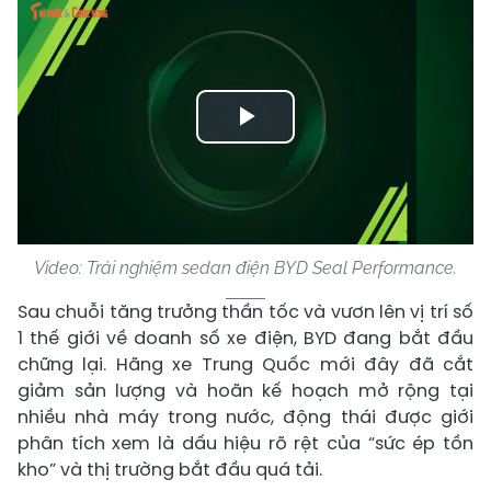
Play
Video
Video: Trải nghiệm sedan điện BYD Seal Performance.
Sau chuỗi tăng trưởng thần tốc và vươn lên vị trí số
1 thế giới về doanh số xe điện, BYD đang bắt đầu
chững lại. Hãng xe Trung Quốc mới đây đã cắt
giảm sản lượng và hoãn kế hoạch mở rộng tại
nhiều nhà máy trong nước, động thái được giới
phân tích xem là dấu hiệu rõ rệt của “sức ép tồn
kho” và thị trường bắt đầu quá tải.