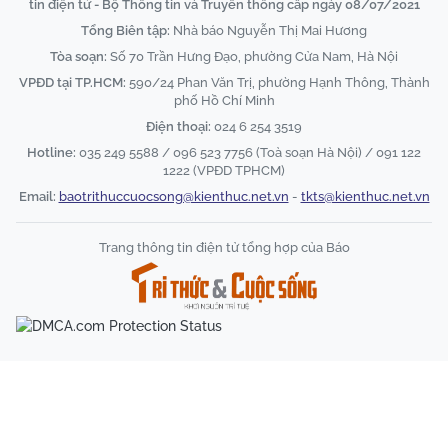
tin điện tử - Bộ Thông tin và Truyền thông cấp ngày 08/07/2021
Tổng Biên tập:
Nhà báo Nguyễn Thị Mai Hương
Tòa soạn:
Số 70 Trần Hưng Đạo, phường Cửa Nam, Hà Nội
VPĐD tại TP.HCM:
590/24 Phan Văn Trị, phường Hạnh Thông, Thành
phố Hồ Chí Minh
Điện thoại:
024 6 254 3519
Hotline:
035 249 5588 / 096 523 7756 (Toà soạn Hà Nội) / 091 122
1222 (VPĐD TPHCM)
Email:
baotrithuccuocsong@kienthuc.net.vn
-
tkts@kienthuc.net.vn
Trang thông tin điện tử tổng hợp của Báo