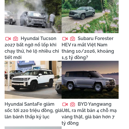
Hyundai Tucson
Subaru Forester
2027 bất ngờ nổ lốp khi
HEV ra mắt Việt Nam
chạy thử, hé lộ nhiều chi
tháng 10/2026, khoảng
tiết mới
1,5 tỷ đồng?
Hyundai SantaFe giảm
BYD Yangwang
sốc tới 220 triệu đồng, giá
U8L ra mắt bản 4 chỗ mạ
lăn bánh thấp kỷ lục
vàng thật, giá bán hơn 7
tỷ đồng