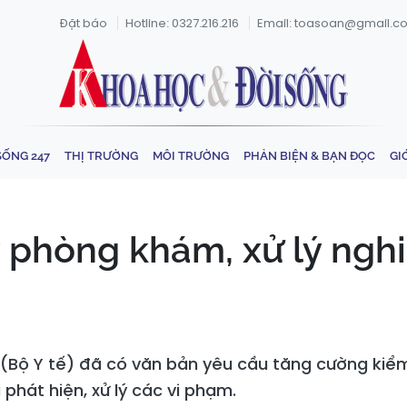
Đặt báo
Hotline: 0327.216.216
Email: toasoan@gmail.c
SỐNG 247
THỊ TRƯỜNG
MÔI TRƯỜNG
PHẢN BIỆN & BẠN ĐỌC
GI
lý phòng khám, xử lý ngh
(Bộ Y tế) đã có văn bản yêu cầu tăng cường kiểm
phát hiện, xử lý các vi phạm.