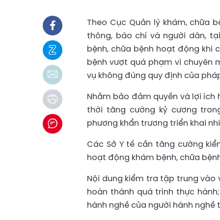
Theo Cục Quản lý khám, chữa bệ
thông, báo chí và người dân, t
bệnh, chữa bệnh hoạt động khi 
bệnh vượt quá phạm vi chuyên m
vụ không đúng quy định của pháp
Nhằm bảo đảm quyền và lợi ích h
thời tăng cường kỷ cương tro
phương khẩn trương triển khai nhi
Các Sở Y tế cần tăng cường kiể
hoạt động khám bệnh, chữa bệnh
Nội dung kiểm tra tập trung vào 
hoàn thành quá trình thực hành;
hành nghề của người hành nghề tạ