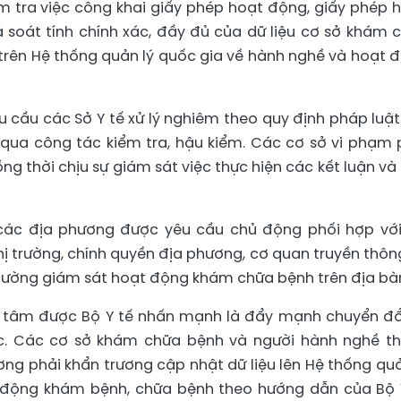
ểm tra việc công khai giấy phép hoạt động, giấy phép 
à soát tính chính xác, đầy đủ của dữ liệu cơ sở khám 
 trên Hệ thống quản lý quốc gia về hành nghề và hoạt 
 cầu các Sở Y tế xử lý nghiêm theo quy định pháp luật
qua công tác kiểm tra, hậu kiểm. Các cơ sở vi phạm 
ng thời chịu sự giám sát việc thực hiện các kết luận và 
 các địa phương được yêu cầu chủ động phối hợp với
hị trường, chính quyền địa phương, cơ quan truyền thôn
cường giám sát hoạt động khám chữa bệnh trên địa bà
g tâm được Bộ Y tế nhấn mạnh là đẩy mạnh chuyển đổ
ợc. Các cơ sở khám chữa bệnh và người hành nghề t
ng phải khẩn trương cập nhật dữ liệu lên Hệ thống quả
 động khám bệnh, chữa bệnh theo hướng dẫn của Bộ 