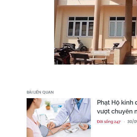
BÀI LIÊN QUAN
Phạt Hộ kinh
vượt chuyên
30/05
Đời sống 247