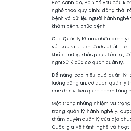
Bên cạnh đó, Bộ Y tế yêu cầu ki
nghề theo quy định; đồng thời r
bệnh và dữ liệu người hành nghề
khám bệnh, chữa bệnh.
Cục Quản lý Khám, chữa bệnh yêu
với các vi phạm được phát hiện 
khẩn trương khắc phục tồn tại, đồ
nghị xử lý của cơ quan quản lý.
Để nâng cao hiệu quả quản lý,
lượng công an, cơ quan quản lý t
các đơn vị liên quan nhằm tăng 
Một trong những nhiệm vụ trọn
trong quản lý hành nghề y, dư
thẩm quyền quản lý của địa phươ
Quốc gia về hành nghề và hoạt