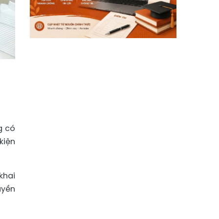
g có
kiện
khai
uyền