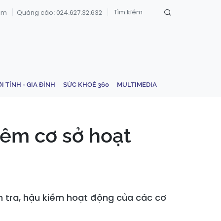
om
Quảng cáo: 024.627.32.632
ỚI TÍNH - GIA ĐÌNH
SỨC KHOẺ 360
MULTIMEDIA
iêm cơ sở hoạt
 tra, hậu kiểm hoạt động của các cơ