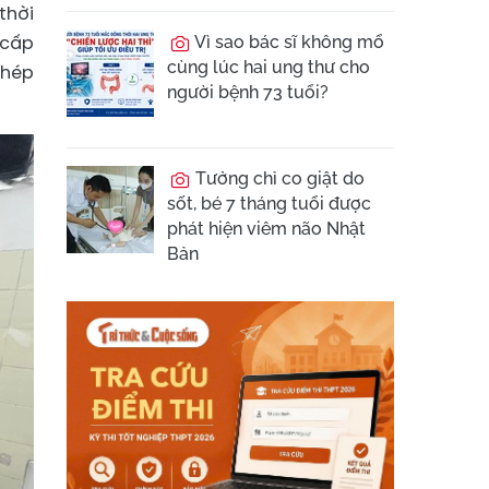
thời
 cấp
Vì sao bác sĩ không mổ
cùng lúc hai ung thư cho
phép
người bệnh 73 tuổi?
Tưởng chỉ co giật do
sốt, bé 7 tháng tuổi được
phát hiện viêm não Nhật
Bản