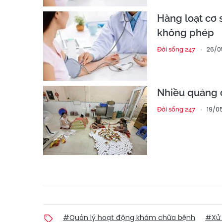
Hàng loạt cơ 
không phép
26/0
Đời sống 247
Nhiều quảng 
19/0
Đời sống 247
#Quản lý hoạt động khám chữa bệnh
#Xử 