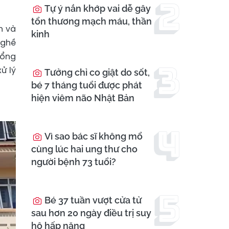
Tự ý nắn khớp vai dễ gây
tổn thương mạch máu, thần
n và
kinh
nghề
cổng
ử lý
Tưởng chỉ co giật do sốt,
bé 7 tháng tuổi được phát
hiện viêm não Nhật Bản
Vì sao bác sĩ không mổ
cùng lúc hai ung thư cho
người bệnh 73 tuổi?
Bé 37 tuần vượt cửa tử
sau hơn 20 ngày điều trị suy
hô hấp nặng