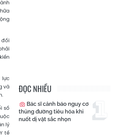
hành
chữa
động
 đối
phải
kiến
 lực
ĐỌC NHIỀU
g và
n.
Bác sĩ cảnh báo nguy cơ
i số
thủng đường tiêu hóa khi
huộc
nuốt dị vật sắc nhọn
n lý
Y tế