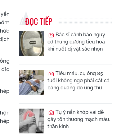
uyền
ĐỌC TIẾP
khám
chữa
Bác sĩ cảnh báo nguy
dịch
cơ thủng đường tiêu hóa
khi nuốt dị vật sắc nhọn
đồng
 địa
Tiểu máu, cụ ông 85
tuổi không ngờ phải cắt cả
bàng quang do ung thư
phép
nhận
Tự ý nắn khớp vai dễ
gây tổn thương mạch máu,
phép
thần kinh