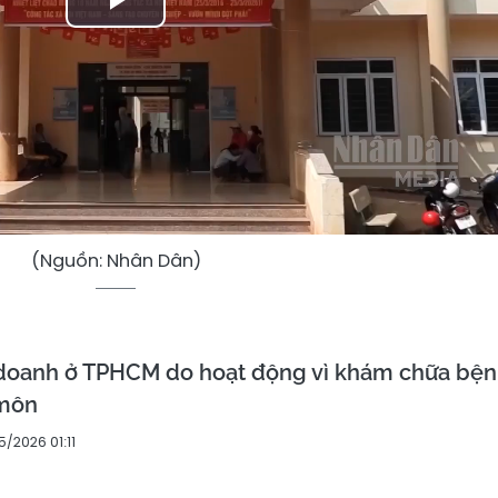
Play
Video
(Nguồn: Nhân Dân)
 doanh ở TPHCM do hoạt động vì khám chữa bệ
 môn
/2026 01:11