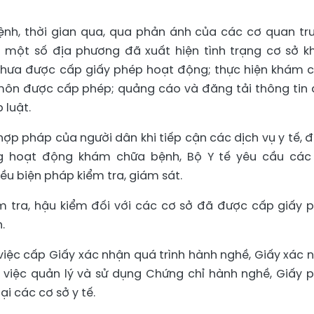
nh, thời gian qua, qua phản ánh của các cơ quan tr
ại một số địa phương đã xuất hiện tình trạng cơ sở 
chưa được cấp giấy phép hoạt động; thực hiện khám 
ôn được cấp phép; quảng cáo và đăng tải thông tin 
 luật.
ợp pháp của người dân khi tiếp cận các dịch vụ y tế, 
ng hoạt động khám chữa bệnh, Bộ Y tế yêu cầu các
ều biện pháp kiểm tra, giám sát.
m tra, hậu kiểm đối với các cơ sở đã được cấp giấy 
.
việc cấp Giấy xác nhận quá trình hành nghề, Giấy xác 
 việc quản lý và sử dụng Chứng chỉ hành nghề, Giấy 
i các cơ sở y tế.