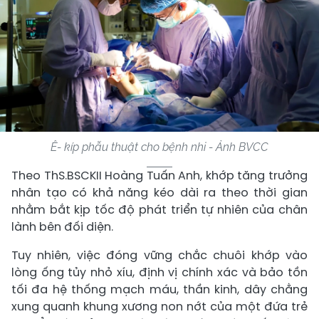
Ê- kíp phẫu thuật cho bệnh nhi - Ảnh BVCC
Theo ThS.BSCKII Hoàng Tuấn Anh, khớp tăng trưởng
nhân tạo có khả năng kéo dài ra theo thời gian
nhằm bắt kịp tốc độ phát triển tự nhiên của chân
lành bên đối diện.
Tuy nhiên, việc đóng vững chắc chuôi khớp vào
lòng ống tủy nhỏ xíu, định vị chính xác và bảo tồn
tối đa hệ thống mạch máu, thần kinh, dây chằng
xung quanh khung xương non nớt của một đứa trẻ