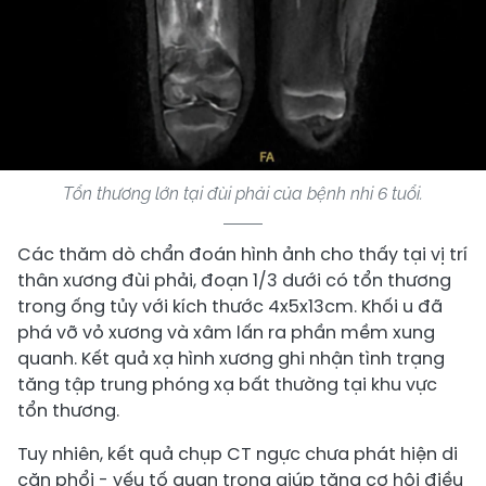
Tổn thương lớn tại đùi phải của bệnh nhi 6 tuổi.
Các thăm dò chẩn đoán hình ảnh cho thấy tại vị trí
thân xương đùi phải, đoạn 1/3 dưới có tổn thương
trong ống tủy với kích thước 4x5x13cm. Khối u đã
phá vỡ vỏ xương và xâm lấn ra phần mềm xung
quanh. Kết quả xạ hình xương ghi nhận tình trạng
tăng tập trung phóng xạ bất thường tại khu vực
tổn thương.
Tuy nhiên, kết quả chụp CT ngực chưa phát hiện di
căn phổi - yếu tố quan trọng giúp tăng cơ hội điều