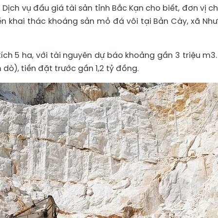
 Dịch vụ đấu giá tài sản tỉnh Bắc Kạn cho biết, đơn vị c
ền khai thác khoáng sản mỏ đá vôi tại Bản Cày, xã Như
ích 5 ha, với tài nguyên dự báo khoảng gần 3 triệu m3.
ò), tiền đặt trước gần 1,2 tỷ đồng.