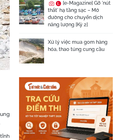
[e-Magazine] Gỡ 'nút
thắt' hạ tầng sạc – Mở
đường cho chuyển dịch
năng lượng [Kỳ 2]
Xử lý việc mua gom hàng
hóa, thao túng cung cầu
rung
.
tỉnh