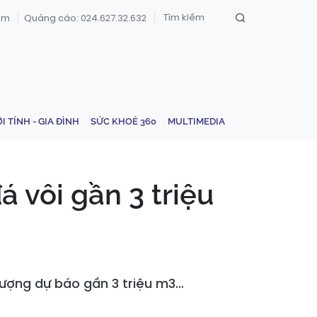
om
Quảng cáo: 024.627.32.632
ỚI TÍNH - GIA ĐÌNH
SỨC KHOẺ 360
MULTIMEDIA
 vôi gần 3 triệu
 lượng dự báo gần 3 triệu m3…