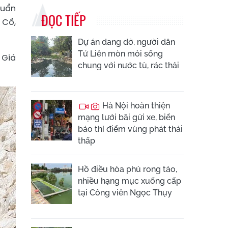
huẩn
ĐỌC TIẾP
 Cố,
Dự án dang dở, người dân
Tứ Liên mòn mỏi sống
 Giá
chung với nước tù, rác thải
Hà Nội hoàn thiện
mạng lưới bãi gửi xe, biển
báo thí điểm vùng phát thải
thấp
Hồ điều hòa phủ rong tảo,
nhiều hạng mục xuống cấp
tại Công viên Ngọc Thụy