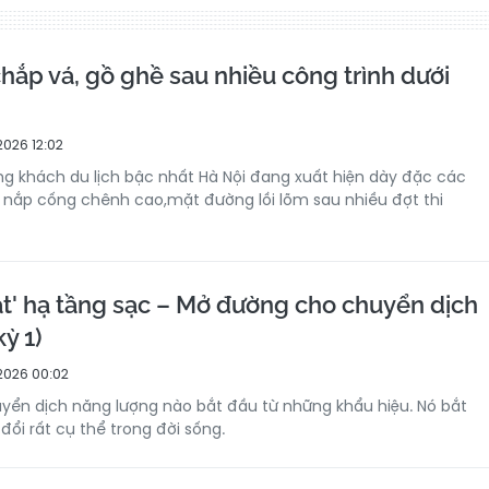
hắp vá, gồ ghề sau nhiều công trình dưới
2026 12:02
 khách du lịch bậc nhất Hà Nội đang xuất hiện dày đặc các
 nắp cống chênh cao,mặt đường lồi lõm sau nhiều đợt thi
ắt' hạ tầng sạc – Mở đường cho chuyển dịch
ỳ 1)
2026 00:02
yển dịch năng lượng nào bắt đầu từ những khẩu hiệu. Nó bắt
ổi rất cụ thể trong đời sống.