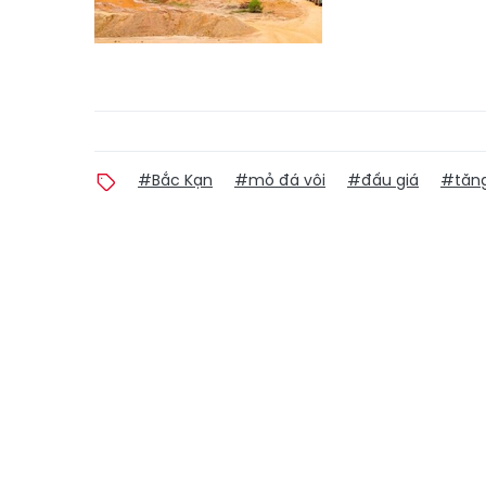
#Bắc Kạn
#mỏ đá vôi
#đấu giá
#tăng