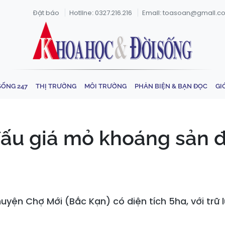
Đặt báo
Hotline: 0327.216.216
Email: toasoan@gmail.c
SỐNG 247
THỊ TRƯỜNG
MÔI TRƯỜNG
PHẢN BIỆN & BẠN ĐỌC
GI
ấu giá mỏ khoáng sản đá
uyện Chợ Mới (Bắc Kạn) có diện tích 5ha, với trữ