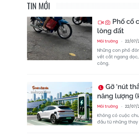
TIN MỚI
Phố cổ c
lòng đất
22/07/
Môi trường
Những con phố đông
vết cắt ngang dọc,
công.
Gỡ 'nút th
năng lượng (k
22/07/
Môi trường
Không có cuộc chu
đầu từ những thay đ