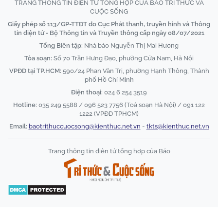
TRANG THÔNG TIN ĐIỆN TỬ TỔNG HỢP CỦA BÁO TRI THỨC VÀ
CUỘC SỐNG
Giấy phép số 113/GP-TTĐT do Cục Phát thanh, truyền hình và Thông
tin điện tử - Bộ Thông tin và Truyền thông cấp ngày 08/07/2021
Tổng Biên tập:
Nhà báo Nguyễn Thị Mai Hương
Tòa soạn:
Số 70 Trần Hưng Đạo, phường Cửa Nam, Hà Nội
VPĐD tại TP.HCM:
590/24 Phan Văn Trị, phường Hạnh Thông, Thành
phố Hồ Chí Minh
Điện thoại:
024 6 254 3519
Hotline:
035 249 5588 / 096 523 7756 (Toà soạn Hà Nội) / 091 122
1222 (VPĐD TPHCM)
Email:
baotrithuccuocsong@kienthuc.net.vn
-
tkts@kienthuc.net.vn
Trang thông tin điện tử tổng hợp của Báo