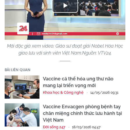
Play
Video
Mời độc giả xem video: Giáo sư đoạt giải Nobel Hóa Học
giao lưu với sinh viên Việt Nam.Nguồn: VTV24.
BÀI LIÊN QUAN
Vaccine cá thể hóa ung thư não
mang lại triển vọng mới
Khoa học & Công nghệ
14/05/2026 09:31
Vaccine Envacgen phòng bệnh tay
chân miệng chính thức lưu hành tại
Việt Nam
Đời sống 247
18/03/2026 04:47