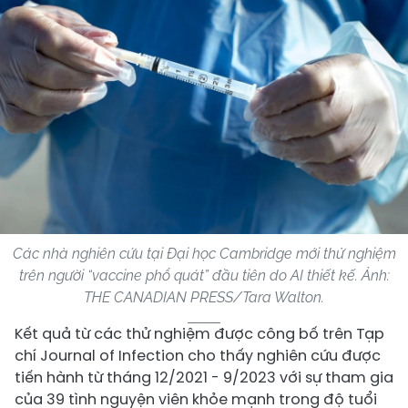
Các nhà nghiên cứu tại Đại học Cambridge mới thử nghiệm
trên người “vaccine phổ quát” đầu tiên do AI thiết kế. Ảnh:
THE CANADIAN PRESS/Tara Walton.
Kết quả từ các thử nghiệm được công bố trên Tạp
chí Journal of Infection cho thấy nghiên cứu được
tiến hành từ tháng 12/2021 - 9/2023 với sự tham gia
của 39 tình nguyện viên khỏe mạnh trong độ tuổi