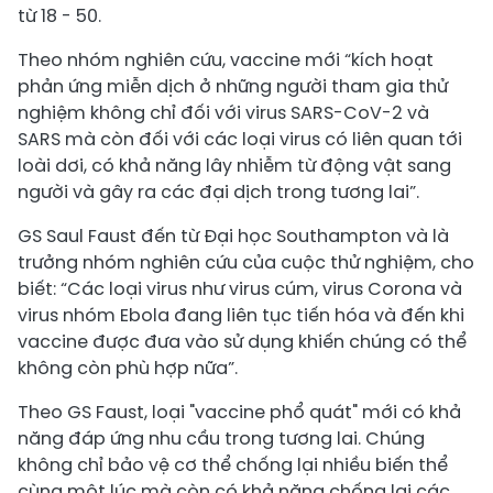
từ 18 - 50.
Theo nhóm nghiên cứu, vaccine mới “kích hoạt
phản ứng miễn dịch ở những người tham gia thử
nghiệm không chỉ đối với virus SARS-CoV-2 và
SARS mà còn đối với các loại virus có liên quan tới
loài dơi, có khả năng lây nhiễm từ động vật sang
người và gây ra các đại dịch trong tương lai”.
GS Saul Faust đến từ Đại học Southampton và là
trưởng nhóm nghiên cứu của cuộc thử nghiệm, cho
biết: “Các loại virus như virus cúm, virus Corona và
virus nhóm Ebola đang liên tục tiến hóa và đến khi
vaccine được đưa vào sử dụng khiến chúng có thể
không còn phù hợp nữa”.
Theo GS Faust, loại "vaccine phổ quát" mới có khả
năng đáp ứng nhu cầu trong tương lai. Chúng
không chỉ bảo vệ cơ thể chống lại nhiều biến thể
cùng một lúc mà còn có khả năng chống lại các