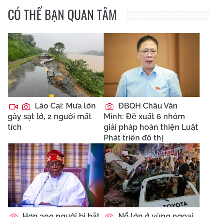
CÓ THỂ BẠN QUAN TÂM
Lào Cai: Mưa lớn
ĐBQH Châu Văn
gây sạt lở, 2 người mất
Minh: Đề xuất 6 nhóm
tích
giải pháp hoàn thiện Luật
Phát triển đô thị
Hơn 300 người bị bắt
Nổ lớn ở vùng ngoại