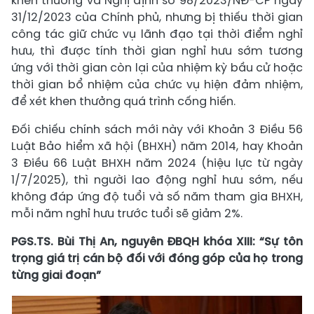
khen thưởng và Nghị định số 98/2023/NĐ-CP ngày
31/12/2023 của Chính phủ, nhưng bị thiếu thời gian
công tác giữ chức vụ lãnh đạo tại thời điểm nghỉ
hưu, thì được tính thời gian nghỉ hưu sớm tương
ứng với thời gian còn lại của nhiệm kỳ bầu cử hoặc
thời gian bổ nhiệm của chức vụ hiện đảm nhiệm,
để xét khen thưởng quá trình cống hiến.
Đối chiếu chính sách mới này với Khoản 3 Điều 56
Luật Bảo hiểm xã hội (BHXH) năm 2014, hay Khoản
3 Điều 66 Luật BHXH năm 2024 (hiệu lực từ ngày
1/7/2025), thì người lao động nghỉ hưu sớm, nếu
không đáp ứng độ tuổi và số năm tham gia BHXH,
mỗi năm nghỉ hưu trước tuổi sẽ giảm 2%.
PGS.TS. Bùi Thị An, nguyên ĐBQH khóa XIII: “Sự tôn
trọng giá trị cán bộ đối với đóng góp của họ trong
từng giai đoạn”