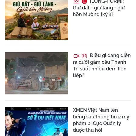
[LONG-FORM]:
Giữ đất - giữ làng - giữ
hồn Mường [kỳ 1]
Điều gì đang diễn
ra dưới gầm cầu Thanh
Trì suốt nhiều đêm liên
tiếp?
XMEN Việt Nam lên
tiếng sau thông tin 2 mỹ
phẩm bị Cục Quản lý
dược thu hồi