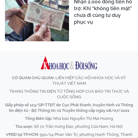
Nhận 2.000 đồng tiền hỗ
trợ: Khi “không tiền mặt”
chưa đi cùng tư duy
phục vụ
CƠ QUAN CHỦ QUẢN:
LIÊN HIỆP CÁC HỘI KHOA HỌC VÀ KỸ
THUẬT VIỆT NAM
TRANG THÔNG TIN ĐIỆN TỬ TỔNG HỢP CỦA BÁO TRI THỨC VÀ
CUỘC SỐNG
Giấy phép số 113/GP-TTĐT do Cục Phát thanh, truyền hình và Thông
tin điện tử - Bộ Thông tin và Truyền thông cấp ngày 08/07/2021
Tổng Biên tập:
Nhà báo Nguyễn Thị Mai Hương
Tòa soạn:
Số 70 Trần Hưng Đạo, phường Cửa Nam, Hà Nội
VPĐD tại TP.HCM:
590/24 Phan Văn Trị, phường Hạnh Thông, Thành