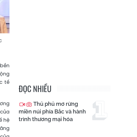
c
 bền
rộng
c tế
ĐỌC NHIỀU
ương
Thủ phủ mơ rừng
 của
miền núi phía Bắc và hành
trình thương mại hóa
ế hệ
năng
 của