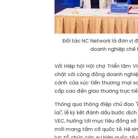
Đối tác NC Network là đơn vị 
doanh nghiệp chế 
Với Hiệp hội Hội chợ Triển lãm 
chặt với cộng đồng doanh nghiệp
cánh cửa xúc tiến thương mại s
cấp cao đến giao thương trực tiế
Thông qua thông điệp chủ đạo "H
lai", lễ ký kết đánh dấu bước dịc
VEC, hướng tới mục tiêu đồng sở h
mới mang tầm cỡ quốc tế. Hệ sin
lực tổ chức các sự kiện quốc tế