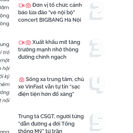
Đơn vị tổ chức cảnh
 lãm
báo lừa đảo "vé nội bộ"
động
concert BIGBANG Hà Nội
Đông
Xuất khẩu mít tăng
rung
trưởng mạnh nhờ thông
 trò
đường chính ngạch
 một
 hội
i kỳ
Sống xa trung tâm, chủ
thêm
xe VinFast vẫn tự tin “sạc
ường
điện tiện hơn đổ xăng”
 nối
Trung tá CSGT, người từng
“dẫn đường 4 đời Tổng
thống Mỹ” từ trần
đang