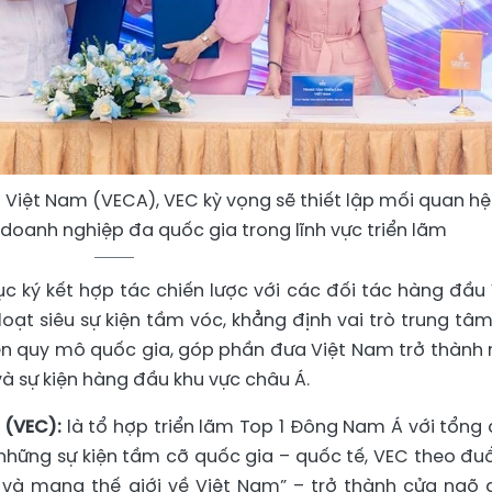
m Việt Nam (VECA), VEC kỳ vọng sẽ thiết lập mối quan hệ
doanh nghiệp đa quốc gia trong lĩnh vực triển lãm
tục ký kết hợp tác chiến lược với các đối tác hàng đầu 
oạt siêu sự kiện tầm vóc, khẳng định vai trò trung tâm
iện quy mô quốc gia, góp phần đưa Việt Nam trở thành
à sự kiện hàng đầu khu vực châu Á.
 (VEC):
là tổ hợp triển lãm Top 1 Đông Nam Á với tổng 
những sự kiện tầm cỡ quốc gia – quốc tế, VEC theo đuổ
 và mang thế giới về Việt Nam” – trở thành cửa ngõ 