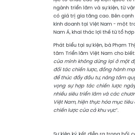
ngành triển lãm và sự kiện, từ 
có giá trị gia tăng cao. Bên cạn
kinh doanh tại Việt Nam - một t
Nam Á, khai thác lợi thế từ tổ hợ
Phát biểu tại sự kiện, bà Phạm T
tâm Triển lãm Việt Nam cho biết:
của mình không dừng lại ở một đị
đối tác chiến lược, đồng hành m
để thúc đẩy đầu tư, nâng tầm quy
vọng sự hợp tác chiến lược ngà
nhiều siêu triển lãm và các chươn
Việt Nam, hiện thực hóa mục tiêu
chiến lược của cả khu vực
”.
Sự kiện ký kết diễn ra trong bối