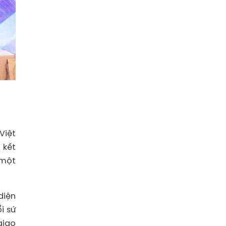
Việt
 kết
 một
diện
i sứ
giao