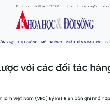
Đặt báo
Hotline: 0327.216.216
Email: toasoan@gmail.c
SỐNG 247
THỊ TRƯỜNG
MÔI TRƯỜNG
PHẢN BIỆN & BẠN ĐỌC
GI
lược với các đối tác hàn
n lãm Việt Nam (VEC) ký kết Biên bản ghi nhớ hợp