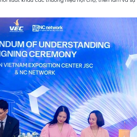
hời xuất khẩu các thương hiệu hội chợ, triển lãm và sự 