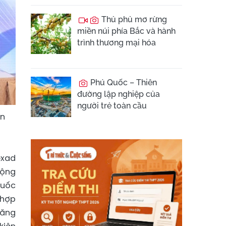
Thủ phủ mơ rừng
miền núi phía Bắc và hành
trình thương mại hóa
Phú Quốc – Thiên
đường lập nghiệp của
người trẻ toàn cầu
ện
exad
rộng
quốc
 hợp
năng