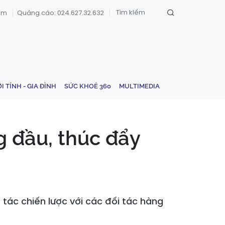
om
Quảng cáo: 024.627.32.632
ỚI TÍNH - GIA ĐÌNH
SỨC KHOẺ 360
MULTIMEDIA
g đầu, thúc đẩy
 tác chiến lược với các đối tác hàng