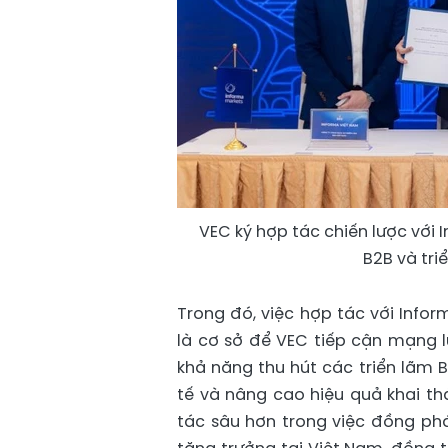
VEC ký hợp tác chiến lược với 
B2B và tri
Trong đó, việc hợp tác với Info
là cơ sở để VEC tiếp cận mạng l
khả năng thu hút các triển lãm 
tế và nâng cao hiệu quả khai t
tác sâu hơn trong việc đồng phá