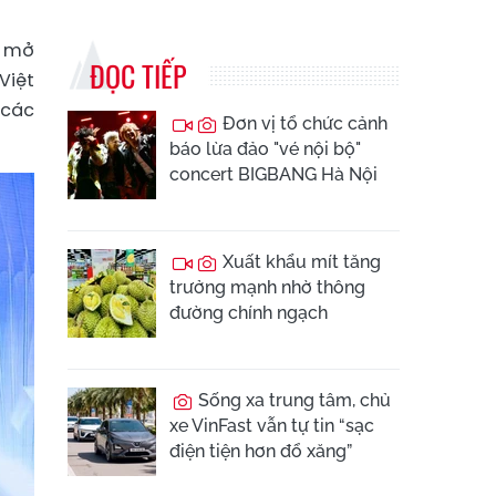
à mở
ĐỌC TIẾP
Việt
 các
Đơn vị tổ chức cảnh
báo lừa đảo "vé nội bộ"
concert BIGBANG Hà Nội
Xuất khẩu mít tăng
trưởng mạnh nhờ thông
đường chính ngạch
Sống xa trung tâm, chủ
xe VinFast vẫn tự tin “sạc
điện tiện hơn đổ xăng”