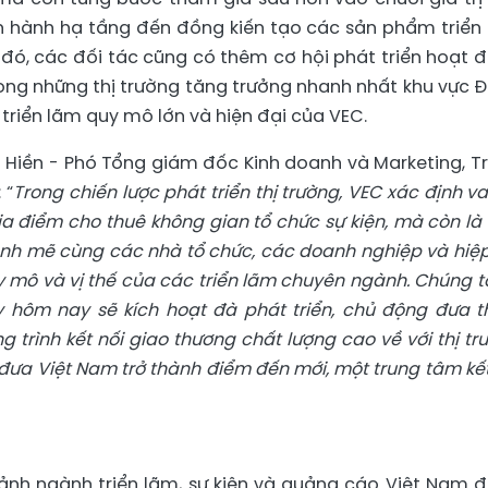
vận hành hạ tầng đến đồng kiến tạo các sản phẩm triển
h đó, các đối tác cũng có thêm cơ hội phát triển hoạt 
rong những thị trường tăng trưởng nhanh nhất khu vực 
p triển lãm quy mô lớn và hiện đại của VEC.
hị Hiền - Phó Tổng giám đốc Kinh doanh và Marketing, T
 “
Trong chiến lược phát triển thị trường, VEC xác định vai
a điểm cho thuê không gian tổ chức sự kiện, mà còn là
ạnh mẽ cùng các nhà tổ chức, các doanh nghiệp và hiệp
 mô và vị thế của các triển lãm chuyên ngành. Chúng tô
y hôm nay sẽ kích hoạt đà phát triển, chủ động đưa 
g trình kết nối giao thương chất lượng cao về với thị tr
 đưa Việt Nam trở thành điểm đến mới, một trung tâm kết
 cảnh ngành triển lãm, sự kiện và quảng cáo Việt Nam 