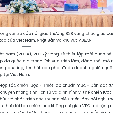
đóng vai trò cầu nối giao thương B2B vững chắc giữa cá
tạo của Việt Nam, Nhật Bản và khu vực ASEAN
Việt Nam (VECA), VEC kỳ vọng sẽ thiết lập mối quan hệ
 đa quốc gia trong lĩnh vực triển lãm, đồng thời mở 
ong phương, thu hút các phái đoàn doanh nghiệp quố
p tại Việt Nam.
ợp tác chiến lược - Thiết lập chuẩn mực - Dẫn dắt t
h chuyển mang tính lịch sử và định hình vị thế chiến lược
ữu và phát triển các thương hiệu triển lãm, hội nghị th
h thái đối tác chiến lược không chỉ giúp VEC mở rộng 
 mà còn từng bước tham gia sâu hơn vào chuỗi giá trị