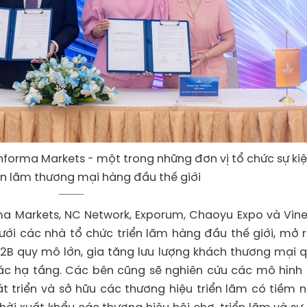
Informa Markets - một trong những đơn vị tổ chức sự ki
ển lãm thương mại hàng đầu thế giới
rma Markets, NC Network, Exporum, Chaoyu Expo và Vin
ưới các nhà tổ chức triển lãm hàng đầu thế giới, mở 
B2B quy mô lớn, gia tăng lưu lượng khách thương mại 
hác hạ tầng. Các bên cũng sẽ nghiên cứu các mô hình
t triển và sở hữu các thương hiệu triển lãm có tiềm 