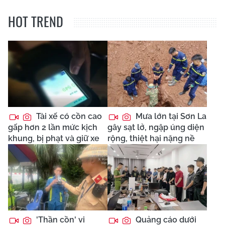
HOT TREND
Tài xế có cồn cao
Mưa lớn tại Sơn La
gấp hơn 2 lần mức kịch
gây sạt lở, ngập úng diện
khung, bị phạt và giữ xe
rộng, thiệt hại nặng nề
'Thần cồn' vi
Quảng cáo dưới