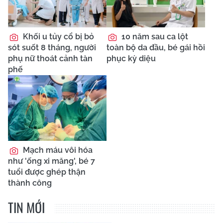
Khối u tủy cổ bị bỏ
10 năm sau ca lột
sót suốt 8 tháng, người
toàn bộ da đầu, bé gái hồi
phụ nữ thoát cảnh tàn
phục kỳ diệu
phế
Mạch máu vôi hóa
như 'ống xi măng', bé 7
tuổi được ghép thận
thành công
TIN MỚI