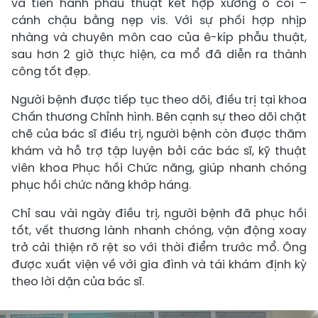
và tiến hành phẫu thuật kết hợp xương ổ cối –
cánh chậu bằng nẹp vis. Với sự phối hợp nhịp
nhàng và chuyên môn cao của ê-kíp phẫu thuật,
sau hơn 2 giờ thực hiện, ca mổ đã diễn ra thành
công tốt đẹp.
Người bệnh được tiếp tục theo dõi, điều trị tại khoa
Chấn thương Chỉnh hình. Bên cạnh sự theo dõi chặt
chẽ của bác sĩ điều trị, người bệnh còn được thăm
khám và hỗ trợ tập luyện bởi các bác sĩ, kỹ thuật
viên khoa Phục hồi Chức năng, giúp nhanh chóng
phục hồi chức năng khớp háng.
Chỉ sau vài ngày điều trị, người bệnh đã phục hồi
tốt, vết thương lành nhanh chóng, vận động xoay
trở cải thiện rõ rệt so với thời điểm trước mổ. Ông
được xuất viện về với gia đình và tái khám định kỳ
theo lời dặn của bác sĩ.