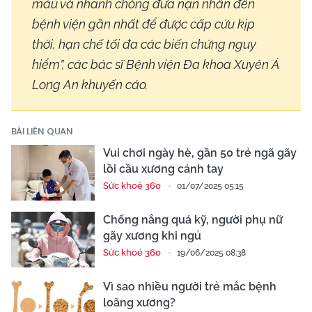
máu và nhanh chóng đưa nạn nhân đến
bệnh viện gần nhất để được cấp cứu kịp
thời, hạn chế tối đa các biến chứng nguy
hiểm”, các bác sĩ Bệnh viện Đa khoa Xuyên Á
Long An khuyến cáo.
BÀI LIÊN QUAN
Vui chơi ngày hè, gần 50 trẻ ngã gãy
lồi cầu xương cánh tay
Sức khoẻ 360
01/07/2025 05:15
Chống nắng quá kỹ, người phụ nữ
gãy xương khi ngủ
Sức khoẻ 360
19/06/2025 08:38
Vì sao nhiều người trẻ mắc bệnh
loãng xương?