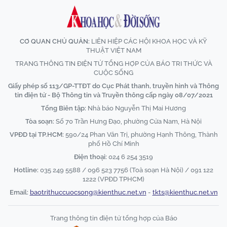
CƠ QUAN CHỦ QUẢN:
LIÊN HIỆP CÁC HỘI KHOA HỌC VÀ KỸ
THUẬT VIỆT NAM
TRANG THÔNG TIN ĐIỆN TỬ TỔNG HỢP CỦA BÁO TRI THỨC VÀ
CUỘC SỐNG
Giấy phép số 113/GP-TTĐT do Cục Phát thanh, truyền hình và Thông
tin điện tử - Bộ Thông tin và Truyền thông cấp ngày 08/07/2021
Tổng Biên tập:
Nhà báo Nguyễn Thị Mai Hương
Tòa soạn:
Số 70 Trần Hưng Đạo, phường Cửa Nam, Hà Nội
VPĐD tại TP.HCM:
590/24 Phan Văn Trị, phường Hạnh Thông, Thành
phố Hồ Chí Minh
Điện thoại:
024 6 254 3519
Hotline:
035 249 5588 / 096 523 7756 (Toà soạn Hà Nội) / 091 122
1222 (VPĐD TPHCM)
Email:
baotrithuccuocsong@kienthuc.net.vn
-
tkts@kienthuc.net.vn
Trang thông tin điện tử tổng hợp của Báo