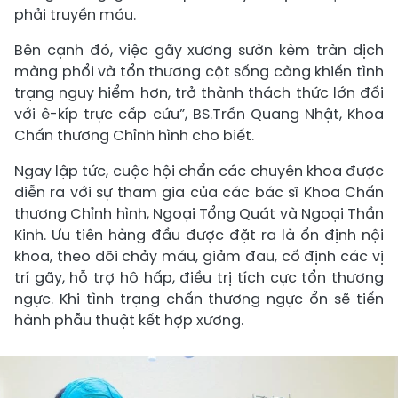
phải truyền máu.
Bên cạnh đó, việc gãy xương sườn kèm tràn dịch
màng phổi và tổn thương cột sống càng khiến tình
trạng nguy hiểm hơn, trở thành thách thức lớn đối
với ê-kíp trực cấp cứu”, BS.Trần Quang Nhật, Khoa
Chấn thương Chỉnh hình cho biết.
Ngay lập tức, cuộc hội chẩn các chuyên khoa được
diễn ra với sự tham gia của các bác sĩ Khoa Chấn
thương Chỉnh hình, Ngoại Tổng Quát và Ngoại Thần
Kinh. Ưu tiên hàng đầu được đặt ra là ổn định nội
khoa, theo dõi chảy máu, giảm đau, cố định các vị
trí gãy, hỗ trợ hô hấp, điều trị tích cực tổn thương
ngực. Khi tình trạng chấn thương ngực ổn sẽ tiến
hành phẫu thuật kết hợp xương.