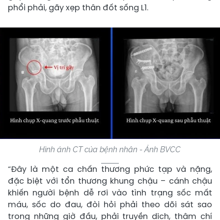
phổi phải, gãy xẹp thân đốt sống L1.
Hình ảnh CT của bệnh nhân - Ảnh BVCC
“Đây là một ca chấn thương phức tạp và nặng,
đặc biệt với tổn thương khung chậu – cánh chậu
khiến người bệnh dễ rơi vào tình trạng sốc mất
máu, sốc do đau, đòi hỏi phải theo dõi sát sao
trong những giờ đầu, phải truyền dịch, thậm chí