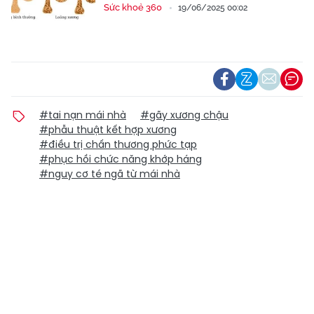
Sức khoẻ 360
19/06/2025 00:02
#tai nạn mái nhà
#gãy xương chậu
#phẫu thuật kết hợp xương
#điều trị chấn thương phức tạp
#phục hồi chức năng khớp háng
#nguy cơ té ngã từ mái nhà