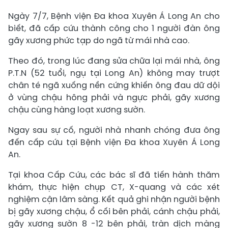
Ngày 7/7, Bệnh viện Đa khoa Xuyên Á Long An cho
biết, đã cấp cứu thành công cho 1 người đàn ông
gãy xương phức tạp do ngã từ mái nhà cao.
Theo đó, trong lúc đang sửa chữa lại mái nhà, ông
P.T.N (52 tuổi, ngụ tại Long An) không may trượt
chân té ngã xuống nền cứng khiến ông đau dữ dội
ở vùng chậu hông phải và ngực phải, gãy xương
chậu cùng hàng loạt xương sườn.
Ngay sau sự cố, người nhà nhanh chóng đưa ông
đến cấp cứu tại Bệnh viện Đa khoa Xuyên Á Long
An.
Tại khoa Cấp Cứu, các bác sĩ đã tiến hành thăm
khám, thực hiện chụp CT, X-quang và các xét
nghiệm cận lâm sàng. Kết quả ghi nhận người bệnh
bị gãy xương chậu, ổ cối bên phải, cánh chậu phải,
gãy xương sườn 8 -12 bên phải, tràn dịch màng