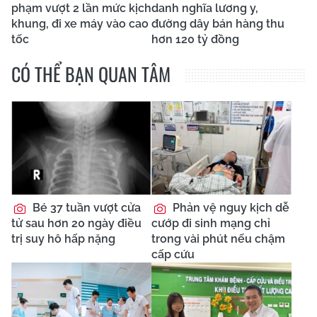
phạm vượt 2 lần mức kịch
danh nghĩa lương y,
khung, đi xe máy vào cao
đường dây bán hàng thu
tốc
hơn 120 tỷ đồng
CÓ THỂ BẠN QUAN TÂM
Bé 37 tuần vượt cửa
Phản vệ nguy kịch dễ
tử sau hơn 20 ngày điều
cướp đi sinh mạng chỉ
trị suy hô hấp nặng
trong vài phút nếu chậm
cấp cứu