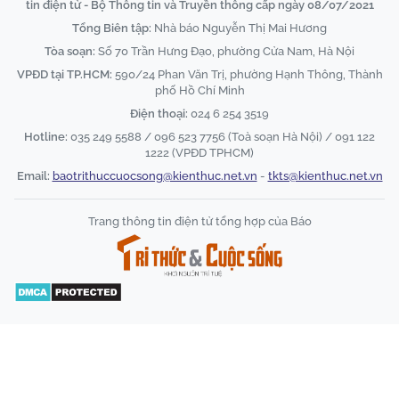
tin điện tử - Bộ Thông tin và Truyền thông cấp ngày 08/07/2021
Tổng Biên tập:
Nhà báo Nguyễn Thị Mai Hương
Tòa soạn:
Số 70 Trần Hưng Đạo, phường Cửa Nam, Hà Nội
VPĐD tại TP.HCM:
590/24 Phan Văn Trị, phường Hạnh Thông, Thành
phố Hồ Chí Minh
Điện thoại:
024 6 254 3519
Hotline:
035 249 5588 / 096 523 7756 (Toà soạn Hà Nội) / 091 122
1222 (VPĐD TPHCM)
Email:
baotrithuccuocsong@kienthuc.net.vn
-
tkts@kienthuc.net.vn
Trang thông tin điện tử tổng hợp của Báo