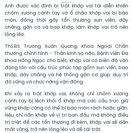
Anh được xác định bị trật khớp vai tái diễn khiến
chỏm xương cánh tay và ổ chảo khớp vai bị bào
mòn, đồng thời gây tổn thương sụn viền, dây
chằng, gân cơ và bao khớp, làm khớp vai trở nên
lỏng lẻo.
ThS.BS Trương Xuân Quang, Khoa Ngoại Chấn
thương chỉnh hình - Thần kinh sọ não, Bệnh viện Đa
khoa Hồng Ngọc cho biết, khớp vai có biên độ vận
động lớn với cấu trúc phức tạp gồm sụn viền, bao
khớp, dây chằng và hệ thống gân cơ giúp duy trì
độ vững và chức năng vận động.
Khi xảy ra trật khớp vai, không chỉ chỏm xương
cánh tay bị lệch khỏi ổ khớp mà các cấu trúc giữ
vững khớp cũng có thể bị bào mòn rách hoặc giãn.
Nếu chỉ nắn khớp về vị trí ban đầu mà không điều
trị triệt để các tổn thương đi kèm, khớp vai sẽ dần
mất vững, trở nên lỏng lẻo và dễ tái trật.