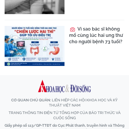
Vì sao bác sĩ không
mổ cùng lúc hai ung thư
cho người bệnh 73 tuổi?
CƠ QUAN CHỦ QUẢN:
LIÊN HIỆP CÁC HỘI KHOA HỌC VÀ KỸ
THUẬT VIỆT NAM
TRANG THÔNG TIN ĐIỆN TỬ TỔNG HỢP CỦA BÁO TRI THỨC VÀ
CUỘC SỐNG
Giấy phép số 113/GP-TTĐT do Cục Phát thanh, truyền hình và Thông