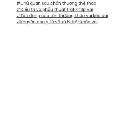
#Chủ quan sau chấn thương thể thao
#Điều trị và phẫu thuật trật khớp vai
#Tác động của tổn thương khớp vai kéo dài
#Khuyến cáo y tế về xử lý trật khớp vai