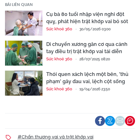
BÀI LIÊN QUAN
Cụ bà 80 tuổi nhập viện nghi đột
quỵ, phát hiện trật khớp vai bỏ sót
Sức khoẻ 360
30/05/2026 03:00
Di chuyển xương gân cơ qua cánh
tay điều trị trật khớp vai tái diễn
Sức khoẻ 360
28/07/2025 08:20
Thói quen xách lệch một bên, 'thủ
phạm' gây đau vai, lệch cột sống
Sức khoẻ 360
19/04/2026 23:50
#Chấn thương vai và trật khớp vai