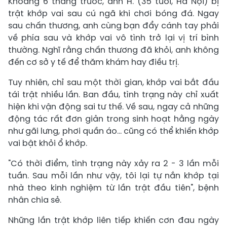
Khoảng 6 tháng trước, anh H. (35 tuổi, Hà Nội) bị
trật khớp vai sau cú ngã khi chơi bóng đá. Ngay
sau chấn thương, anh cùng bạn đẩy cánh tay phải
về phía sau và khớp vai vô tình trở lại vị trí bình
thường. Nghĩ rằng chấn thương đã khỏi, anh không
đến cơ sở y tế để thăm khám hay điều trị.
Tuy nhiên, chỉ sau một thời gian, khớp vai bắt đầu
tái trật nhiều lần. Ban đầu, tình trạng này chỉ xuất
hiện khi vận động sai tư thế. Về sau, ngay cả những
động tác rất đơn giản trong sinh hoạt hằng ngày
như gãi lưng, phơi quần áo... cũng có thể khiến khớp
vai bật khỏi ổ khớp.
"Có thời điểm, tình trạng này xảy ra 2 - 3 lần mỗi
tuần. Sau mỗi lần như vậy, tôi lại tự nắn khớp tại
nhà theo kinh nghiệm từ lần trật đầu tiên", bệnh
nhân chia sẻ.
Những lần trật khớp liên tiếp khiến cơn đau ngày