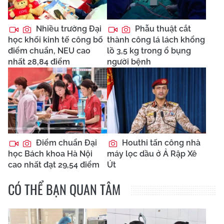
Nhiều trường Đại
Phẫu thuật cắt
học khối kinh tế công bố
thành công lá lách khổng
điểm chuẩn, NEU cao
lồ 3,5 kg trong ổ bụng
nhất 28,84 điểm
người bệnh
Điểm chuẩn Đại
Houthi tấn công nhà
học Bách khoa Hà Nội
máy lọc dầu ở Ả Rập Xê
cao nhất đạt 29,54 điểm
Út
CÓ THỂ BẠN QUAN TÂM