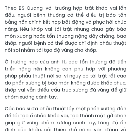
Theo BS Quang, với trường hợp trật khớp vai lần
đầu, người bệnh thường có thể điều trị bảo tồn
bằng nắn chỉnh kết hợp bất động và phục hồi chức
năng. Nếu khớp vai tái trật nhưng chưa gây bào
mòn xương hoặc tổn thương nặng dây chằng, bao
khớp, người bệnh có thể được chỉ định phẫu thuật
nội soi nhằm tái tạo độ vững cho khớp.
Ở trường hợp của anh H., các tổn thương đã tiến
triển nặng nên không còn phù hợp với phương
pháp phẫu thuật nội soi vì nguy cơ tái trật rất cao
do phần xương bị bào mòn không được khắc phục,
khớp vai vẫn thiếu cấu trúc xương đủ vững để giữ
chỏm xương cánh tay.
Các bác sĩ đã phẫu thuật lấy một phần xương đòn
để tái tạo ổ chảo khớp vai, tạo thành một gờ chặn
giúp giữ vững chỏm xương cánh tay, tăng độ ổn
định của khớp, cải thiện khả năng vận động và