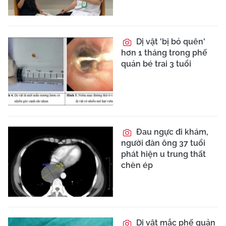
Dị vật 'bị bỏ quên'
hơn 1 tháng trong phế
quản bé trai 3 tuổi
Đau ngực đi khám,
người đàn ông 37 tuổi
phát hiện u trung thất
chèn ép
Dị vật mắc phế quản