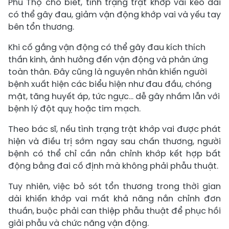
Phú Thọ cho biết, tình trạng trật khớp vai kéo dài
có thể gây đau, giảm vận động khớp vai và yếu tay
bên tổn thương.
Khi cố gắng vận động có thể gây đau kích thích
thần kinh, ảnh hưởng đến vận động và phản ứng
toàn thân. Đây cũng là nguyên nhân khiến người
bệnh xuất hiện các biểu hiện như đau đầu, chóng
mặt, tăng huyết áp, tức ngực… dễ gây nhầm lẫn với
bệnh lý đột quỵ hoặc tim mạch.
Theo bác sĩ, nếu tình trạng trật khớp vai được phát
hiện và điều trị sớm ngay sau chấn thương, người
bệnh có thể chỉ cần nắn chỉnh khớp kết hợp bất
động bằng đai cố định mà không phải phẫu thuật.
Tuy nhiên, việc bỏ sót tổn thương trong thời gian
dài khiến khớp vai mất khả năng nắn chỉnh đơn
thuần, buộc phải can thiệp phẫu thuật để phục hồi
giải phẫu và chức năng vận động.