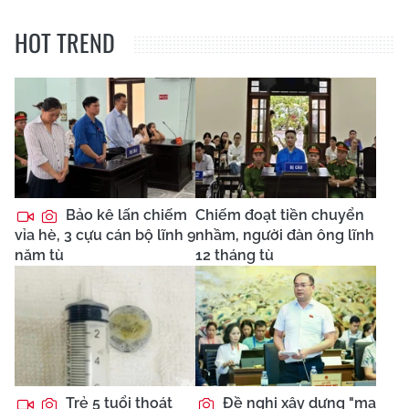
HOT TREND
Bảo kê lấn chiếm
Chiếm đoạt tiền chuyển
vỉa hè, 3 cựu cán bộ lĩnh 9
nhầm, người đàn ông lĩnh
năm tù
12 tháng tù
Trẻ 5 tuổi thoát
Đề nghị xây dựng "ma