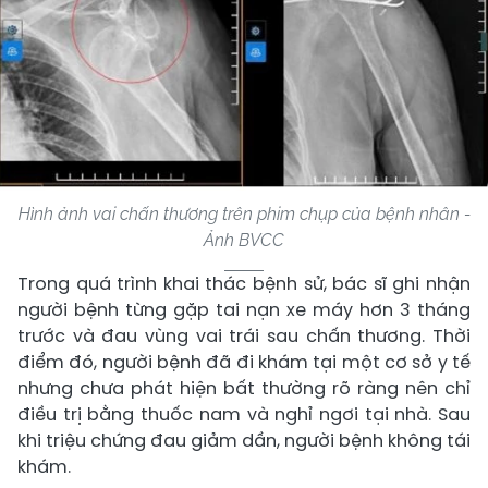
Hình ảnh vai chấn thương trên phim chụp của bệnh nhân -
Ảnh BVCC
Trong quá trình khai thác bệnh sử, bác sĩ ghi nhận
người bệnh từng gặp tai nạn xe máy hơn 3 tháng
trước và đau vùng vai trái sau chấn thương. Thời
điểm đó, người bệnh đã đi khám tại một cơ sở y tế
nhưng chưa phát hiện bất thường rõ ràng nên chỉ
điều trị bằng thuốc nam và nghỉ ngơi tại nhà. Sau
khi triệu chứng đau giảm dần, người bệnh không tái
khám.