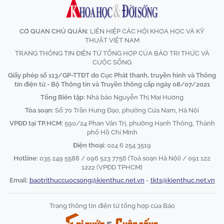
CƠ QUAN CHỦ QUẢN:
LIÊN HIỆP CÁC HỘI KHOA HỌC VÀ KỸ
THUẬT VIỆT NAM
TRANG THÔNG TIN ĐIỆN TỬ TỔNG HỢP CỦA BÁO TRI THỨC VÀ
CUỘC SỐNG
Giấy phép số 113/GP-TTĐT do Cục Phát thanh, truyền hình và Thông
tin điện tử - Bộ Thông tin và Truyền thông cấp ngày 08/07/2021
Tổng Biên tập:
Nhà báo Nguyễn Thị Mai Hương
Tòa soạn:
Số 70 Trần Hưng Đạo, phường Cửa Nam, Hà Nội
VPĐD tại TP.HCM:
590/24 Phan Văn Trị, phường Hạnh Thông, Thành
phố Hồ Chí Minh
Điện thoại:
024 6 254 3519
Hotline:
035 249 5588 / 096 523 7756 (Toà soạn Hà Nội) / 091 122
1222 (VPĐD TPHCM)
Email:
baotrithuccuocsong@kienthuc.net.vn
-
tkts@kienthuc.net.vn
Trang thông tin điện tử tổng hợp của Báo