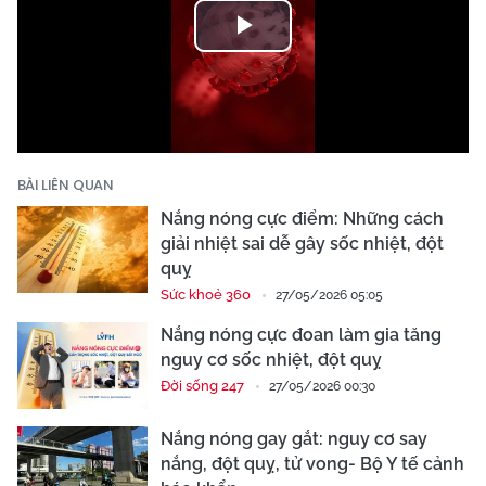
Play
Video
BÀI LIÊN QUAN
Nắng nóng cực điểm: Những cách
giải nhiệt sai dễ gây sốc nhiệt, đột
quỵ
Sức khoẻ 360
27/05/2026 05:05
Nắng nóng cực đoan làm gia tăng
nguy cơ sốc nhiệt, đột quỵ
Đời sống 247
27/05/2026 00:30
Nắng nóng gay gắt: nguy cơ say
nắng, đột quỵ, tử vong- Bộ Y tế cảnh