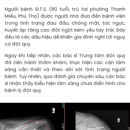
Người bệnh Đ.T.S. (80 tuổi, trú tại phường Thanh
Miếu, Phú Thọ) được người nhà đưa đến bệnh viện
trong tình trạng đau đầu, chóng mặt, tức ngực,
huyết áp tăng cao đột ngột kèm yếu tay trái. Đây
đều là các dấu hiệu dễ khiến gia đình nghĩ tới nguy
cơ đột quỵ.
Ngay khi tiếp nhận, các bác sĩ Trung tâm Đột quỵ
đã tiến hành thăm khám, thực hiện các cận lâm
sàng cần thiết và theo dõi sát tình trạng người
bệnh. Tuy nhiên, qua đánh giá chuyên sâu, các bác
sĩ nhận thấy biểu hiện lâm sàng chưa điển hình cho
bệnh lý đột quỵ.