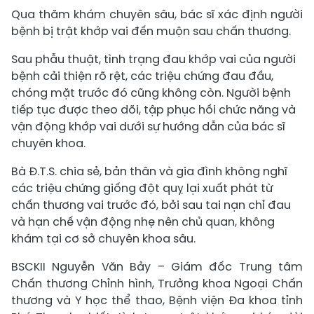
Qua thăm khám chuyên sâu, bác sĩ xác định người
bệnh bị trật khớp vai đến muộn sau chấn thương.
Sau phẫu thuật, tình trạng đau khớp vai của người
bệnh cải thiện rõ rệt, các triệu chứng đau đầu,
chóng mặt trước đó cũng không còn. Người bệnh
tiếp tục được theo dõi, tập phục hồi chức năng và
vận động khớp vai dưới sự hướng dẫn của bác sĩ
chuyên khoa.
Bà Đ.T.S. chia sẻ, bản thân và gia đình không nghĩ
các triệu chứng giống đột quỵ lại xuất phát từ
chấn thương vai trước đó, bởi sau tai nạn chỉ đau
và hạn chế vận động nhẹ nên chủ quan, không
khám tại cơ sở chuyên khoa sâu.
BSCKII Nguyễn Văn Bảy – Giám đốc Trung tâm
Chấn thương Chỉnh hình, Trưởng khoa Ngoại Chấn
thương và Y học thể thao, Bệnh viện Đa khoa tỉnh