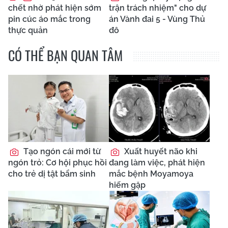
chết nhờ phát hiện sớm
trận trách nhiệm" cho dự
pin cúc áo mắc trong
án Vành đai 5 - Vùng Thủ
thực quản
đô
CÓ THỂ BẠN QUAN TÂM
Tạo ngón cái mới từ
Xuất huyết não khi
ngón trỏ: Cơ hội phục hồi
đang làm việc, phát hiện
cho trẻ dị tật bẩm sinh
mắc bệnh Moyamoya
hiếm gặp