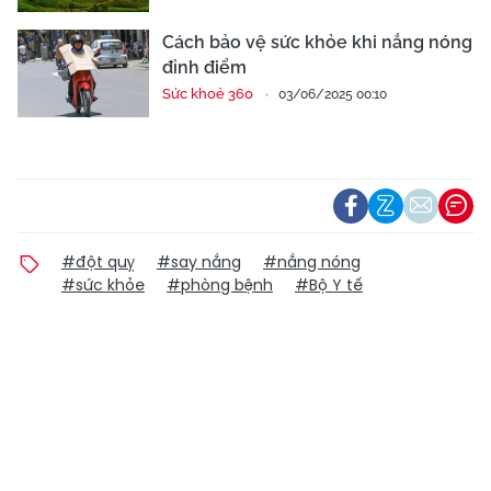
Cách bảo vệ sức khỏe khi nắng nóng
đỉnh điểm
Sức khoẻ 360
03/06/2025 00:10
#đột quỵ
#say nắng
#nắng nóng
#sức khỏe
#phòng bệnh
#Bộ Y tế