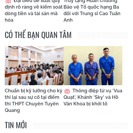
Đại biểu đề xuất quy
Truy tặng Huân chương
định rõ ràng về kiểm soát
Bảo vệ Tổ quốc hạng Ba
dòng tiền và tài sản mã
đối với Trung sĩ Cao Tuấn
hóa
Anh
CÓ THỂ BẠN QUAN TÂM
Chuẩn bị kỹ lưỡng cho kỳ
Thông điệp từ vụ 'Vua
thi lại sau sự cố tại điểm
Quạt', Khánh 'Sky' và Hồ
thi THPT Chuyên Tuyên
Văn Khoa bị khởi tố
Quang
TIN MỚI