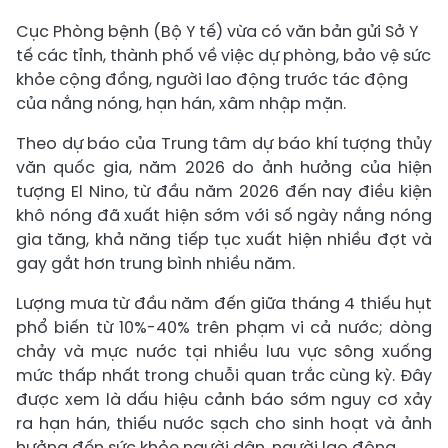
Cục Phòng bệnh (Bộ Y tế) vừa có văn bản gửi Sở Y
tế các tỉnh, thành phố về việc dự phòng, bảo vệ sức
khỏe cộng đồng, người lao động trước tác động
của nắng nóng, hạn hán, xâm nhập mặn.
Theo dự báo của Trung tâm dự báo khí tượng thủy
văn quốc gia, năm 2026 do ảnh hưởng của hiện
tượng El Nino, từ đầu năm 2026 đến nay điều kiện
khô nóng đã xuất hiện sớm với số ngày nắng nóng
gia tăng, khả năng tiếp tục xuất hiện nhiều đợt và
gay gắt hơn trung bình nhiều năm.
Lượng mưa từ đầu năm đến giữa tháng 4 thiếu hụt
phổ biến từ 10%-40% trên phạm vi cả nước; dòng
chảy và mực nước tại nhiều lưu vực sông xuống
mức thấp nhất trong chuỗi quan trắc cùng kỳ. Đây
được xem là dấu hiệu cảnh báo sớm nguy cơ xảy
ra hạn hán, thiếu nước sạch cho sinh hoạt và ảnh
hưởng đến sức khỏe người dân, người lao động.