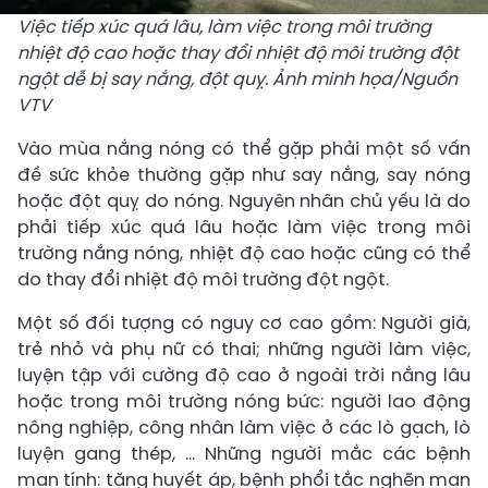
Việc tiếp xúc quá lâu, làm việc trong môi trường
nhiệt độ cao hoặc thay đổi nhiệt độ môi trường đột
ngột dễ bị say nắng, đột quỵ. Ảnh minh họa/Nguồn
VTV
Vào mùa nắng nóng có thể gặp phải một số vấn
đề sức khỏe thường gặp như say nắng, say nóng
hoặc đột quỵ do nóng. Nguyên nhân chủ yếu là do
phải tiếp xúc quá lâu hoặc làm việc trong môi
trường nắng nóng, nhiệt độ cao hoặc cũng có thể
do thay đổi nhiệt độ môi trường đột ngột.
Một số đối tượng có nguy cơ cao gồm: Người già,
trẻ nhỏ và phụ nữ có thai; những người làm việc,
luyện tập với cường độ cao ở ngoài trời nắng lâu
hoặc trong môi trường nóng bức: người lao động
nông nghiệp, công nhân làm việc ở các lò gạch, lò
luyện gang thép, … Những người mắc các bệnh
mạn tính: tăng huyết áp, bệnh phổi tắc nghẽn mạn