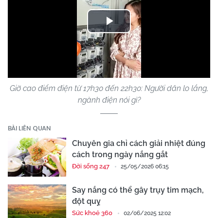
Play
Video
Giờ cao điểm điện từ 17h30 đến 22h30: Người dân lo lắng,
ngành điện nói gì?
BÀI LIÊN QUAN
Chuyên gia chỉ cách giải nhiệt đúng
cách trong ngày nắng gắt
Đời sống 247
25/05/2026 06:15
Say nắng có thể gây trụy tim mạch,
đột quỵ
Sức khoẻ 360
02/06/2025 12:02