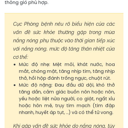
thông gió phù hợp.
Cục Phòng bệnh nêu rõ biểu hiện của các
vấn đề sức khỏe thường gặp trong mùa
nắng nóng phụ thuộc vào thời gian tiếp xúc
với nắng nóng, mức độ tăng thân nhiệt của
cơ thể:
Mức độ nhẹ: Mệt mỏi, khát nước, hoa
mắt, chóng mặt, tăng nhịp tim, tăng nhịp
thở, hồi hộp đánh trống ngực, chuột rút.
Mức độ nặng: Đau đầu dữ dội, khó thở
tăng dần, cảm giác buồn nôn hoặc nôn,
yếu hoặc liệt nửa người, co giật, ngất xỉu
hoặc hôn mê, trụy tim mạch (tim đập
nhanh, huyết áp tụt, …) và có thể tử vong.
Khi gặp vấn đề sức khỏe do nắng nóng, tùy