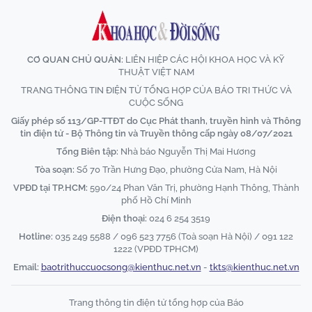
CƠ QUAN CHỦ QUẢN:
LIÊN HIỆP CÁC HỘI KHOA HỌC VÀ KỸ
THUẬT VIỆT NAM
TRANG THÔNG TIN ĐIỆN TỬ TỔNG HỢP CỦA BÁO TRI THỨC VÀ
CUỘC SỐNG
Giấy phép số 113/GP-TTĐT do Cục Phát thanh, truyền hình và Thông
tin điện tử - Bộ Thông tin và Truyền thông cấp ngày 08/07/2021
Tổng Biên tập:
Nhà báo Nguyễn Thị Mai Hương
Tòa soạn:
Số 70 Trần Hưng Đạo, phường Cửa Nam, Hà Nội
VPĐD tại TP.HCM:
590/24 Phan Văn Trị, phường Hạnh Thông, Thành
phố Hồ Chí Minh
Điện thoại:
024 6 254 3519
Hotline:
035 249 5588 / 096 523 7756 (Toà soạn Hà Nội) / 091 122
1222 (VPĐD TPHCM)
Email:
baotrithuccuocsong@kienthuc.net.vn
-
tkts@kienthuc.net.vn
Trang thông tin điện tử tổng hợp của Báo