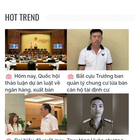
HOT TREND
Hôm nay, Quốc hội
Bắt cựu Trưởng ban
thảo luận dự án luật về
quản lý chung cư lừa bán
ngân hàng, xuất bản
căn hộ tái định cư