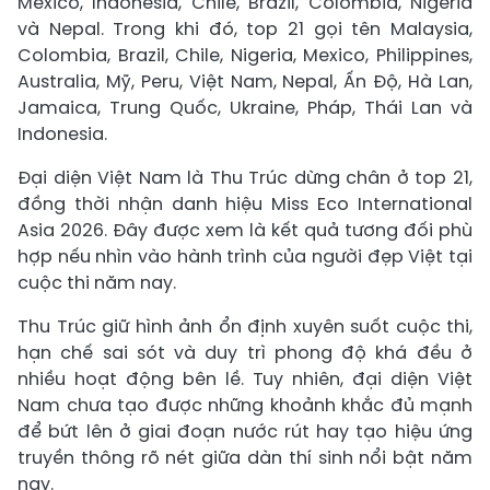
Mexico, Indonesia, Chile, Brazil, Colombia, Nigeria
và Nepal. Trong khi đó, top 21 gọi tên Malaysia,
Colombia, Brazil, Chile, Nigeria, Mexico, Philippines,
Australia, Mỹ, Peru, Việt Nam, Nepal, Ấn Độ, Hà Lan,
Jamaica, Trung Quốc, Ukraine, Pháp, Thái Lan và
Indonesia.
Đại diện Việt Nam là Thu Trúc dừng chân ở top 21,
đồng thời nhận danh hiệu Miss Eco International
Asia 2026. Đây được xem là kết quả tương đối phù
hợp nếu nhìn vào hành trình của người đẹp Việt tại
cuộc thi năm nay.
Thu Trúc giữ hình ảnh ổn định xuyên suốt cuộc thi,
hạn chế sai sót và duy trì phong độ khá đều ở
nhiều hoạt động bên lề. Tuy nhiên, đại diện Việt
Nam chưa tạo được những khoảnh khắc đủ mạnh
để bứt lên ở giai đoạn nước rút hay tạo hiệu ứng
truyền thông rõ nét giữa dàn thí sinh nổi bật năm
nay.