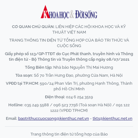
CƠ QUAN CHỦ QUẢN:
LIÊN HIỆP CÁC HỘI KHOA HỌC VÀ KỸ
THUẬT VIỆT NAM
TRANG THÔNG TIN ĐIỆN TỬ TỔNG HỢP CỦA BÁO TRI THỨC VÀ
CUỘC SỐNG
Giấy phép số 113/GP-TTĐT do Cục Phát thanh, truyền hình và Thông
tin điện tử - Bộ Thông tin và Truyền thông cấp ngày 08/07/2021
Tổng Biên tập:
Nhà báo Nguyễn Thị Mai Hương
Tòa soạn:
Số 70 Trần Hưng Đạo, phường Cửa Nam, Hà Nội
VPĐD tại TP.HCM:
590/24 Phan Văn Trị, phường Hạnh Thông, Thành
phố Hồ Chí Minh
Điện thoại:
024 6 254 3519
Hotline:
035 249 5588 / 096 523 7756 (Toà soạn Hà Nội) / 091 122
1222 (VPĐD TPHCM)
Email:
baotrithuccuocsong@kienthuc.net.vn
-
tkts@kienthuc.net.vn
Trang thông tin điện tử tổng hợp của Báo