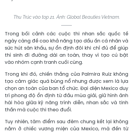
Thu Trúc vào top 21. Ảnh: Global Beauties Vietnam.
Trong bối cảnh các cuộc thi nhan sắc quốc tế
ngày càng đề cao khả năng tạo dấu ấn cá nhân và
sức hút sân khấu, sự ổn định đôi khi chỉ đủ để giúp
thí sinh đi đường dài an toàn, thay vì tạo cú bật
vào nhóm cạnh tranh cuối cùng.
Trong khi đó, chiến thắng của Palmira Ruiz không
tạo cảm giác quá bùng nổ nhưng được xem là lựa
chọn an toàn của ban tổ chức. Đại diện Mexico duy
trì phong độ ổn định từ đầu mùa giải, giữ hình ảnh
hài hòa giữa kỹ năng trình diễn, nhan sắc và tinh
thần mà cuộc thi theo đuổi.
Tuy nhiên, tâm điểm sau đêm chung kết lại không
nằm ở chiếc vương miện của Mexico, mà đến từ