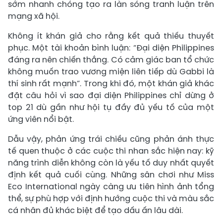
sớm nhanh chóng tạo ra làn sóng tranh luận trên
mạng xã hội.
Không ít khán giả cho rằng kết quả thiếu thuyết
phục. Một tài khoản bình luận: “Đại diện Philippines
đáng ra nên chiến thắng. Có cảm giác ban tổ chức
không muốn trao vương miện liên tiếp dù Gabbi là
thí sinh rất mạnh”. Trong khi đó, một khán giả khác
đặt câu hỏi vì sao đại diện Philippines chỉ dừng ở
top 21 dù gần như hội tụ đầy đủ yếu tố của một
ứng viên nổi bật.
Dẫu vậy, phản ứng trái chiều cũng phản ánh thực
tế quen thuộc ở các cuộc thi nhan sắc hiện nay: kỹ
năng trình diễn không còn là yếu tố duy nhất quyết
định kết quả cuối cùng. Những sân chơi như Miss
Eco International ngày càng ưu tiên hình ảnh tổng
thể, sự phù hợp với định hướng cuộc thi và màu sắc
cá nhân đủ khác biệt để tạo dấu ấn lâu dài.