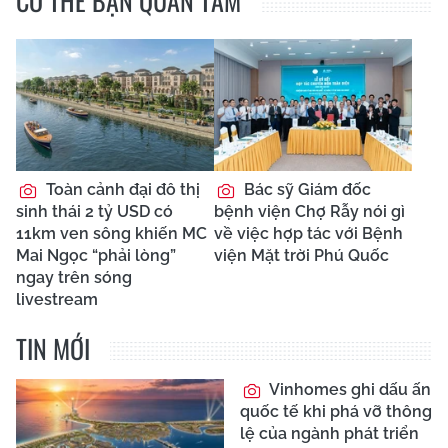
CÓ THỂ BẠN QUAN TÂM
Toàn cảnh đại đô thị
Bác sỹ Giám đốc
sinh thái 2 tỷ USD có
bệnh viện Chợ Rẫy nói gì
11km ven sông khiến MC
về việc hợp tác với Bệnh
Mai Ngọc “phải lòng”
viện Mặt trời Phú Quốc
ngay trên sóng
livestream
TIN MỚI
Vinhomes ghi dấu ấn
quốc tế khi phá vỡ thông
lệ của ngành phát triển