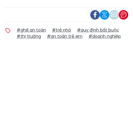
#ghế an toàn
#trẻ nhỏ
#quy định bắt buộc
#thị trường
#an toàn trẻ em
#doanh nghiệp