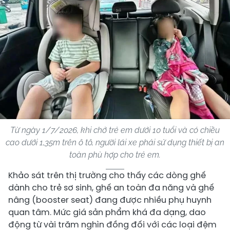
Từ ngày 1/7/2026, khi chở trẻ em dưới 10 tuổi và có chiều
cao dưới 1,35m trên ô tô, người lái xe phải sử dụng thiết bị an
toàn phù hợp cho trẻ em.
Khảo sát trên thị trường cho thấy các dòng ghế
dành cho trẻ sơ sinh, ghế an toàn đa năng và ghế
nâng (booster seat) đang được nhiều phụ huynh
quan tâm. Mức giá sản phẩm khá đa dạng, dao
động từ vài trăm nghìn đồng đối với các loại đệm