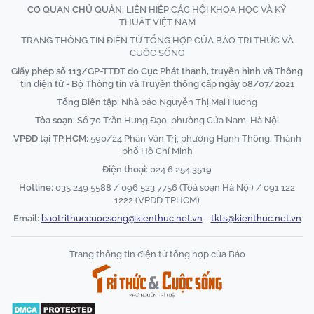
CƠ QUAN CHỦ QUẢN:
LIÊN HIỆP CÁC HỘI KHOA HỌC VÀ KỸ
THUẬT VIỆT NAM
TRANG THÔNG TIN ĐIỆN TỬ TỔNG HỢP CỦA BÁO TRI THỨC VÀ
CUỘC SỐNG
Giấy phép số 113/GP-TTĐT do Cục Phát thanh, truyền hình và Thông
tin điện tử - Bộ Thông tin và Truyền thông cấp ngày 08/07/2021
Tổng Biên tập:
Nhà báo Nguyễn Thị Mai Hương
Tòa soạn:
Số 70 Trần Hưng Đạo, phường Cửa Nam, Hà Nội
VPĐD tại TP.HCM:
590/24 Phan Văn Trị, phường Hạnh Thông, Thành
phố Hồ Chí Minh
Điện thoại:
024 6 254 3519
Hotline:
035 249 5588 / 096 523 7756 (Toà soạn Hà Nội) / 091 122
1222 (VPĐD TPHCM)
Email:
baotrithuccuocsong@kienthuc.net.vn
-
tkts@kienthuc.net.vn
Trang thông tin điện tử tổng hợp của Báo