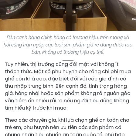
Bên cạnh hàng chính hãng có thương hiệu, trên mạng xã
hội cũng tràn ngập các loại sản phẩm giá rẻ đang được rao
bán, không có thương hiệu cụ thể.
Tuy nhiên, thị trường cũng đối mặt với không ít
thách thức. Một số phụ huynh cho rằng chi phí mua
ghế còn khá cao, đặc biệt đối với các gia đình có
thu nhập trung bình. Bên cạnh đó, tình trạng hàng
giả, hàng nhái hoặc sản phẩm không rõ nguồn gốc
vẫn tiềm ẩn nhiều rủi ro nếu người tiêu dùng không
tìm hiểu kỹ trước khi mua.
Theo các chuyên gia, khi lựa chọn ghế an toàn cho
trẻ em, phụ huynh nên ưu tiên các sản phẩm có
chứng nhận tiêu chuẩn an toàn quốc tế, phù hợp