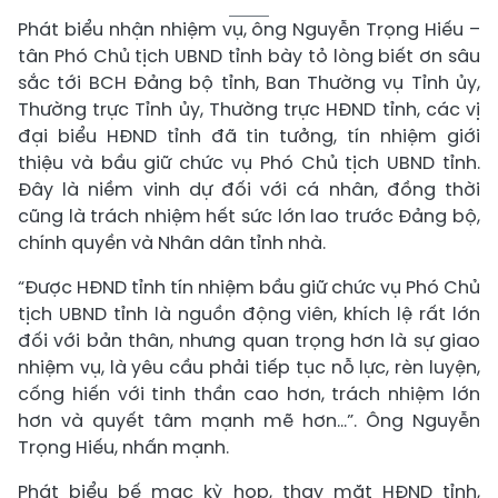
Phát biểu nhận nhiệm vụ, ông Nguyễn Trọng Hiếu –
tân Phó Chủ tịch UBND tỉnh bày tỏ lòng biết ơn sâu
sắc tới BCH Đảng bộ tỉnh, Ban Thường vụ Tỉnh ủy,
Thường trực Tỉnh ủy, Thường trực HĐND tỉnh, các vị
đại biểu HĐND tỉnh đã tin tưởng, tín nhiệm giới
thiệu và bầu giữ chức vụ Phó Chủ tịch UBND tỉnh.
Đây là niềm vinh dự đối với cá nhân, đồng thời
cũng là trách nhiệm hết sức lớn lao trước Đảng bộ,
chính quyền và Nhân dân tỉnh nhà.
“Được HĐND tỉnh tín nhiệm bầu giữ chức vụ Phó Chủ
tịch UBND tỉnh là nguồn động viên, khích lệ rất lớn
đối với bản thân, nhưng quan trọng hơn là sự giao
nhiệm vụ, là yêu cầu phải tiếp tục nỗ lực, rèn luyện,
cống hiến với tinh thần cao hơn, trách nhiệm lớn
hơn và quyết tâm mạnh mẽ hơn…”. Ông Nguyễn
Trọng Hiếu, nhấn mạnh.
Phát biểu bế mạc kỳ họp, thay mặt HĐND tỉnh,