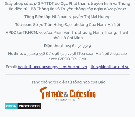
Giấy phép số 113/GP-TTĐT do Cục Phát thanh, truyền hình và Thông
tin điện tử - Bộ Thông tin và Truyền thông cấp ngày 08/07/2021
Tổng Biên tập:
Nhà báo Nguyễn Thị Mai Hương
Tòa soạn:
Số 70 Trần Hưng Đạo, phường Cửa Nam, Hà Nội
VPĐD tại TP.HCM:
590/24 Phan Văn Trị, phường Hạnh Thông, Thành
phố Hồ Chí Minh
Điện thoại:
024 6 254 3519
Hotline:
035 249 5588 / 096 523 7756 (Toà soạn Hà Nội) / 091 122
1222 (VPĐD TPHCM)
Email:
baotrithuccuocsong@kienthuc.net.vn
-
tkts@kienthuc.net.vn
Trang thông tin điện tử tổng hợp của Báo