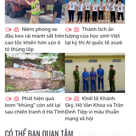
Niêm phong xe
Thành tích ấn
đầu kéo rải mảnh sắt trên
tượng của học sinh Việt
cao tốc khiến hơn 120 ô
tại kỳ thi AI quốc tế 2026
tô thủng lốp
Phát hiện quả
Khởi tố Khánh
bom “khủng” còn sót lại
Sky, Hồ Văn Khoa và Trần
sau chiến tranh ở Hà Tĩnh
Đình Tiệp vì mâu thuẫn
mạng xã hội
CÓ THỂ BẠN QUAN TÂM