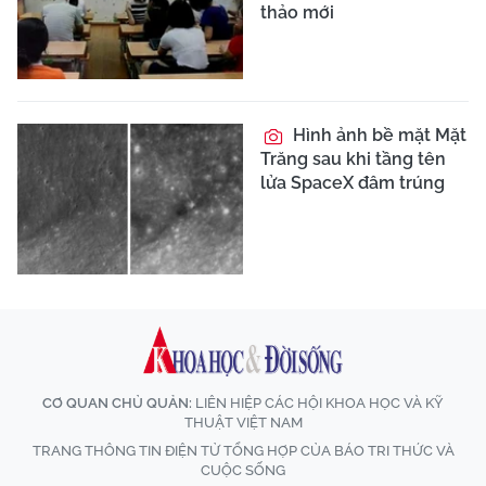
thảo mới
Hình ảnh bề mặt Mặt
Trăng sau khi tầng tên
lửa SpaceX đâm trúng
CƠ QUAN CHỦ QUẢN:
LIÊN HIỆP CÁC HỘI KHOA HỌC VÀ KỸ
THUẬT VIỆT NAM
TRANG THÔNG TIN ĐIỆN TỬ TỔNG HỢP CỦA BÁO TRI THỨC VÀ
CUỘC SỐNG