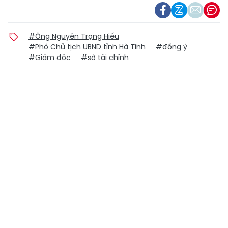
#Ông Nguyễn Trọng Hiếu
#Phó Chủ tịch UBND tỉnh Hà Tĩnh
#đồng ý
#Giám đốc
#sở tài chính