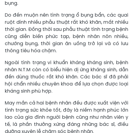
bụng.
Do đến muộn nên tình trạng ổ bụng bẩn, các quai
ruột dính nhiều phẫu thuật rất khó khăn, mất nhiều
thời gian. Đồng thời sau phẫu thuật tình trạng bệnh
cũng diễn biến phức tạp, bệnh nhân nôn nhiều,
chướng bụng, thời gian ăn uống trở lại và có lưu
thông tiêu hóa chậm.
Ngoài tình trạng vi khuẩn kháng kháng sinh, bệnh
nhân N.T.M còn có biểu hiện dị ứng kháng sinh, dẫn
đến dùng thuốc rất khó khăn. Các bác sĩ đã phải
hội chẩn nhiều chuyên khoa để lựa chọn được loại
kháng sinh phù hợp.
May mắn cả hai bệnh nhân đều được xuất viện với
tình trạng sức khỏe tốt, đây là niềm hạnh phúc lớn
lao của gia đình người bệnh cũng như nhân viên y
tế, là phần thưởng xứng đáng những bác sĩ, điều
dưỡng xuyên lễ chăm sóc bệnh nhân.