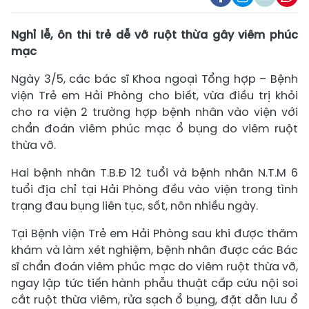
Nghỉ lễ, ôn thi trẻ dễ vỡ ruột thừa gây viêm phúc
mạc
Ngày 3/5, các bác sĩ Khoa ngoại Tổng hợp – Bệnh
viện Trẻ em Hải Phòng cho biết, vừa điều trị khỏi
cho ra viện 2 trường hợp bệnh nhân vào viện với
chẩn đoán viêm phúc mạc ổ bụng do viêm ruột
thừa vỡ.
Hai bệnh nhân T.B.Đ 12 tuổi và bệnh nhân N.T.M 6
tuổi địa chỉ tại Hải Phòng đều vào viện trong tình
trạng đau bụng liên tục, sốt, nôn nhiều ngày.
Tại Bệnh viện Trẻ em Hải Phòng sau khi được thăm
khám và làm xét nghiệm, bệnh nhân được các Bác
sĩ chẩn đoán viêm phúc mạc do viêm ruột thừa vỡ,
ngay lập tức tiến hành phẫu thuật cấp cứu nội soi
cắt ruột thừa viêm, rửa sạch ổ bụng, đặt dẫn lưu ổ