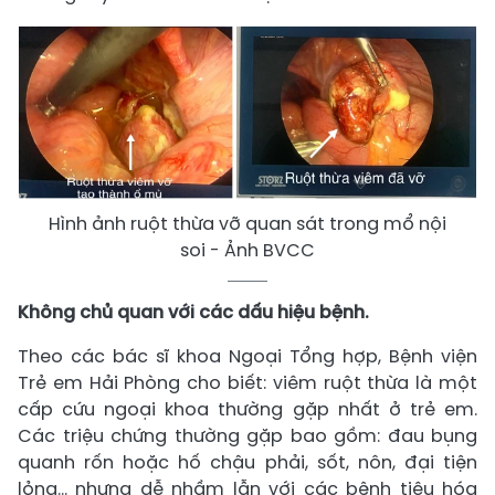
Hình ảnh ruột thừa vỡ quan sát trong mổ nội
soi - Ảnh BVCC
Không chủ quan với các dấu hiệu bệnh.
Theo các bác sĩ khoa Ngoại Tổng hợp, Bệnh viện
Trẻ em Hải Phòng cho biết: viêm ruột thừa là một
cấp cứu ngoại khoa thường gặp nhất ở trẻ em.
Các triệu chứng thường gặp bao gồm: đau bụng
quanh rốn hoặc hố chậu phải, sốt, nôn, đại tiện
lỏng… nhưng dễ nhầm lẫn với các bệnh tiêu hóa