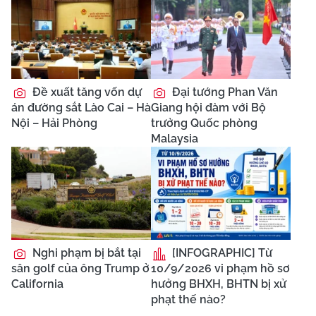
Đề xuất tăng vốn dự
Đại tướng Phan Văn
án đường sắt Lào Cai – Hà
Giang hội đàm với Bộ
Nội – Hải Phòng
trưởng Quốc phòng
Malaysia
Nghi phạm bị bắt tại
[INFOGRAPHIC] Từ
sân golf của ông Trump ở
10/9/2026 vi phạm hồ sơ
California
hưởng BHXH, BHTN bị xử
phạt thế nào?