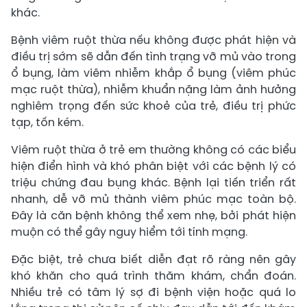
khác.
Bệnh viêm ruột thừa nếu không được phát hiện và
điều trị sớm sẽ dẫn đến tình trạng vỡ mủ vào trong
ổ bụng, làm viêm nhiễm khắp ổ bụng (viêm phúc
mạc ruột thừa), nhiễm khuẩn nặng làm ảnh hưởng
nghiêm trọng đến sức khoẻ của trẻ, điều trị phức
tạp, tốn kém.
Viêm ruột thừa ở trẻ em thường không có các biểu
hiện điển hình và khó phân biệt với các bệnh lý có
triệu chứng đau bụng khác. Bệnh lại tiến triển rất
nhanh, dễ vỡ mủ thành viêm phúc mạc toàn bộ.
Đây là căn bệnh không thể xem nhẹ, bởi phát hiện
muộn có thể gây nguy hiểm tới tính mạng.
Đặc biệt, trẻ chưa biết diễn đạt rõ ràng nên gây
khó khăn cho quá trình thăm khám, chẩn đoán.
Nhiều trẻ có tâm lý sợ đi bệnh viện hoặc quá lo