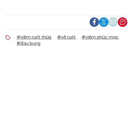
#viêm ruột thừa
#vỡ ruột
#viêm phúc mạc
#đau bụng