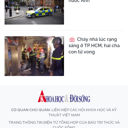
nước Anh
Cháy nhà lúc rạng
sáng ở TP HCM, hai cha
con tử vong
CƠ QUAN CHỦ QUẢN:
LIÊN HIỆP CÁC HỘI KHOA HỌC VÀ KỸ
THUẬT VIỆT NAM
TRANG THÔNG TIN ĐIỆN TỬ TỔNG HỢP CỦA BÁO TRI THỨC VÀ
CUỘC SỐNG