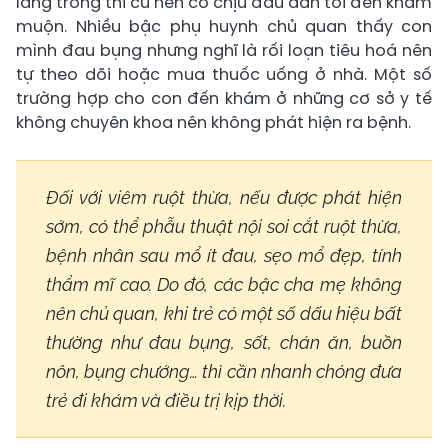
lắng trong thi cử nên cố chịu đau dẫn tới đến khám
muộn. Nhiều bậc phụ huynh chủ quan thấy con
mình đau bụng nhưng nghĩ là rối loạn tiêu hoá nên
tự theo dõi hoặc mua thuốc uống ở nhà. Một số
trường hợp cho con đến khám ở những cơ sở y tế
không chuyên khoa nên không phát hiện ra bệnh.
Đối với viêm ruột thừa, nếu được phát hiện
sớm, có thể phẫu thuật nội soi cắt ruột thừa,
bệnh nhân sau mổ ít đau, sẹo mổ đẹp, tính
thẩm mĩ cao. Do đó, các bậc cha mẹ không
nên chủ quan, khi trẻ có một số dấu hiệu bất
thường như đau bụng, sốt, chán ăn, buồn
nôn, bụng chướng… thì cần nhanh chóng đưa
trẻ đi khám và điều trị kịp thời.