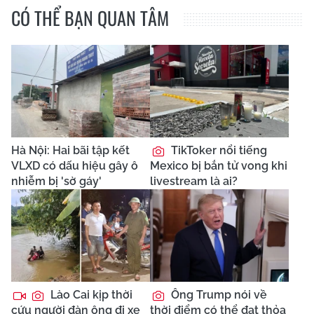
CÓ THỂ BẠN QUAN TÂM
Hà Nội: Hai bãi tập kết
TikToker nổi tiếng
VLXD có dấu hiệu gây ô
Mexico bị bắn tử vong khi
nhiễm bị 'sờ gáy'
livestream là ai?
Lào Cai kịp thời
Ông Trump nói về
cứu người đàn ông đi xe
thời điểm có thể đạt thỏa