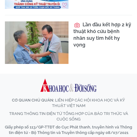
Lần đầu kết hợp 2 kỹ
thuật khó cứu bệnh
nhân suy tim hết hy
vọng
CƠ QUAN CHỦ QUẢN:
LIÊN HIỆP CÁC HỘI KHOA HỌC VÀ KỸ
THUẬT VIỆT NAM
TRANG THÔNG TIN ĐIỆN TỬ TỔNG HỢP CỦA BÁO TRI THỨC VÀ
CUỘC SỐNG
Giấy phép số 113/GP-TTĐT do Cục Phát thanh, truyền hình và Thông
tin điện tử - Bộ Thông tin và Truyền thông cấp ngày 08/07/2021