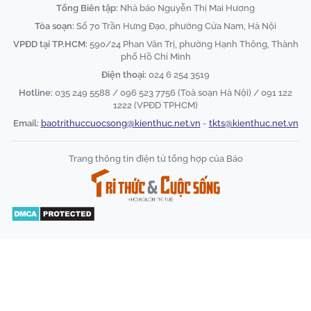
Tổng Biên tập:
Nhà báo Nguyễn Thị Mai Hương
Tòa soạn:
Số 70 Trần Hưng Đạo, phường Cửa Nam, Hà Nội
VPĐD tại TP.HCM:
590/24 Phan Văn Trị, phường Hạnh Thông, Thành
phố Hồ Chí Minh
Điện thoại:
024 6 254 3519
Hotline:
035 249 5588 / 096 523 7756 (Toà soạn Hà Nội) / 091 122
1222 (VPĐD TPHCM)
Email:
baotrithuccuocsong@kienthuc.net.vn
-
tkts@kienthuc.net.vn
Trang thông tin điện tử tổng hợp của Báo