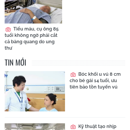
Tiểu máu, cụ ông 85
tuổi không ngờ phải cắt
cả bàng quang do ung
thư
TIN MỚI
Bóc khối u vú 8 cm
cho bé gái 14 tuổi, ưu
tiên bảo tồn tuyến vú
Kỹ thuật tạo nhịp