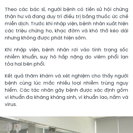
Theo các bác sĩ, người bệnh có tiền sử hội chứng
thận hư và đang duy trì điều trị bằng thuốc ức chế
miễn dịch. Trước khi nhập viện, bệnh nhân xuất hiện
các triệu chứng ho, khạc đờm và khó thở kéo dài
nhưng không được phát hiện sớm.
Khi nhập viện, bệnh nhân rơi vào tình trạng sốc
nhiễm khuẩn, suy hô hấp nặng do viêm phổi lan
tỏa hai bên phổi.
Kết quả thăm khám và xét nghiệm cho thấy người
bệnh cùng lúc mắc nhiều loại nhiễm trùng nguy
hiểm. Các tác nhân gây bệnh được xác định gồm
vi khuẩn đa kháng kháng sinh, vi khuẩn lao, nấm và
virus.